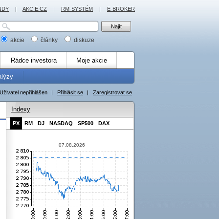
NDY
|
AKCIE.CZ
|
RM-SYSTÉM
|
E-BROKER
akcie
články
diskuze
Rádce investora
Moje akcie
alýzy
Uživatel nepřihlášen
|
Přihlásit se
|
Zaregistrovat se
Indexy
PX
RM
DJ
NASDAQ
SP500
DAX
07.08.2026