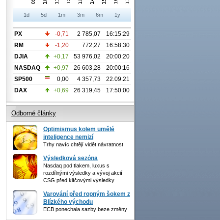
1d
5d
1m
3m
6m
1y
PX
-0,71
2 785,07
16:15:29
RM
-1,20
772,27
16:58:30
DJIA
+0,17
53 976,02
20:00:20
NASDAQ
+0,97
26 603,28
20:00:16
SP500
0,00
4 357,73
22.09.21
DAX
+0,69
26 319,45
17:50:00
Odborné články
Optimismus kolem umělé
inteligence nemizí
Trhy navíc chtějí vidět návratnost
Výsledková sezóna
Nasdaq pod tlakem, luxus s
rozdílnými výsledky a vývoj akcií
CSG před klíčovými výsledky
Varování před ropným šokem z
Blízkého východu
ECB ponechala sazby beze změny