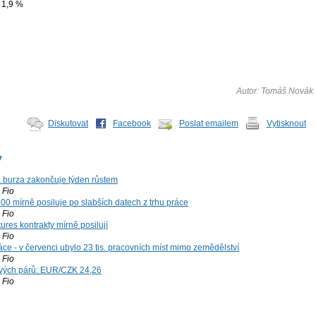
 1,9 %
Autor: Tomáš Novák
Diskutovat
Facebook
Poslat emailem
Vytisknout
y
á burza zakončuje týden růstem
Fio
00 mírně posiluje po slabších datech z trhu práce
Fio
ures kontrakty mírně posilují
Fio
ce - v červenci ubylo 23 tis. pracovních míst mimo zemědělství
Fio
vých párů: EUR/CZK 24,26
Fio