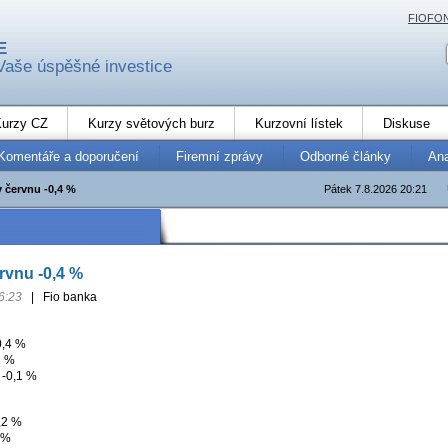
FIOFO
E
Vaše úspěšné investice
urzy CZ
Kurzy světových burz
Kurzovní lístek
Diskuse
Komentáře a doporučení
Firemní zprávy
Odborné články
An
v červnu -0,4 %
Pátek 7.8.2026 20:21
rvnu -0,4 %
6:23
|
Fio banka
0,4 %
1 %
 -0,1 %
,2 %
 %