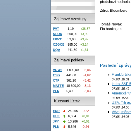
předchozí hodnota:
Zdroj: Bloomberg
Zajímavé vzestupy
Tomáš Novák
Fio banka, a.s.
PVT
1,19
+38,37
NLOK
600,00
+3,99
FIXZO
53,00
+3,92
CZGCE
985,00
+3,14
UQA
441,80
+1,61
Zajímavé poklesy
Poslední zpráv
VOW3
1 800,00
-5,06
Frankfurtsk
CSG
441,60
-4,62
07.08. 18:01
CTP
361,20
-3,42
Index S&P 5
MATTE
18 600,00
-3,13
07.08. 15:49
PEN
6,40
-3,03
Americké fut
07.08. 15:20
Kurzovní lístek
USA: Trh prá
07.08. 14:50
EUR
24,265
-0,22
Vývoj měno
HUF
6,654
+0,01
07.08. 14:05
JPY
13,286
+0,01
PLN
5,646
-0,24