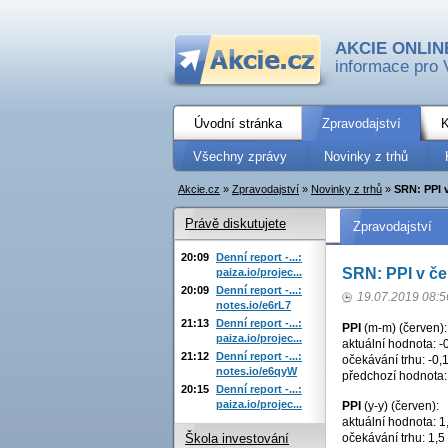
AKCIE ONLIN
informace pro 
Úvodní stránka
Zpravodajství
K
Všechny zprávy
Novinky z trhů
Akcie.cz
»
Zpravodajství
»
Novinky z trhů
»
SRN: PPI 
Právě diskutujete
Zpravodajství
20:09
Denní report -...:
SRN: PPI v če
paiza.io/projec...
20:09
Denní report -...:
19.07.2019 08:5
notes.io/e6rL7
21:13
Denní report -...:
PPI
(m-m) (červen):
paiza.io/projec...
aktuální hodnota: -
21:12
Denní report -...:
očekávání trhu: -0,
notes.io/e6qyW
předchozí hodnota:
20:15
Denní report -...:
paiza.io/projec...
PPI
(y-y) (červen):
aktuální hodnota: 1
očekávání trhu: 1,5
Škola investování