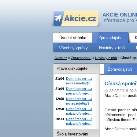
AKCIE ONLIN
informace pro 
Úvodní stránka
Zpravodajství
K
Všechny zprávy
Novinky z trhů
Akcie.cz
»
Zpravodajství
»
Novinky z trhů
»
Čínská sp
Právě diskutujete
Zpravodajství
21:04
Denní report -...:
Čínská společ
notes.io/e6aQb
21:04
Denní report -...:
23.07.2019 10:2
paiza.io/projec...
Akcie Daimer posilu
12:58
Denní report -...:
notes.io/e6ay9
12:58
Denní report -...:
Čínský partner ně
paiza.io/projec...
pětiprocentní podí
20:33
Denní report -...:
s čínskou firmou Zh
paiza.io/projec...
Akcie Daimler posil
Škola investování