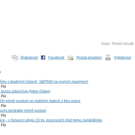
Autor: Tomáš Novák
Diskutovat
Facebook
Poslat emailem
Vytisknout
y
řelo v kladných číslech, S&P500 na nových maximech
Fio
á burza zakončuje týden růstem
Fio
00 mírně posiluje po slabších datech z trhu práce
Fio
ures kontrakty mírně posilují
Fio
ce - v červenci ubylo 23 tis. pracovních míst mimo zemědělství
Fio