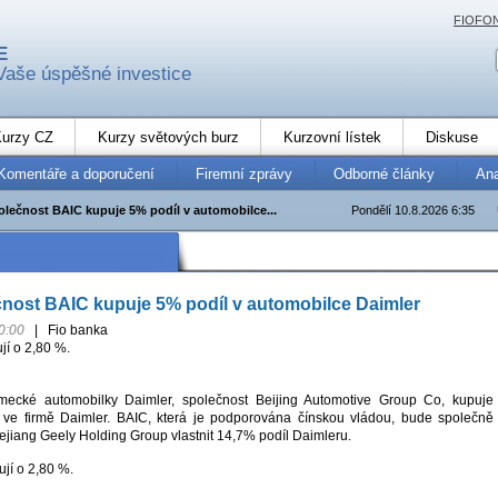
FIOFO
E
Vaše úspěšné investice
urzy CZ
Kurzy světových burz
Kurzovní lístek
Diskuse
Komentáře a doporučení
Firemní zprávy
Odborné články
An
olečnost BAIC kupuje 5% podíl v automobilce...
Pondělí 10.8.2026 6:35
nost BAIC kupuje 5% podíl v automobilce Daimler
0:00
|
Fio banka
jí o 2,80 %.
mecké automobilky Daimler, společnost Beijing Automotive Group Co, kupuje
l ve firmě Daimler. BAIC, která je podporována čínskou vládou, bude společně
ejiang Geely Holding Group vlastnit 14,7% podíl Daimleru.
ují o 2,80 %.