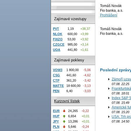
Tomáš Novák
Fio banka, a.s.
Prohlášení
Zajímavé vzestupy
Tomáš Novák
PVT
1,19
+38,37
Fio banka, a.s.
NLOK
600,00
+3,99
FIXZO
53,00
+3,92
CZGCE
985,00
+3,14
UQA
441,80
+1,61
Zajímavé poklesy
Poslední zpráv
VOW3
1 800,00
-5,06
CSG
441,60
-4,62
Zámoří uzav
CTP
361,20
-3,42
07.08. 22:25
MATTE
18 600,00
-3,13
Frankfurtsk
PEN
6,40
-3,03
07.08. 18:01
Index S&P 5
Kurzovní lístek
07.08. 15:49
Americké fut
EUR
24,265
-0,22
07.08. 15:20
HUF
6,654
+0,01
USA: Trh prá
JPY
13,286
+0,01
07.08. 14:50
PLN
5,646
-0,24