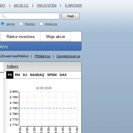
NDY
|
AKCIE.CZ
|
RM-SYSTÉM
|
E-BROKER
akcie
články
diskuze
Rádce investora
Moje akcie
alýzy
Uživatel nepřihlášen
|
Přihlásit se
|
Zaregistrovat se
Indexy
PX
RM
DJ
NASDAQ
SP500
DAX
10.08.2026