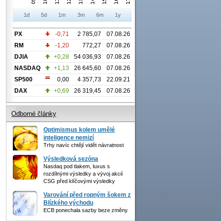
1d
5d
1m
3m
6m
1y
PX
-0,71
2 785,07
07.08.26
RM
-1,20
772,27
07.08.26
DJIA
+0,28
54 036,93
07.08.26
NASDAQ
+1,13
26 645,60
07.08.26
SP500
0,00
4 357,73
22.09.21
DAX
+0,69
26 319,45
07.08.26
Odborné články
Optimismus kolem umělé
inteligence nemizí
Trhy navíc chtějí vidět návratnost
Výsledková sezóna
Nasdaq pod tlakem, luxus s
rozdílnými výsledky a vývoj akcií
CSG před klíčovými výsledky
Varování před ropným šokem z
Blízkého východu
ECB ponechala sazby beze změny