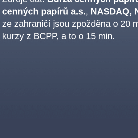
cenných papírů a.s.
,
NASDAQ, N
ze zahraničí jsou zpožděna o 20 m
kurzy z BCPP, a to o 15 min.