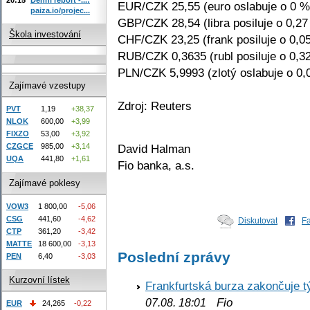
EUR/CZK 25,55 (euro oslabuje o 0 %
paiza.io/projec...
GBP/CZK 28,54 (libra posiluje o 0,27
Škola investování
CHF/CZK 23,25 (frank posiluje o 0,0
RUB/CZK 0,3635 (rubl posiluje o 0,3
PLN/CZK 5,9993 (zlotý oslabuje o 0,
Zajímavé vzestupy
Zdroj: Reuters
PVT
1,19
+38,37
NLOK
600,00
+3,99
FIXZO
53,00
+3,92
David Halman
CZGCE
985,00
+3,14
UQA
441,80
+1,61
Fio banka, a.s.
Zajímavé poklesy
VOW3
1 800,00
-5,06
CSG
441,60
-4,62
Diskutovat
F
CTP
361,20
-3,42
MATTE
18 600,00
-3,13
Poslední zprávy
PEN
6,40
-3,03
Kurzovní lístek
Frankfurtská burza zakončuje 
Fio
07.08. 18:01
EUR
24,265
-0,22