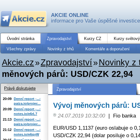
AKCIE ONLINE
informace pro Vaše úspěšné investice
Úvodní stránka
Zpravodajství
Kurzy CZ
Kurzy světový
Všechny zprávy
Novinky z trhů
Komentáře a doporučení
Akcie.cz
»
Zpravodajství
»
Novinky z 
měnových párů: USD/CZK 22,94
Právě diskutujete
Zpravodajství
20:09
Denní report -...:
Vývoj měnových párů: U
paiza.io/projec...
20:09
Denní report -...:
notes.io/e6rL7
24.07.2019 10:32:00
|
Fio banka
21:13
Denní report -...:
paiza.io/projec...
EUR/USD 1,1137 (euro oslabuje o 0,
21:12
Denní report -...:
USD/CZK 22,94 (dolar posiluje o 0,1
notes.io/e6qyW
20:15
Denní report -...: