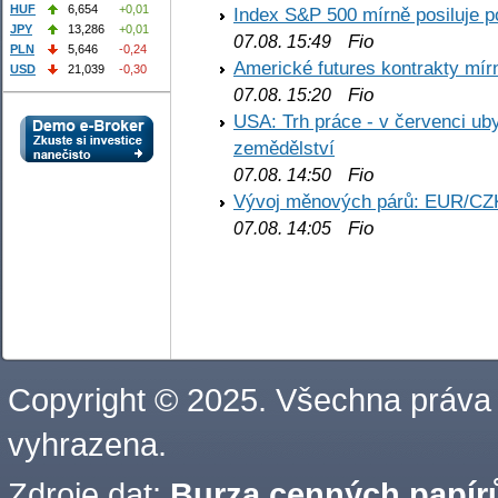
HUF
6,654
+0,01
Index S&P 500 mírně posiluje p
JPY
13,286
+0,01
Fio
07.08. 15:49
PLN
5,646
-0,24
Americké futures kontrakty mírn
USD
21,039
-0,30
Fio
07.08. 15:20
USA: Trh práce - v červenci ub
zemědělství
Fio
07.08. 14:50
Vývoj měnových párů: EUR/CZ
Fio
07.08. 14:05
Copyright © 2025. Všechna práva
vyhrazena.
Zdroje dat:
Burza cenných papírů