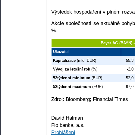
Výsledek hospodaření v plném rozsah
Akcie společnosti se aktuálně pohyb
%.
Bayer AG (BAYN) 
Ukazatel
Kapitalizace
(mld. EUR)
55,3
Vývoj za letošní rok
(%)
-2,0
52týdenní minimum
(EUR)
52,0
52týdenní maximum
(EUR)
97,0
Zdroj: Bloomberg; Financial Times
David Halman
Fio banka, a.s.
Prohlášení