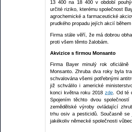
13 400 na 18 400 v období pouhýc
určité riziko, kterému společnost Ba
agrochemické a farmaceutické akcio
prudkého propadu jejích akcií během
Firma stále věří, že má dobrou obh
proti všem těmto žalobám.
Akvizice s firmou Monsanto
Firma Bayer minulý rok oficiálně 
Monsanto. Zhruba dva roky byla tra
schvalována všemi potřebnými antitr
již schválilo i americké ministerst
konci května roku 2018
zde
. Od té 
Spojením těchto dvou společností 
zemědělské výroby ovládající zhru
trhu osiv a pesticidů. Současně se 
jakékoliv německé společnosti vůbec