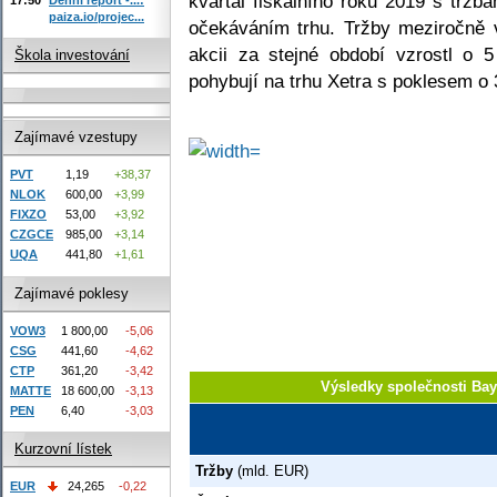
kvartál fiskálního roku 2019 s tržb
paiza.io/projec...
očekáváním trhu. Tržby meziročně 
akcii za stejné období vzrostl o 
Škola investování
pohybují na trhu Xetra s poklesem o 
Zajímavé vzestupy
PVT
1,19
+38,37
NLOK
600,00
+3,99
FIXZO
53,00
+3,92
CZGCE
985,00
+3,14
UQA
441,80
+1,61
Zajímavé poklesy
VOW3
1 800,00
-5,06
CSG
441,60
-4,62
CTP
361,20
-3,42
Výsledky společnosti Ba
MATTE
18 600,00
-3,13
PEN
6,40
-3,03
Kurzovní lístek
Tržby
(mld. EUR)
EUR
24,265
-0,22