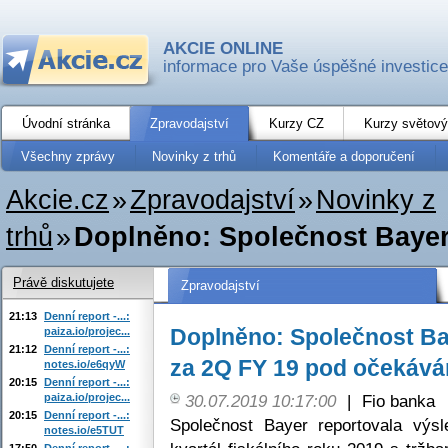
AKCIE ONLINE
informace pro Vaše úspěšné investice
Úvodní stránka
Zpravodajství
Kurzy CZ
Kurzy světový
Všechny zprávy
Novinky z trhů
Komentáře a doporučení
Akcie.cz
»
Zpravodajství
»
Novinky z
trhů
»
Doplněno: Společnost Bayer 
Právě diskutujete
Zpravodajství
21:13
Denní report -...:
Doplněno: Společnost Ba
paiza.io/projec...
21:12
Denní report -...:
za 2Q FY 19 pod očekává
notes.io/e6qyW
20:15
Denní report -...:
paiza.io/projec...
30.07.2019 10:17:00
|
Fio banka
20:15
Denní report -...:
Společnost Bayer reportovala výs
notes.io/e5TUT
17:50
Denní report -...: