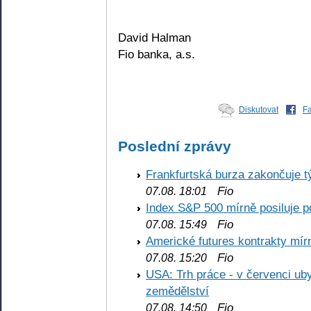
David Halman
Fio banka, a.s.
Diskutovat
F
Poslední zprávy
Frankfurtská burza zakončuje 
Fio
07.08. 18:01
Index S&P 500 mírně posiluje p
Fio
07.08. 15:49
Americké futures kontrakty mírn
Fio
07.08. 15:20
USA: Trh práce - v červenci ub
zemědělství
Fio
07.08. 14:50