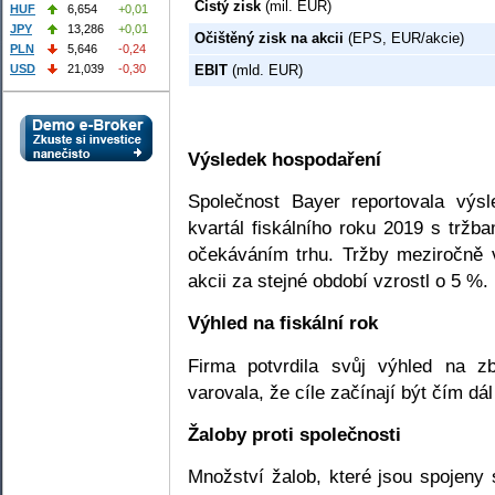
Čistý zisk
(mil. EUR)
HUF
6,654
+0,01
JPY
13,286
+0,01
Očištěný zisk na akcii
(EPS, EUR/akcie)
PLN
5,646
-0,24
EBIT
(mld. EUR)
USD
21,039
-0,30
Výsledek hospodaření
Společnost Bayer reportovala výs
kvartál fiskálního roku 2019 s tržb
očekáváním trhu. Tržby meziročně 
akcii za stejné období vzrostl o 5 %.
Výhled na fiskální rok
Firma potvrdila svůj výhled na zb
varovala, že cíle začínají být čím dá
Žaloby proti společnosti
Množství žalob, které jsou spojeny