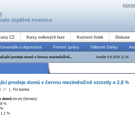
FIOFO
E
Vaše úspěšné investice
urzy CZ
Kurzy světových burz
Kurzovní lístek
Diskuse
Komentáře a doporučení
Firemní zprávy
Odborné články
An
ačující prodeje domů v červnu meziměsíčně...
Neděle 9.8.2026 11:26
ící prodeje domů v červnu meziměsíčně vzrostly o 2,8 %
1:37
|
Fio banka
je domů
(m-m) (červen):
,8 %
 %
 1,1 %