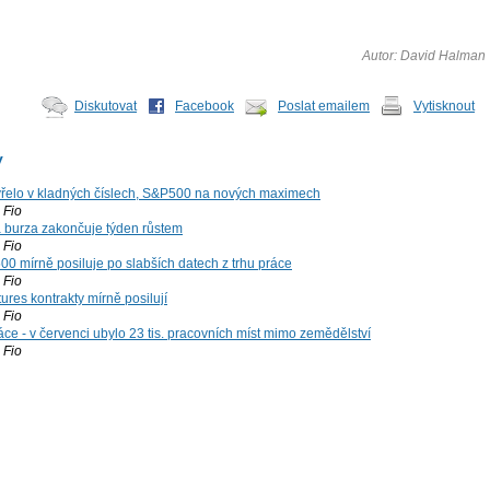
Autor: David Halman
Diskutovat
Facebook
Poslat emailem
Vytisknout
y
řelo v kladných číslech, S&P500 na nových maximech
Fio
á burza zakončuje týden růstem
Fio
00 mírně posiluje po slabších datech z trhu práce
Fio
ures kontrakty mírně posilují
Fio
ce - v červenci ubylo 23 tis. pracovních míst mimo zemědělství
Fio