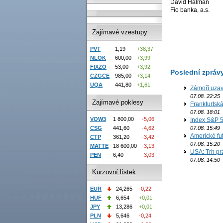
David Halman
Fio banka, a.s.
Zajímavé vzestupy
PVT
1,19
+38,37
NLOK
600,00
+3,99
FIXZO
53,00
+3,92
Poslední zpráv
CZGCE
985,00
+3,14
UQA
441,80
+1,61
Zámoří uzav
07.08. 22:25
Zajímavé poklesy
Frankfurtsk
07.08. 18:01
VOW3
1 800,00
-5,06
Index S&P 5
CSG
441,60
-4,62
07.08. 15:49
Americké fut
CTP
361,20
-3,42
07.08. 15:20
MATTE
18 600,00
-3,13
USA: Trh prá
PEN
6,40
-3,03
07.08. 14:50
Kurzovní lístek
EUR
24,265
-0,22
HUF
6,654
+0,01
JPY
13,286
+0,01
PLN
5,646
-0,24