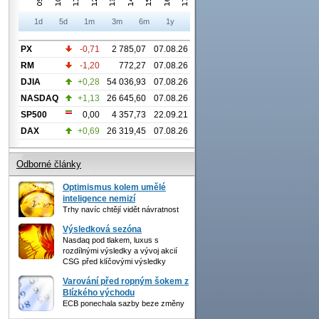
1d
5d
1m
3m
6m
1y
PX
-0,71
2 785,07
07.08.26
RM
-1,20
772,27
07.08.26
DJIA
+0,28
54 036,93
07.08.26
NASDAQ
+1,13
26 645,60
07.08.26
SP500
0,00
4 357,73
22.09.21
DAX
+0,69
26 319,45
07.08.26
Odborné články
Optimismus kolem umělé
inteligence nemizí
Trhy navíc chtějí vidět návratnost
Výsledková sezóna
Nasdaq pod tlakem, luxus s
rozdílnými výsledky a vývoj akcií
CSG před klíčovými výsledky
Varování před ropným šokem z
Blízkého východu
ECB ponechala sazby beze změny