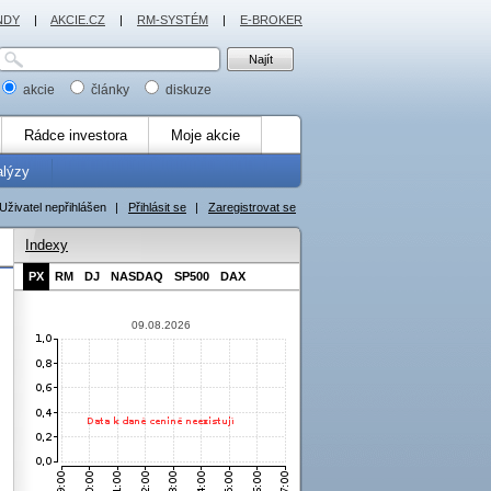
NDY
|
AKCIE.CZ
|
RM-SYSTÉM
|
E-BROKER
akcie
články
diskuze
Rádce investora
Moje akcie
alýzy
Uživatel nepřihlášen
|
Přihlásit se
|
Zaregistrovat se
Indexy
PX
RM
DJ
NASDAQ
SP500
DAX
09.08.2026