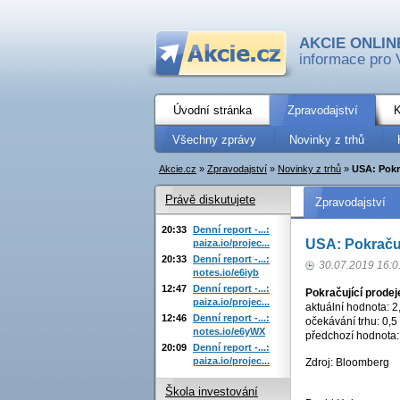
AKCIE ONLIN
informace pro 
Úvodní stránka
Zpravodajství
K
Všechny zprávy
Novinky z trhů
Akcie.cz
»
Zpravodajství
»
Novinky z trhů
»
USA: Pokr
Právě diskutujete
Zpravodajství
20:33
Denní report -...:
USA: Pokračuj
paiza.io/projec...
20:33
Denní report -...:
30.07.2019 16:0
notes.io/e6iyb
12:47
Denní report -...:
Pokračující prode
paiza.io/projec...
aktuální hodnota: 2
12:46
Denní report -...:
očekávání trhu: 0,5
notes.io/e6yWX
předchozí hodnota:
20:09
Denní report -...:
paiza.io/projec...
Zdroj: Bloomberg
Škola investování