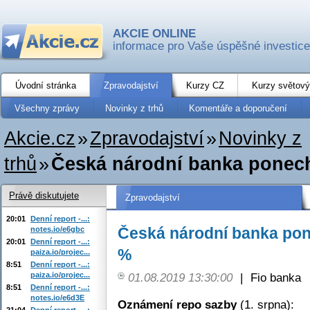
AKCIE ONLINE
informace pro Vaše úspěšné investice
Úvodní stránka
Zpravodajství
Kurzy CZ
Kurzy světový
Všechny zprávy
Novinky z trhů
Komentáře a doporučení
Akcie.cz
»
Zpravodajství
»
Novinky z
trhů
»
Česká národní banka ponech
Právě diskutujete
Zpravodajství
20:01
Denní report -...:
Česká národní banka pon
notes.io/e6gbc
20:01
Denní report -...:
%
paiza.io/projec...
8:51
Denní report -...:
paiza.io/projec...
01.08.2019 13:30:00
|
Fio banka
8:51
Denní report -...:
notes.io/e6d3E
Oznámení repo sazby
(1. srpna):
21:04
Denní report -...: