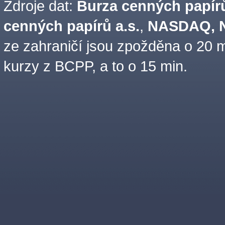
Zdroje dat:
Burza cenných papírů
cenných papírů a.s.
,
NASDAQ, N
ze zahraničí jsou zpožděna o 20 m
kurzy z BCPP, a to o 15 min.