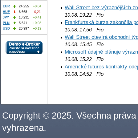
EUR
24,255
+0,04
Wall Street bez výraznějších z
HUF
6,668
-0,21
Fio
10.08. 19:22
JPY
13,231
+0,41
Frankfurtská burza zakončila p
PLN
5,641
+0,08
USD
20,997
+0,19
Fio
10.08. 17:56
Wall Street otevírá obchodní t
Fio
10.08. 15:45
Microsoft údajně plánuje výrazn
Fio
10.08. 15:22
Americké futures kontrakty odep
Fio
10.08. 14:52
Copyright © 2025. Všechna práva
vyhrazena.