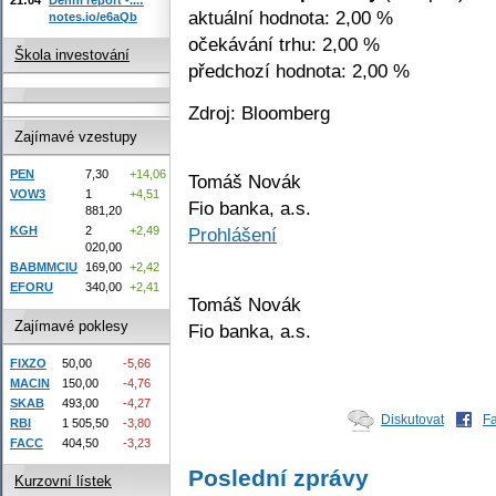
aktuální hodnota: 2,00 %
notes.io/e6aQb
očekávání trhu: 2,00 %
Škola investování
předchozí hodnota: 2,00 %
Zdroj: Bloomberg
Zajímavé vzestupy
PEN
7,30
+14,06
Tomáš Novák
VOW3
1
+4,51
Fio banka, a.s.
881,20
KGH
2
+2,49
Prohlášení
020,00
BABMMCIU
169,00
+2,42
EFORU
340,00
+2,41
Tomáš Novák
Zajímavé poklesy
Fio banka, a.s.
FIXZO
50,00
-5,66
MACIN
150,00
-4,76
SKAB
493,00
-4,27
Diskutovat
F
RBI
1 505,50
-3,80
FACC
404,50
-3,23
Poslední zprávy
Kurzovní lístek