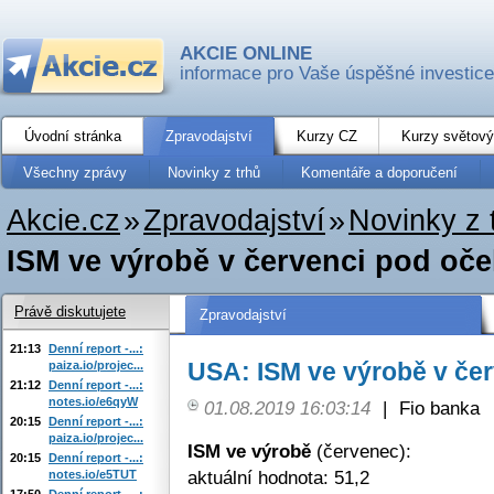
AKCIE ONLINE
informace pro Vaše úspěšné investice
Úvodní stránka
Zpravodajství
Kurzy CZ
Kurzy světový
Všechny zprávy
Novinky z trhů
Komentáře a doporučení
Akcie.cz
»
Zpravodajství
»
Novinky z 
ISM ve výrobě v červenci pod oč
Právě diskutujete
Zpravodajství
21:13
Denní report -...:
USA: ISM ve výrobě v če
paiza.io/projec...
21:12
Denní report -...:
notes.io/e6qyW
01.08.2019 16:03:14
|
Fio banka
20:15
Denní report -...:
paiza.io/projec...
ISM ve výrobě
(červenec):
20:15
Denní report -...:
aktuální hodnota: 51,2
notes.io/e5TUT
17:50
Denní report -...: