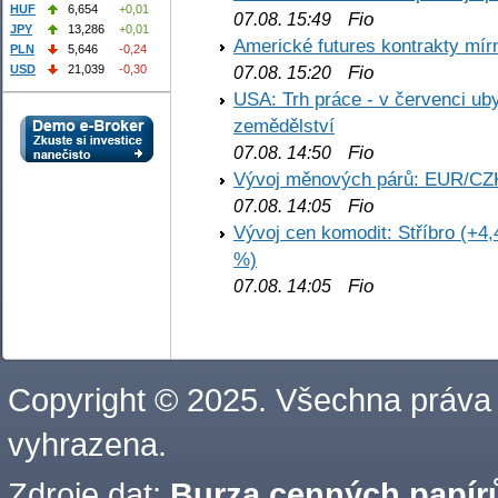
HUF
6,654
+0,01
Fio
07.08. 15:49
JPY
13,286
+0,01
Americké futures kontrakty mírn
PLN
5,646
-0,24
Fio
USD
21,039
-0,30
07.08. 15:20
USA: Trh práce - v červenci ub
zemědělství
Fio
07.08. 14:50
Vývoj měnových párů: EUR/CZ
Fio
07.08. 14:05
Vývoj cen komodit: Stříbro (+4,
%)
Fio
07.08. 14:05
Copyright © 2025. Všechna práva
vyhrazena.
Zdroje dat:
Burza cenných papírů