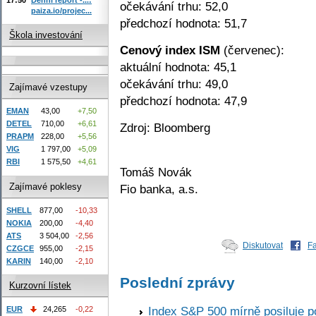
očekávání trhu: 52,0
paiza.io/projec...
předchozí hodnota: 51,7
Škola investování
Cenový index ISM
(červenec):
aktuální hodnota: 45,1
očekávání trhu: 49,0
Zajímavé vzestupy
předchozí hodnota: 47,9
EMAN
43,00
+7,50
DETEL
710,00
+6,61
Zdroj: Bloomberg
PRAPM
228,00
+5,56
VIG
1 797,00
+5,09
RBI
1 575,50
+4,61
Tomáš Novák
Zajímavé poklesy
Fio banka, a.s.
SHELL
877,00
-10,33
NOKIA
200,00
-4,40
ATS
3 504,00
-2,56
Diskutovat
F
CZGCE
955,00
-2,15
KARIN
140,00
-2,10
Poslední zprávy
Kurzovní lístek
Index S&P 500 mírně posiluje p
EUR
24,265
-0,22