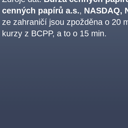
cenných papírů a.s.
,
NASDAQ, N
ze zahraničí jsou zpožděna o 20 m
kurzy z BCPP, a to o 15 min.