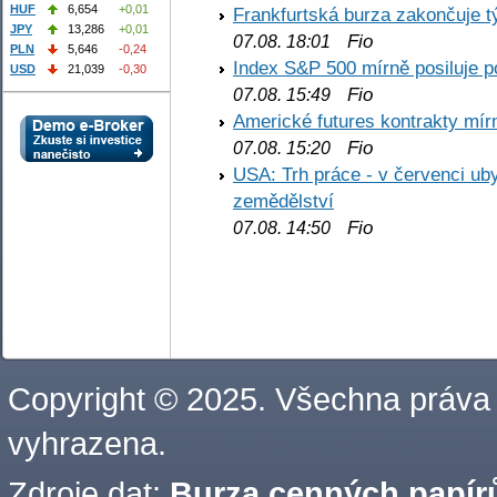
HUF
6,654
+0,01
Frankfurtská burza zakončuje 
JPY
13,286
+0,01
Fio
07.08. 18:01
PLN
5,646
-0,24
Index S&P 500 mírně posiluje p
USD
21,039
-0,30
Fio
07.08. 15:49
Americké futures kontrakty mírn
Fio
07.08. 15:20
USA: Trh práce - v červenci ub
zemědělství
Fio
07.08. 14:50
Copyright © 2025. Všechna práva
vyhrazena.
Zdroje dat:
Burza cenných papírů