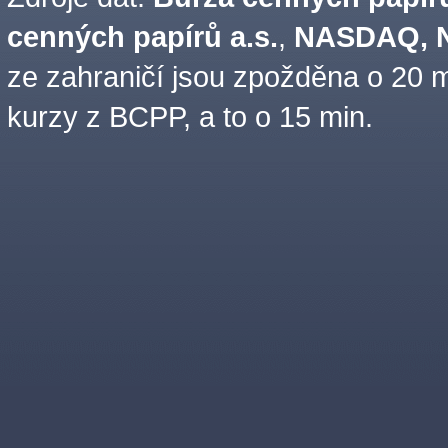
cenných papírů a.s.
,
NASDAQ, N
ze zahraničí jsou zpožděna o 20 m
kurzy z BCPP, a to o 15 min.