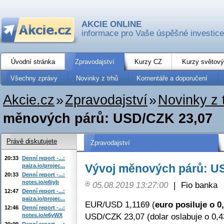
AKCIE ONLINE
informace pro Vaše úspěšné investice
Úvodní stránka
Zpravodajství
Kurzy CZ
Kurzy světový
Všechny zprávy
Novinky z trhů
Komentáře a doporučení
Akcie.cz
»
Zpravodajství
»
Novinky z 
měnových párů: USD/CZK 23,07
Právě diskutujete
Zpravodajství
20:33
Denní report -...:
Vývoj měnových párů: U
paiza.io/projec...
20:33
Denní report -...:
notes.io/e6iyb
05.08.2019 13:27:00
|
Fio banka
12:47
Denní report -...:
paiza.io/projec...
EUR/USD 1,1169 (
euro posiluje o 0
12:46
Denní report -...:
USD/CZK 23,07 (dolar oslabuje o 0,
notes.io/e6yWX
20:09
Denní report -...: