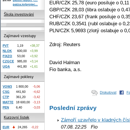
EUR/CZK 25,78 (euro posiluje o 0,11
paiza.io/projec...
GBP/CZK 28,03 (libra oslabuje o 0,4
Škola investování
CHF/CZK 23,67 (frank posiluje o 0,3
RUB/CZK 0,3541 (rubl oslabuje o 0,
PLN/CZK 5,9693 (zlotý oslabuje o 0,
Zajímavé vzestupy
Zdroj: Reuters
PVT
1,19
+38,37
NLOK
600,00
+3,99
FIXZO
53,00
+3,92
David Halman
CZGCE
985,00
+3,14
UQA
441,80
+1,61
Fio banka, a.s.
Zajímavé poklesy
VOW3
1 800,00
-5,06
CSG
441,60
-4,62
Diskutovat
F
CTP
361,20
-3,42
MATTE
18 600,00
-3,13
Poslední zprávy
PEN
6,40
-3,03
Kurzovní lístek
Zámoří uzavřelo v kladných č
Fio
07.08. 22:25
EUR
24,265
-0,22