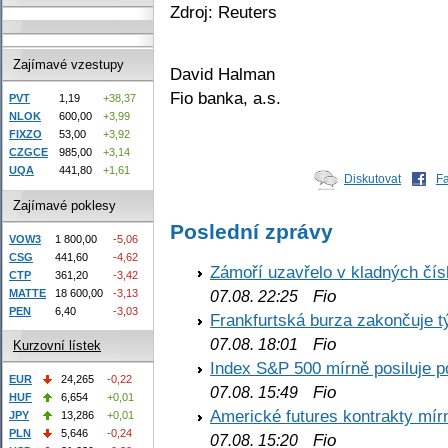
Zdroj: Reuters
Zajímavé vzestupy
David Halman
Fio banka, a.s.
PVT
1,19
+38,37
NLOK
600,00
+3,99
FIXZO
53,00
+3,92
CZGCE
985,00
+3,14
UQA
441,80
+1,61
Diskutovat
F
Zajímavé poklesy
Poslední zprávy
VOW3
1 800,00
-5,06
CSG
441,60
-4,62
Zámoří uzavřelo v kladných č
CTP
361,20
-3,42
Fio
MATTE
18 600,00
-3,13
07.08. 22:25
PEN
6,40
-3,03
Frankfurtská burza zakončuje 
Fio
07.08. 18:01
Kurzovní lístek
Index S&P 500 mírně posiluje p
EUR
24,265
-0,22
Fio
07.08. 15:49
HUF
6,654
+0,01
Americké futures kontrakty mírn
JPY
13,286
+0,01
PLN
5,646
-0,24
Fio
07.08. 15:20