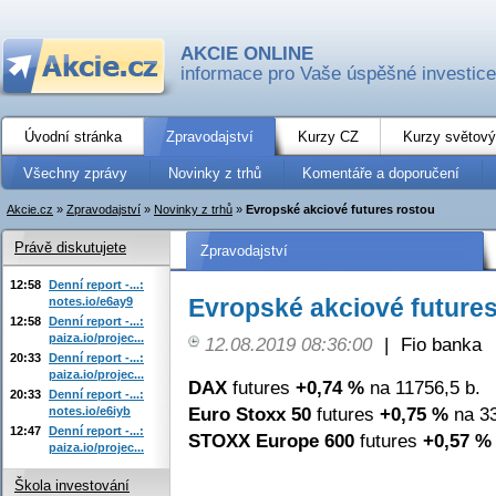
AKCIE ONLINE
informace pro Vaše úspěšné investice
Úvodní stránka
Zpravodajství
Kurzy CZ
Kurzy světový
Všechny zprávy
Novinky z trhů
Komentáře a doporučení
Akcie.cz
»
Zpravodajství
»
Novinky z trhů
»
Evropské akciové futures rostou
Právě diskutujete
Zpravodajství
12:58
Denní report -...:
Evropské akciové futures
notes.io/e6ay9
12:58
Denní report -...:
paiza.io/projec...
12.08.2019 08:36:00
|
Fio banka
20:33
Denní report -...:
paiza.io/projec...
DAX
futures
+0,74 %
na 11756,5 b.
20:33
Denní report -...:
Euro Stoxx 50
futures
+0,75 %
na 33
notes.io/e6iyb
12:47
Denní report -...:
STOXX Europe 600
futures
+0,57 %
paiza.io/projec...
Škola investování