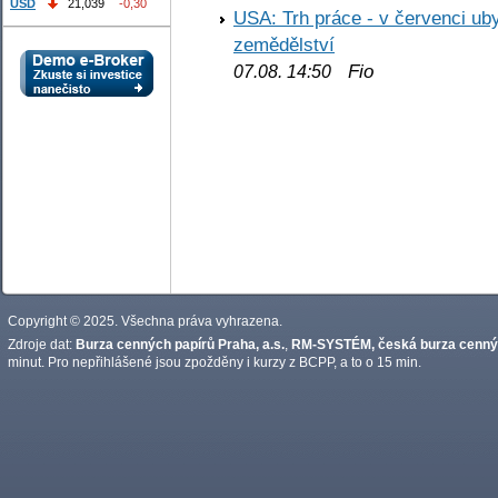
USD
21,039
-0,30
USA: Trh práce - v červenci ub
zemědělství
Fio
07.08. 14:50
Copyright © 2025. Všechna práva vyhrazena.
Zdroje dat:
Burza cenných papírů Praha, a.s.
,
RM-SYSTÉM, česká burza cennýc
minut. Pro nepřihlášené jsou zpožděny i kurzy z BCPP, a to o 15 min.