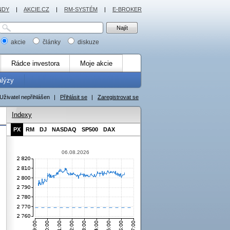
NDY
|
AKCIE.CZ
|
RM-SYSTÉM
|
E-BROKER
akcie
články
diskuze
Rádce investora
Moje akcie
alýzy
Uživatel nepřihlášen
|
Přihlásit se
|
Zaregistrovat se
Indexy
PX
RM
DJ
NASDAQ
SP500
DAX
06.08.2026