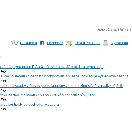
Autor: David Halman
Diskutovat
Facebook
Poslat emailem
Vytisknout
y
zásob plynu podle EIA k 31. červenci na 33 mld. kubických stop
Fio
 se vyvíji v úvodu čtvrtečního obchodování smíšeně, pokračuje výsledková sezóna
Fio
bchodní zásoby v červnu podle konečných dat meziměsíčně vzrostly o 0,2 %
Fio
nka nastavila cílovou cenu na 779 Kč s doporučením „Buy“
Fio
tures kontrakty se obchodují v záporu
Fio