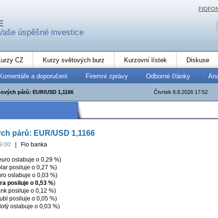
FIOFO
E
Vaše úspěšné investice
urzy CZ
Kurzy světových burz
Kurzovní lístek
Diskuse
Komentáře a doporučení
Firemní zprávy
Odborné články
An
ových párů: EUR/USD 1,1166
Čtvrtek 6.8.2026 17:52
ch párů: EUR/USD 1,1166
9:00
|
Fio banka
uro oslabuje o 0,29 %)
ar posiluje o 0,27 %)
ro oslabuje o 0,03 %)
bra posiluje o 0,53 %
)
nk posiluje o 0,12 %)
bl posiluje o 0,05 %)
otý oslabuje o 0,03 %)