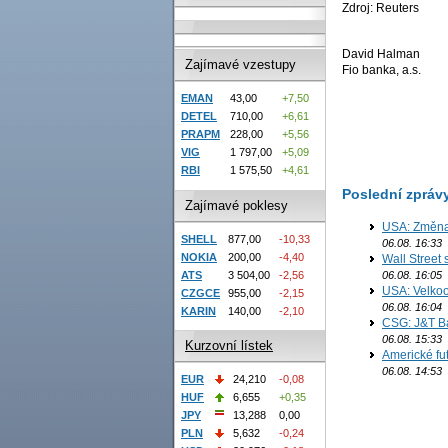
Zdroj: Reuters
David Halman
Zajímavé vzestupy
Fio banka, a.s.
EMAN
43,00
+7,50
DETEL
710,00
+6,61
PRAPM
228,00
+5,56
VIG
1 797,00
+5,09
RBI
1 575,50
+4,61
Poslední zpráv
Zajímavé poklesy
USA: Změna 
SHELL
877,00
-10,33
06.08. 16:33
NOKIA
200,00
-4,40
Wall Street
06.08. 16:05
ATS
3 504,00
-2,56
USA: Velkoo
CZGCE
955,00
-2,15
06.08. 16:04
KARIN
140,00
-2,10
CSG: J&T Ba
06.08. 15:33
Kurzovní lístek
Americké fu
06.08. 14:53
EUR
24,210
-0,08
HUF
6,655
+0,35
JPY
13,288
0,00
PLN
5,632
-0,24