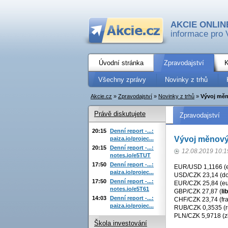
AKCIE ONLIN
informace pro 
Úvodní stránka
Zpravodajství
K
Všechny zprávy
Novinky z trhů
Akcie.cz
»
Zpravodajství
»
Novinky z trhů
»
Vývoj měn
Právě diskutujete
Zpravodajství
20:15
Denní report -...:
Vývoj měnový
paiza.io/projec...
20:15
Denní report -...:
12.08.2019 10:1
notes.io/e5TUT
17:50
Denní report -...:
EUR/USD 1,1166 (e
paiza.io/projec...
USD/CZK 23,14 (dol
17:50
Denní report -...:
EUR/CZK 25,84 (eu
notes.io/e5T61
GBP/CZK 27,87 (
li
14:03
Denní report -...:
CHF/CZK 23,74 (fra
paiza.io/projec...
RUB/CZK 0,3535 (ru
PLN/CZK 5,9718 (zl
Škola investování