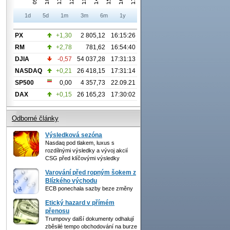
1d
5d
1m
3m
6m
1y
PX
+1,30
2 805,12
16:15:26
RM
+2,78
781,62
16:54:40
DJIA
-0,57
54 037,28
17:31:13
NASDAQ
+0,21
26 418,15
17:31:14
SP500
0,00
4 357,73
22.09.21
DAX
+0,15
26 165,23
17:30:02
Odborné články
Výsledková sezóna
Nasdaq pod tlakem, luxus s
rozdílnými výsledky a vývoj akcií
CSG před klíčovými výsledky
Varování před ropným šokem z
Blízkého východu
ECB ponechala sazby beze změny
Etický hazard v přímém
přenosu
Trumpovy další dokumenty odhalují
zběsilé tempo obchodování na burze