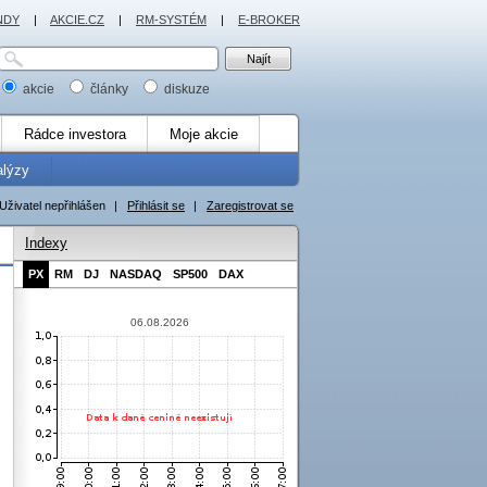
NDY
|
AKCIE.CZ
|
RM-SYSTÉM
|
E-BROKER
akcie
články
diskuze
Rádce investora
Moje akcie
alýzy
Uživatel nepřihlášen
|
Přihlásit se
|
Zaregistrovat se
Indexy
PX
RM
DJ
NASDAQ
SP500
DAX
06.08.2026