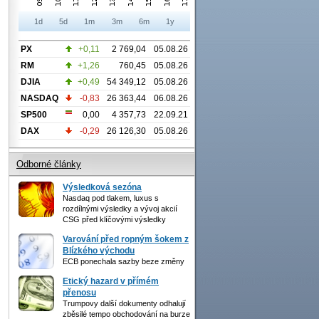
1d
5d
1m
3m
6m
1y
PX
+0,11
2 769,04
05.08.26
RM
+1,26
760,45
05.08.26
DJIA
+0,49
54 349,12
05.08.26
NASDAQ
-0,83
26 363,44
06.08.26
SP500
0,00
4 357,73
22.09.21
DAX
-0,29
26 126,30
05.08.26
Odborné články
Výsledková sezóna
Nasdaq pod tlakem, luxus s
rozdílnými výsledky a vývoj akcií
CSG před klíčovými výsledky
Varování před ropným šokem z
Blízkého východu
ECB ponechala sazby beze změny
Etický hazard v přímém
přenosu
Trumpovy další dokumenty odhalují
zběsilé tempo obchodování na burze