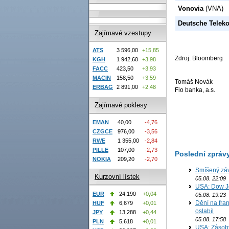
Vonovia
(VNA)
Deutsche Telek
Zajímavé vzestupy
ATS
3 596,00
+15,85
Zdroj: Bloomberg
KGH
1 942,60
+3,98
FACC
423,50
+3,93
MACIN
158,50
+3,59
Tomáš Novák
ERBAG
2 891,00
+2,48
Fio banka, a.s.
Zajímavé poklesy
EMAN
40,00
-4,76
CZGCE
976,00
-3,56
RWE
1 355,00
-2,84
PILLE
107,00
-2,73
Poslední zpráv
NOKIA
209,20
-2,70
Smíšený záv
Kurzovní lístek
05.08. 22:09
USA: Dow J
EUR
24,190
+0,04
05.08. 19:23
Dění na fran
HUF
6,679
+0,01
oslabil
JPY
13,288
+0,44
05.08. 17:58
PLN
5,618
+0,01
USA: Zásoby 