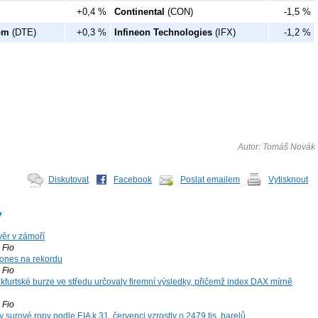
+0,4 %
Continental
(CON)
-1,5 %
om
(DTE)
+0,3 %
Infineon Technologies
(IFX)
-1,2 %
Autor: Tomáš Novák
Diskutovat
Facebook
Poslat emailem
Vytisknout
y
ěr v zámoří
Fio
ones na rekordu
Fio
kfurtské burze ve středu určovaly firemní výsledky, přičemž index DAX mírně
Fio
surové ropy podle EIA k 31. červenci vzrostly o 2479 tis. barelů