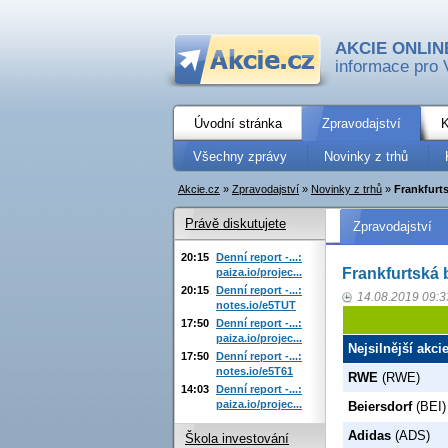
AKCIE ONLIN
informace pro 
Úvodní stránka
Zpravodajství
K
Všechny zprávy
Novinky z trhů
Akcie.cz
»
Zpravodajství
»
Novinky z trhů
»
Frankfurt
Právě diskutujete
Zpravodajství
20:15
Denní report -...:
Frankfurtská 
paiza.io/projec...
20:15
Denní report -...:
14.08.2019 09:3
notes.io/e5TUT
17:50
Denní report -...:
paiza.io/projec...
Nejsilnější akci
17:50
Denní report -...:
notes.io/e5T61
RWE
(RWE)
14:03
Denní report -...:
paiza.io/projec...
Beiersdorf
(BEI)
Adidas
(ADS)
Škola investování