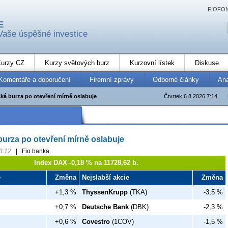
FIOFO
E
Vaše úspěšné investice
urzy CZ
Kurzy světových burz
Kurzovní lístek
Diskuse
Komentáře a doporučení
Firemní zprávy
Odborné články
An
ská burza po otevření mírně oslabuje
Čtvrtek 6.8.2026 7:14
burza po otevření mírně oslabuje
3:12
|
Fio banka
Index DAX -0,18 % na 11728,62 b.
e
Změna
Nejslabší akcie
Změna
+1,3 %
ThyssenKrupp
(TKA)
-3,5 %
+0,7 %
Deutsche Bank
(DBK)
-2,3 %
+0,6 %
Covestro
(1COV)
-1,5 %