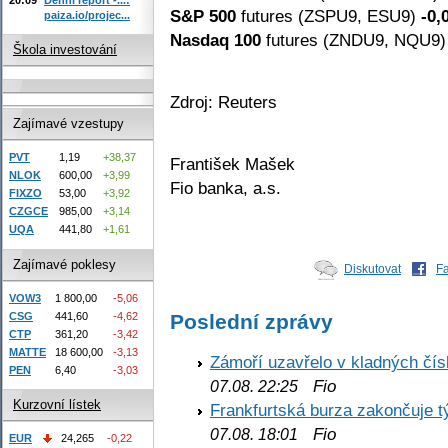
S&P 500
futures (ZSPU9, ESU9)
-0,
paiza.io/projec...
Nasdaq 100
futures (ZNDU9, NQU9
Škola investování
Zdroj: Reuters
Zajímavé vzestupy
PVT
1,19
+38,37
František Mašek
NLOK
600,00
+3,99
Fio banka, a.s.
FIXZO
53,00
+3,92
CZGCE
985,00
+3,14
UQA
441,80
+1,61
Zajímavé poklesy
Diskutovat
F
VOW3
1 800,00
-5,06
Poslední zprávy
CSG
441,60
-4,62
CTP
361,20
-3,42
MATTE
18 600,00
-3,13
Zámoří uzavřelo v kladných č
PEN
6,40
-3,03
Fio
07.08. 22:25
Kurzovní lístek
Frankfurtská burza zakončuje 
Fio
07.08. 18:01
EUR
24,265
-0,22