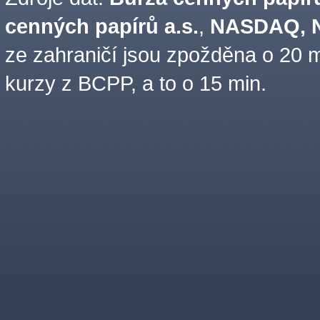
cenných papírů a.s.
,
NASDAQ, N
ze zahraničí jsou zpožděna o 20 m
kurzy z BCPP, a to o 15 min.