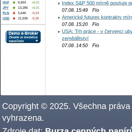
Index S&P 500 mírně posiluje p
HUF
6,654
+0,01
JPY
13,286
+0,01
Fio
07.08. 15:49
PLN
5,646
-0,24
Americké futures kontrakty mírn
USD
21,039
-0,30
Fio
07.08. 15:20
USA: Trh práce - v červenci ub
zemědělství
Fio
07.08. 14:50
Copyright © 2025. Všechna práva
vyhrazena.
Zdroje dat:
Burza cenných papírů