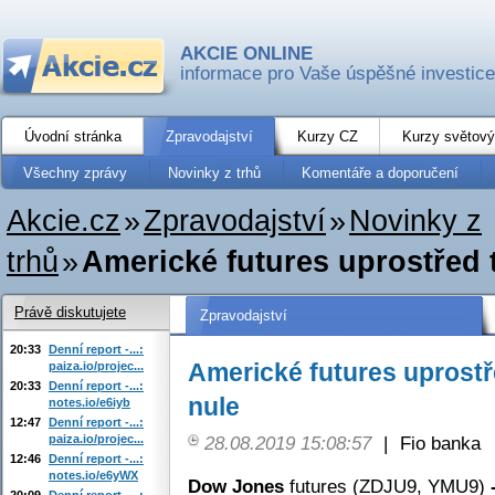
AKCIE ONLINE
informace pro Vaše úspěšné investice
Úvodní stránka
Zpravodajství
Kurzy CZ
Kurzy světový
Všechny zprávy
Novinky z trhů
Komentáře a doporučení
Akcie.cz
»
Zpravodajství
»
Novinky z
trhů
»
Americké futures uprostřed 
Právě diskutujete
Zpravodajství
20:33
Denní report -...:
Americké futures uprost
paiza.io/projec...
20:33
Denní report -...:
nule
notes.io/e6iyb
12:47
Denní report -...:
paiza.io/projec...
28.08.2019 15:08:57
|
Fio banka
12:46
Denní report -...:
notes.io/e6yWX
Dow Jones
futures (ZDJU9, YMU9)
20:09
Denní report -...: