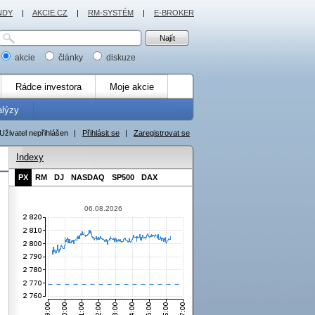
NDY
|
AKCIE.CZ
|
RM-SYSTÉM
|
E-BROKER
akcie
články
diskuze
Rádce investora
Moje akcie
alýzy
Uživatel nepřihlášen
|
Přihlásit se
|
Zaregistrovat se
Indexy
PX
RM
DJ
NASDAQ
SP500
DAX
06.08.2026