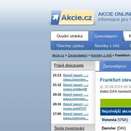
AKCIE ONLIN
informace pro 
Úvodní stránka
Zpravodajství
K
Všechny zprávy
Novinky z trhů
Akcie.cz
»
Zpravodajství
»
Novinky z trhů
»
Frankfurt
Právě diskutujete
Zpravodajství
21:13
Denní report -...:
Frankfurt ote
paiza.io/projec...
21:12
Denní report -...:
30.08.2019 09:3
notes.io/e6qyW
Index DAX momentál
20:15
Denní report -...:
paiza.io/projec...
20:15
Denní report -...:
notes.io/e5TUT
Nejsilnější akci
17:50
Denní report -...:
paiza.io/projec...
Vonovia
(VNA)
Škola investování
Daimler
(DAI)