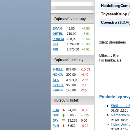
HeidelbergCeme
ThyssenKrupp
(
Zajímavé vzestupy
Covestro
(1COV
EMAN
43,00
+7,50
DETEL
710,00
+6,61
PRAPM
228,00
+5,56
zdroj: Bloomberg
VIG
1 797,00
+5,09
RBI
1 575,50
+4,61
Miloslav Blín
Zajímavé poklesy
Fio banka, a.s.
SHELL
877,00
-10,33
NOKIA
200,00
-4,40
ATS
3 504,00
-2,56
CZGCE
955,00
-2,15
KARIN
140,00
-2,10
Poslední zpráv
Kurzovní lístek
Širší index 
EUR
24,210
-0,08
06.08. 22:14
Německá bur
HUF
6,655
+0,35
06.08. 18:23
JPY
13,288
0,00
Index Dow J
PLN
5,632
-0,24
06.08. 17:52