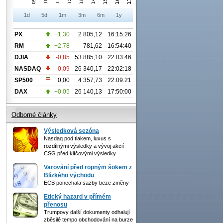
1d
5d
1m
3m
6m
1y
PX
+1,30
2 805,12
16:15:26
RM
+2,78
781,62
16:54:40
DJIA
-0,85
53 885,10
22:03:46
NASDAQ
-0,09
26 340,17
22:02:18
SP500
0,00
4 357,73
22.09.21
DAX
+0,05
26 140,13
17:50:00
Odborné články
Výsledková sezóna
Nasdaq pod tlakem, luxus s
rozdílnými výsledky a vývoj akcií
CSG před klíčovými výsledky
Varování před ropným šokem z
Blízkého východu
ECB ponechala sazby beze změny
Etický hazard v přímém
přenosu
Trumpovy další dokumenty odhalují
zběsilé tempo obchodování na burze