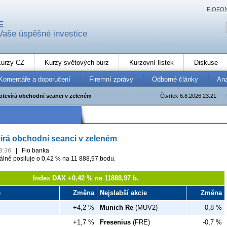
FIOFO
E
Vaše úspěšné investice
urzy CZ
Kurzy světových burz
Kurzovní lístek
Diskuse
Komentáře a doporučení
Firemní zprávy
Odborné články
An
 otevírá obchodní seanci v zeleném
Čtvrtek 6.8.2026 23:21
vírá obchodní seanci v zeleném
8:36
|
Fio banka
ně posiluje o 0,42 % na 11 888,97 bodu.
Index DAX +0,42 % na 11888,97 b.
e
Změna
Nejslabší akcie
Změna
+4,2 %
Munich Re
(MUV2)
-0,8 %
+1,7 %
Fresenius
(FRE)
-0,7 %