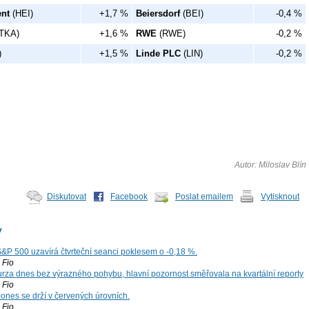
nt
(HEI)
+1,7 %
Beiersdorf
(BEI)
-0,4 %
TKA)
+1,6 %
RWE
(RWE)
-0,2 %
)
+1,5 %
Linde PLC
(LIN)
-0,2 %
Autor: Miloslav Blín
Diskutovat
Facebook
Poslat emailem
Vytisknout
y
S&P 500 uzavírá čtvrteční seanci poklesem o -0,18 %.
Fio
za dnes bez výrazného pohybu, hlavní pozornost směřovala na kvartální reporty
Fio
ones se drží v červených úrovních.
Fio