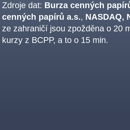
Zdroje dat:
Burza cenných papírů
cenných papírů a.s.
,
NASDAQ, N
ze zahraničí jsou zpožděna o 20 m
kurzy z BCPP, a to o 15 min.