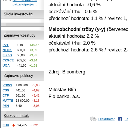
aktuální hodnota: -0,6 %
paiza.io/projec...
očekávání trhu: -0,6 %
Škola investování
předchozí hodnota: 1,1 % / revize: 1
Maloobchodní tržby (y-y)
(červenec
aktuální hodnota: 2,2 %
Zajímavé vzestupy
očekávání trhu: 2,0 %
PVT
1,19
+38,37
předchozí hodnota: 2,6 % / revize: 2
NLOK
600,00
+3,99
FIXZO
53,00
+3,92
CZGCE
985,00
+3,14
UQA
441,80
+1,61
Zdroj: Bloomberg
Zajímavé poklesy
VOW3
1 800,00
-5,06
Miloslav Blín
CSG
441,60
-4,62
Fio banka, a.s.
CTP
361,20
-3,42
MATTE
18 600,00
-3,13
PEN
6,40
-3,03
Kurzovní lístek
Diskutovat
F
EUR
24,265
-0,22