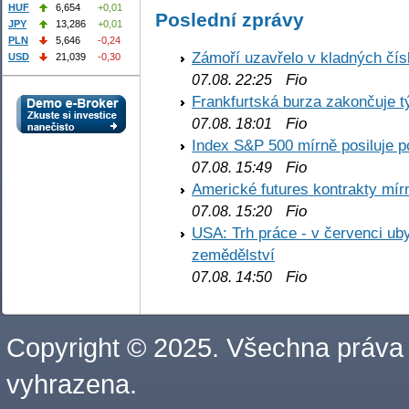
HUF
6,654
+0,01
Poslední zprávy
JPY
13,286
+0,01
PLN
5,646
-0,24
Zámoří uzavřelo v kladných č
USD
21,039
-0,30
Fio
07.08. 22:25
Frankfurtská burza zakončuje 
Fio
07.08. 18:01
Index S&P 500 mírně posiluje p
Fio
07.08. 15:49
Americké futures kontrakty mírn
Fio
07.08. 15:20
USA: Trh práce - v červenci ub
zemědělství
Fio
07.08. 14:50
Copyright © 2025. Všechna práva
vyhrazena.