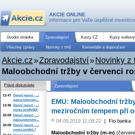
AKCIE ONLINE
informace pro Vaše úspěšné investice
Úvodní stránka
Zpravodajství
Kurzy CZ
Kurzy světový
Všechny zprávy
Novinky z trhů
Komentáře a doporučení
Akcie.cz
»
Zpravodajství
»
Novinky z 
Maloobchodní tržby v červenci ro
Právě diskutujete
Zpravodajství
12:47
Denní report -...:
EMU: Maloobchodní tržby 
paiza.io/projec...
12:46
Denní report -...:
meziročním tempem při o
notes.io/e6yWX
20:09
Denní report -...:
paiza.io/projec...
04.09.2019 11:08:22
|
Fio banka
20:09
Denní report -...:
notes.io/e6rL7
Maloobchodní tržby (m-m)
(červene
21:13
Denní report -...: