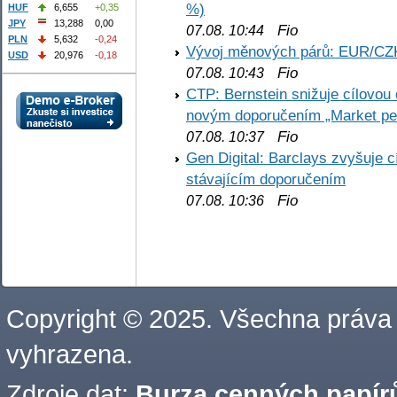
%)
HUF
6,655
+0,35
JPY
13,288
0,00
Fio
07.08. 10:44
PLN
5,632
-0,24
Vývoj měnových párů: EUR/CZ
USD
20,976
-0,18
Fio
07.08. 10:43
CTP: Bernstein snižuje cílovo
novým doporučením „Market pe
Fio
07.08. 10:37
Gen Digital: Barclays zvyšuje
stávajícím doporučením
Fio
07.08. 10:36
Copyright © 2025. Všechna práva
vyhrazena.
Zdroje dat:
Burza cenných papírů