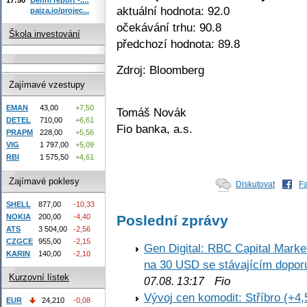
aktuální hodnota: 92.0
paiza.io/projec...
očekávání trhu: 90.8
Škola investování
předchozí hodnota: 89.8
Zdroj: Bloomberg
Zajímavé vzestupy
EMAN
43,00
+7,50
Tomáš Novák
DETEL
710,00
+6,61
Fio banka, a.s.
PRAPM
228,00
+5,56
VIG
1 797,00
+5,09
RBI
1 575,50
+4,61
Zajímavé poklesy
Diskutovat
F
SHELL
877,00
-10,33
Poslední zprávy
NOKIA
200,00
-4,40
ATS
3 504,00
-2,56
CZGCE
955,00
-2,15
Gen Digital: RBC Capital Marke
KARIN
140,00
-2,10
na 30 USD se stávajícím dopo
Kurzovní lístek
Fio
07.08. 13:17
Vývoj cen komodit: Stříbro (+4,
EUR
24,210
-0,08