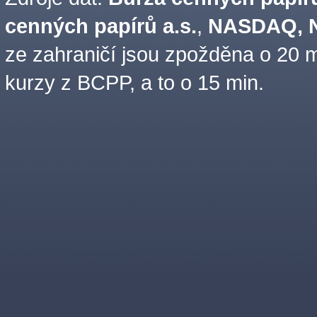
cenných papírů a.s.
,
NASDAQ, N
ze zahraničí jsou zpožděna o 20 m
kurzy z BCPP, a to o 15 min.