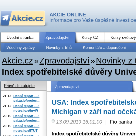
AKCIE ONLINE
informace pro Vaše úspěšné investice
Úvodní stránka
Zpravodajství
Kurzy CZ
Kurzy světový
Všechny zprávy
Novinky z trhů
Komentáře a doporučení
Akcie.cz
»
Zpravodajství
»
Novinky z 
Index spotřebitelské důvěry Univer
Právě diskutujete
Zpravodajství
21:13
Denní report -...:
USA: Index spotřebitelsk
paiza.io/projec...
21:12
Denní report -...:
Michigan v září nad oče
notes.io/e6qyW
20:15
Denní report -...:
paiza.io/projec...
13.09.2019 16:01:00
|
Fio banka
20:15
Denní report -...:
notes.io/e5TUT
Index spotřebitelské důvěry Univer
17:50
Denní report -...: