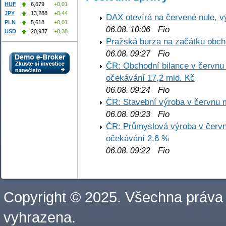
HUF
6,679
+0,01
JPY
13,288
+0,44
DAX otevírá na červené nule, v
PLN
5,618
+0,01
Fio
06.08. 10:06
USD
20,937
+0,38
Pražská burza na začátku obch
Fio
06.08. 09:27
ČR: Obchodní bilance v červnu 
očekávání 17,2 mld. Kč
Fio
06.08. 09:24
ČR: Stavební výroba v červnu m
Fio
06.08. 09:23
ČR: Průmyslová výroba v červnu
očekávání 2,6 %
Fio
06.08. 09:22
Copyright © 2025. Všechna práva
vyhrazena.