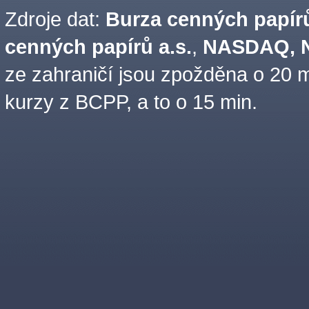
Zdroje dat:
Burza cenných papírů
cenných papírů a.s.
,
NASDAQ, N
ze zahraničí jsou zpožděna o 20 m
kurzy z BCPP, a to o 15 min.