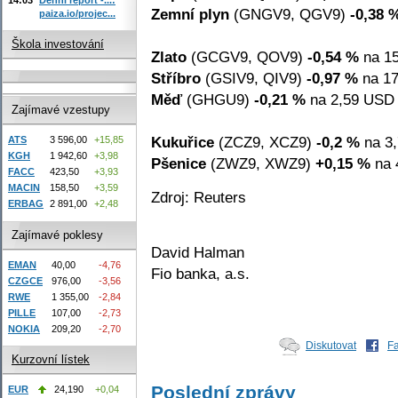
Zemní plyn
(GNGV9, QGV9)
-0,38 
paiza.io/projec...
Škola investování
Zlato
(GCGV9, QOV9)
-0,54 %
na 15
Stříbro
(GSIV9, QIV9)
-0,97 %
na 17
Měď
(GHGU9)
-0,21 %
na 2,59 USD z
Zajímavé vzestupy
Kukuřice
(ZCZ9, XCZ9)
-0,2 %
na 3,
ATS
3 596,00
+15,85
KGH
1 942,60
+3,98
Pšenice
(ZWZ9, XWZ9)
+0,15 %
na 
FACC
423,50
+3,93
MACIN
158,50
+3,59
Zdroj: Reuters
ERBAG
2 891,00
+2,48
Zajímavé poklesy
David Halman
EMAN
40,00
-4,76
Fio banka, a.s.
CZGCE
976,00
-3,56
RWE
1 355,00
-2,84
PILLE
107,00
-2,73
NOKIA
209,20
-2,70
Diskutovat
F
Kurzovní lístek
Poslední zprávy
EUR
24,190
+0,04