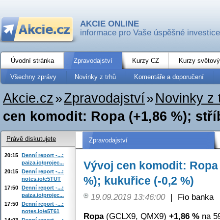
AKCIE ONLINE
informace pro Vaše úspěšné investice
Úvodní stránka
Zpravodajství
Kurzy CZ
Kurzy světový
Všechny zprávy
Novinky z trhů
Komentáře a doporučení
Akcie.cz
»
Zpravodajství
»
Novinky z 
cen komodit: Ropa (+1,86 %); stříb
Právě diskutujete
Zpravodajství
20:15
Denní report -...:
Vývoj cen komodit: Ropa (
paiza.io/projec...
20:15
Denní report -...:
%); kukuřice (-0,2 %)
notes.io/e5TUT
17:50
Denní report -...:
paiza.io/projec...
19.09.2019 13:46:00
|
Fio banka
17:50
Denní report -...:
notes.io/e5T61
Ropa
(GCLX9, QMX9)
+1,86 %
na 59
14:03
Denní report -...: