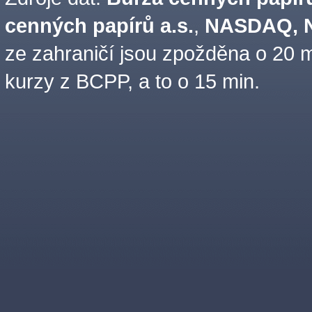
cenných papírů a.s.
,
NASDAQ, N
ze zahraničí jsou zpožděna o 20 m
kurzy z BCPP, a to o 15 min.