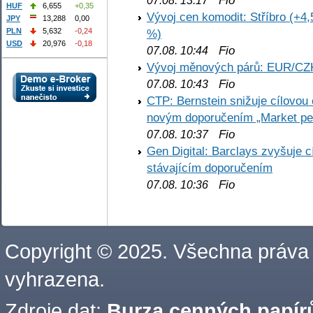
Fio
07.08. 13:17
HUF
6,655
+0,35
Vývoj cen komodit: Stříbro (+4,
JPY
13,288
0,00
PLN
5,632
-0,24
%)
USD
20,976
-0,18
Fio
07.08. 10:44
Vývoj měnových párů: EUR/CZ
Fio
07.08. 10:43
CTP: Bernstein snižuje cílovo
novým doporučením „Market pe
Fio
07.08. 10:37
Gen Digital: Barclays zvyšuje
stávajícím doporučením
Fio
07.08. 10:36
Copyright © 2025. Všechna práva
vyhrazena.
Zdroje dat:
Burza cenných papírů