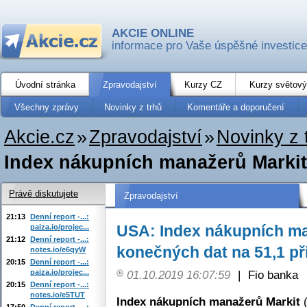
AKCIE ONLINE
informace pro Vaše úspěšné investice
Úvodní stránka
Zpravodajství
Kurzy CZ
Kurzy světový
Všechny zprávy
Novinky z trhů
Komentáře a doporučení
Akcie.cz
»
Zpravodajství
»
Novinky z 
Index nákupních manažerů Markit v
Právě diskutujete
Zpravodajství
21:13
Denní report -...:
USA: Index nákupních man
paiza.io/projec...
21:12
Denní report -...:
konečných dat na 51,1 př
notes.io/e6qyW
20:15
Denní report -...:
paiza.io/projec...
01.10.2019 16:07:59
|
Fio banka
20:15
Denní report -...:
notes.io/e5TUT
Index nákupních manažerů Markit
(
17:50
Denní report -...: