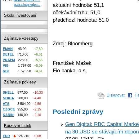
aktuální hodnota: 51,1
paiza.io/projec...
očekávání trhu: 51,0
Škola investování
předchozí hodnota: 51,0
Zajímavé vzestupy
Zdroj: Bloomberg
EMAN
43,00
+7,50
DETEL
710,00
+6,61
PRAPM
228,00
+5,56
František Mašek
VIG
1 797,00
+5,09
Fio banka, a.s.
RBI
1 575,50
+4,61
Zajímavé poklesy
SHELL
877,00
-10,33
Diskutovat
F
NOKIA
200,00
-4,40
ATS
3 504,00
-2,56
CZGCE
955,00
-2,15
Poslední zprávy
KARIN
140,00
-2,10
Gen Digital: RBC Capital Marke
Kurzovní lístek
na 30 USD se stávajícím dopo
EUR
24,210
-0,08