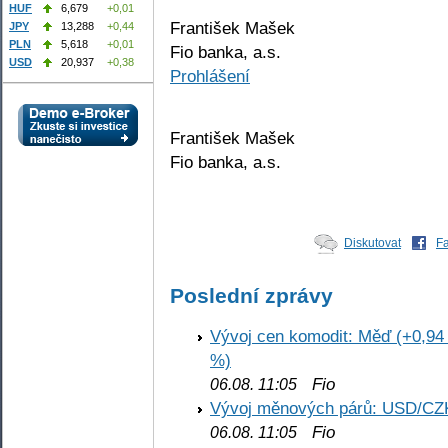
HUF
6,679
+0,01
František Mašek
JPY
13,288
+0,44
PLN
5,618
+0,01
Fio banka, a.s.
USD
20,937
+0,38
Prohlášení
František Mašek
Fio banka, a.s.
Diskutovat
F
Poslední zprávy
Vývoj cen komodit: Měď (+0,94 
%)
Fio
06.08. 11:05
Vývoj měnových párů: USD/CZ
Fio
06.08. 11:05