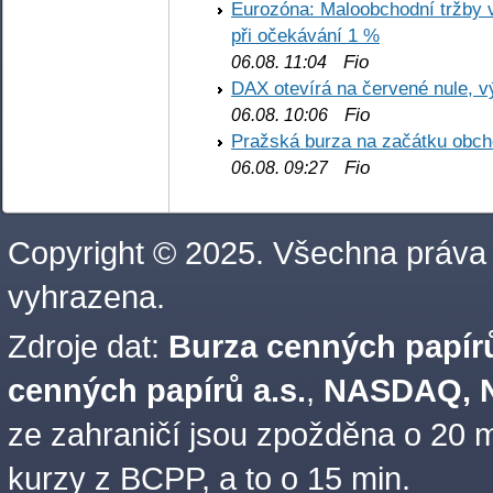
Eurozóna: Maloobchodní tržby 
při očekávání 1 %
Fio
06.08. 11:04
DAX otevírá na červené nule, v
Fio
06.08. 10:06
Pražská burza na začátku obch
Fio
06.08. 09:27
Copyright © 2025. Všechna práva
vyhrazena.
Zdroje dat:
Burza cenných papírů
cenných papírů a.s.
,
NASDAQ, N
ze zahraničí jsou zpožděna o 20 m
kurzy z BCPP, a to o 15 min.