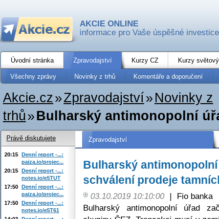
AKCIE ONLINE
informace pro Vaše úspěšné investice
Úvodní stránka
Zpravodajství
Kurzy CZ
Kurzy světový
Všechny zprávy
Novinky z trhů
Komentáře a doporučení
Akcie.cz
»
Zpravodajství
»
Novinky z
trhů
»
Bulharský antimonopolní úřad
Právě diskutujete
Zpravodajství
20:15
Denní report -...:
Bulharský antimonopolní 
paiza.io/projec...
20:15
Denní report -...:
schválení prodeje tamníc
notes.io/e5TUT
17:50
Denní report -...:
paiza.io/projec...
03.10.2019 10:10:00
|
Fio banka
17:50
Denní report -...:
Bulharský antimonopolní úřad zač
notes.io/e5T61
14:03
Denní report -...: