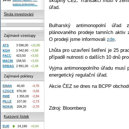
skupiny ČEZ. Transakci musí v zemi 
paiza.io/projec...
úřad.
Škola investování
Bulharský antimonopolní úřad z
plánovaného prodeje tamních aktiv 
Zajímavé vzestupy
O prodeji jsme informovali
zde
.
ATS
3 596,00
+15,85
Lhůta pro uzavření šetření je 25 pr
KGH
1 942,60
+3,98
FACC
423,50
+3,93
případě nutnosti o dalších 10 dnů pr
MACIN
158,50
+3,59
ERBAG
2 891,00
+2,48
Vyjma antimonopolního úřadu musí po
energetický regulační úřad.
Zajímavé poklesy
Akcie ČEZ se dnes na BCPP obchodu
EMAN
40,00
-4,76
CZGCE
976,00
-3,56
RWE
1 355,00
-2,84
PILLE
107,00
-2,73
NOKIA
209,20
-2,70
Zdroj: Bloomberg
Kurzovní lístek
EUR
24,190
+0,04