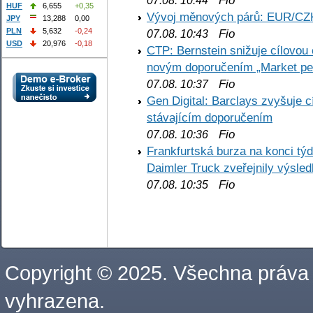
Fio
07.08. 10:44
HUF
6,655
+0,35
Vývoj měnových párů: EUR/CZ
JPY
13,288
0,00
PLN
5,632
-0,24
Fio
07.08. 10:43
USD
20,976
-0,18
CTP: Bernstein snižuje cílovo
novým doporučením „Market pe
Fio
07.08. 10:37
Gen Digital: Barclays zvyšuje
stávajícím doporučením
Fio
07.08. 10:36
Frankfurtská burza na konci týd
Daimler Truck zveřejnily výsle
Fio
07.08. 10:35
Copyright © 2025. Všechna práva
vyhrazena.