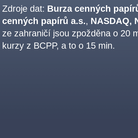
Zdroje dat:
Burza cenných papírů
cenných papírů a.s.
,
NASDAQ, N
ze zahraničí jsou zpožděna o 20 m
kurzy z BCPP, a to o 15 min.