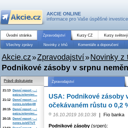
AKCIE ONLINE
informace pro Vaše úspěšné investice
Úvodní stránka
Zpravodajství
Kurzy CZ
Kurzy světový
Všechny zprávy
Novinky z trhů
Komentáře a doporučení
Akcie.cz
»
Zpravodajství
»
Novinky z 
Podnikové zásoby v srpnu neměn
Právě diskutujete
Zpravodajství
21:13
Denní report -...:
USA: Podnikové zásoby v
paiza.io/projec...
21:12
Denní report -...:
očekávaném růstu o 0,2 
notes.io/e6qyW
20:15
Denní report -...:
paiza.io/projec...
16.10.2019 16:10:38
|
Fio banka
20:15
Denní report -...:
notes.io/e5TUT
Podnikové zásoby
(srpen):
17:50
Denní report -...: