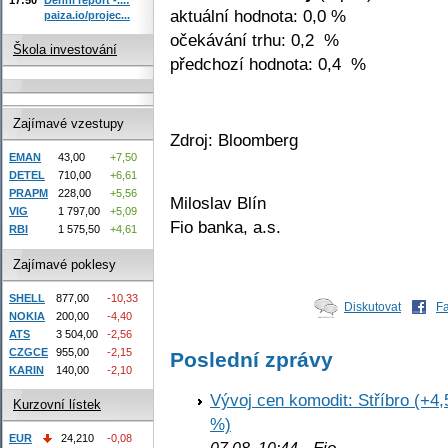
aktuální hodnota: 0,0 %
paiza.io/projec...
očekávání trhu: 0,2 %
Škola investování
předchozí hodnota: 0,4 %
Zajímavé vzestupy
Zdroj: Bloomberg
EMAN
43,00
+7,50
DETEL
710,00
+6,61
PRAPM
228,00
+5,56
Miloslav Blín
VIG
1 797,00
+5,09
Fio banka, a.s.
RBI
1 575,50
+4,61
Zajímavé poklesy
SHELL
877,00
-10,33
Diskutovat
F
NOKIA
200,00
-4,40
ATS
3 504,00
-2,56
CZGCE
955,00
-2,15
Poslední zprávy
KARIN
140,00
-2,10
Vývoj cen komodit: Stříbro (+4,
Kurzovní lístek
%)
EUR
24,210
-0,08