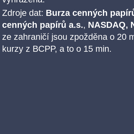
Zdroje dat:
Burza cenných papírů
cenných papírů a.s.
,
NASDAQ, N
ze zahraničí jsou zpožděna o 20 m
kurzy z BCPP, a to o 15 min.