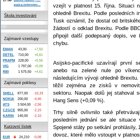
vzejít v platnost 15. října. Situaci 
paiza.io/projec...
ohledně Brexitu. Podle posledních 
Škola investování
Tusk oznámil, že dostal od britské
žádostí o odklad Brexitu. Podle B
připojil další podepsaný dopis, ve
Zajímavé vzestupy
chybu.
EMAN
43,00
+7,50
DETEL
710,00
+6,61
PRAPM
228,00
+5,56
Asijsko-pacifické uzavírají první 
VIG
1 797,00
+5,09
anebo na zelené nule po víkendu
RBI
1 575,50
+4,61
následujícím vývoji ohledně Brexitu
Zajímavé poklesy
těžil zejména ze zisků v nemovit
sektoru. Naopak dolů jej stahoval 
SHELL
877,00
-10,33
NOKIA
200,00
-4,40
Hang Sens (+0,09 %).
ATS
3 504,00
-2,56
CZGCE
955,00
-2,15
Trhy silně ovlivnilo také přetrvá
KARIN
140,00
-2,10
posledním jednání se ale situace v
Spojené státy po setkání prohlásily,
Kurzovní lístek
dovoz, které mělo vstoupit v platnos
EUR
24,210
-0,08