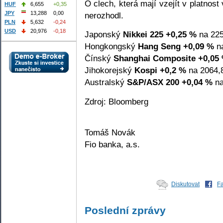
O clech, která mají vzejít v platnost
HUF
6,655
+0,35
JPY
13,288
0,00
nerozhodl.
PLN
5,632
-0,24
USD
20,976
-0,18
Japonský
Nikkei 225
+0,25 %
na 225
Hongkongský
Hang Seng
+0,09 %
na
Čínský
Shanghai Composite
+0,05
Jihokorejský
Kospi
+0,2 %
na 2064,8
Australský
S&P/ASX 200
+0,04 %
na
Zdroj: Bloomberg
Tomáš Novák
Fio banka, a.s.
Diskutovat
F
Poslední zprávy