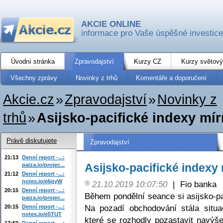
AKCIE ONLINE
informace pro Vaše úspěšné investice
Úvodní stránka
Zpravodajství
Kurzy CZ
Kurzy světový
Všechny zprávy
Novinky z trhů
Komentáře a doporučení
Akcie.cz
»
Zpravodajství
»
Novinky z
trhů
»
Asijsko-pacifické indexy mír
Právě diskutujete
Zpravodajství
21:13
Denní report -...:
Asijsko-pacifické indexy 
paiza.io/projec...
21:12
Denní report -...:
notes.io/e6qyW
21.10.2019 10:07:50
|
Fio banka
20:15
Denní report -...:
Během pondělní seance si asijsko-pa
paiza.io/projec...
Na pozadí obchodování stála situ
20:15
Denní report -...:
notes.io/e5TUT
které se rozhodly pozastavit navýš
17:50
Denní report -...: