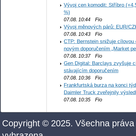
Vývoj cen komodit: Stříbro (+4,
%)
Fio
07.08. 10:44
Vývoj měnových párů: EUR/CZ
Fio
07.08. 10:43
CTP: Bernstein snižuje cílovo
novým doporučením „Market pe
Fio
07.08. 10:37
Gen Digital: Barclays zvyšuje
stávajícím doporučením
Fio
07.08. 10:36
Frankfurtská burza na konci týd
Daimler Truck zveřejnily výsle
Fio
07.08. 10:35
Copyright © 2025. Všechna práva
vyhrazena.