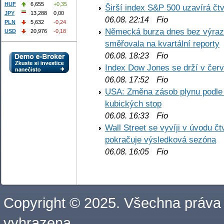
HUF
6,655
+0,35
Širší index S&P 500 uzavírá čt
JPY
13,288
0,00
Fio
06.08. 22:14
PLN
5,632
-0,24
Německá burza dnes bez výrazn
USD
20,976
-0,18
směřovala na kvartální reporty
Fio
06.08. 18:23
Index Dow Jones se drží v čer
Fio
06.08. 17:52
USA: Změna zásob plynu podle E
kubických stop
Fio
06.08. 16:33
Wall Street se vyvíji v úvodu 
pokračuje výsledková sezóna
Fio
06.08. 16:05
Copyright © 2025. Všechna práva
vyhrazena.