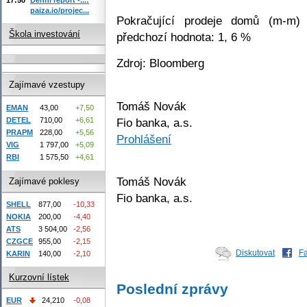
paiza.io/projec...
Pokračující prodeje domů (m-m) 
Škola investování
předchozí hodnota: 1, 6 %
Zdroj: Bloomberg
Zajímavé vzestupy
Tomáš Novák
EMAN
43,00
+7,50
Fio banka, a.s.
DETEL
710,00
+6,61
PRAPM
228,00
+5,56
Prohlášení
VIG
1 797,00
+5,09
RBI
1 575,50
+4,61
Tomáš Novák
Zajímavé poklesy
Fio banka, a.s.
SHELL
877,00
-10,33
NOKIA
200,00
-4,40
ATS
3 504,00
-2,56
CZGCE
955,00
-2,15
Diskutovat
F
KARIN
140,00
-2,10
Kurzovní lístek
Poslední zprávy
EUR
24,210
-0,08