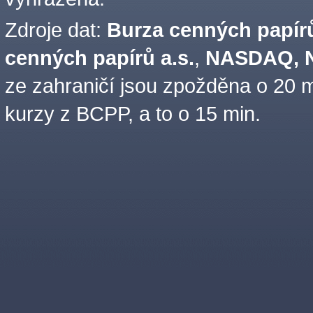
Zdroje dat:
Burza cenných papírů
cenných papírů a.s.
,
NASDAQ, N
ze zahraničí jsou zpožděna o 20 m
kurzy z BCPP, a to o 15 min.