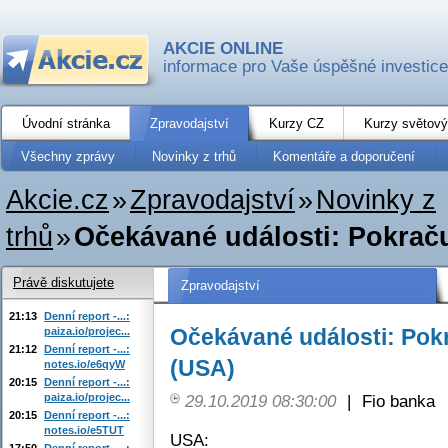
AKCIE ONLINE
informace pro Vaše úspěšné investice
Úvodní stránka
Zpravodajství
Kurzy CZ
Kurzy světový
Všechny zprávy
Novinky z trhů
Komentáře a doporučení
Akcie.cz
»
Zpravodajství
»
Novinky z
trhů
»
Očekávané události: Pokrač
Právě diskutujete
Zpravodajství
21:13
Denní report -...:
Očekávané události: Pok
paiza.io/projec...
21:12
Denní report -...:
(USA)
notes.io/e6qyW
20:15
Denní report -...:
paiza.io/projec...
29.10.2019 08:30:00
|
Fio banka
20:15
Denní report -...:
notes.io/e5TUT
USA:
17:50
Denní report -...: