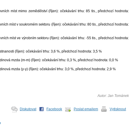
ních míst mimo zemědělství (říjen): očekávání trhu: 85 tis., předchozí hodnota:
ích míst v soukromém sektoru (říjen): očekávání trhu: 80 tis., předchozí hodnota:
ích míst ve výrobním sektoru (říjen): očekávání trhu: -55 tis., předchozí hodnota:
nanosti (říjen): očekávání trhu: 3,6 %, předchozí hodnota: 3,5 %
inová mzda (m-m) (říjen): očekávání trhu: 0,3 %, předchozí hodnota: 0,0 %
nová mzda (y-y) (říjen): očekávání trhu: 3,0 %, předchozí hodnota: 2,9 %
Autor: Jan Tománek
Diskutovat
Facebook
Poslat emailem
Vytisknout
y