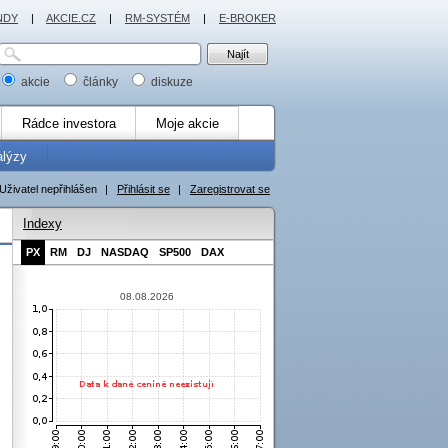
NDY
|
AKCIE.CZ
|
RM-SYSTÉM
|
E-BROKER
akcie
články
diskuze
Rádce investora
Moje akcie
alýzy
Uživatel nepřihlášen
|
Přihlásit se
|
Zaregistrovat se
Indexy
PX
RM
DJ
NASDAQ
SP500
DAX
08.08.2026