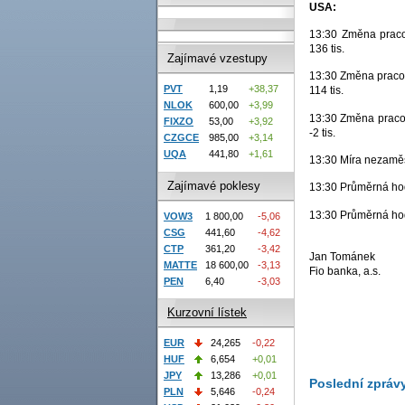
USA:
13:30 Změna pracov
136 tis.
Zajímavé vzestupy
13:30 Změna pracovn
PVT
1,19
+38,37
114 tis.
NLOK
600,00
+3,99
13:30 Změna pracovn
FIXZO
53,00
+3,92
-2 tis.
CZGCE
985,00
+3,14
UQA
441,80
+1,61
13:30 Míra nezaměst
Zajímavé poklesy
13:30 Průměrná hod
13:30 Průměrná hodi
VOW3
1 800,00
-5,06
CSG
441,60
-4,62
CTP
361,20
-3,42
Jan Tománek
MATTE
18 600,00
-3,13
Fio banka, a.s.
PEN
6,40
-3,03
Kurzovní lístek
EUR
24,265
-0,22
HUF
6,654
+0,01
JPY
13,286
+0,01
Poslední zpráv
PLN
5,646
-0,24