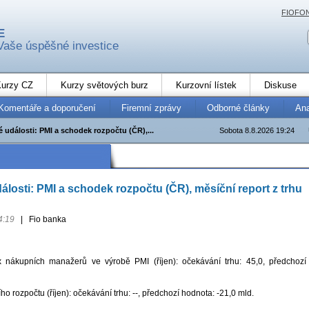
FIOFO
E
Vaše úspěšné investice
urzy CZ
Kurzy světových burz
Kurzovní lístek
Diskuse
Komentáře a doporučení
Firemní zprávy
Odborné články
An
 události: PMI a schodek rozpočtu (ČR),...
Sobota 8.8.2026 19:24
losti: PMI a schodek rozpočtu (ČR), měsíční report z trhu
4:19
|
Fio banka
nákupních manažerů ve výrobě PMI (říjen): očekávání trhu: 45,0, předchozí
ho rozpočtu (říjen): očekávání trhu: --, předchozí hodnota: -21,0 mld.