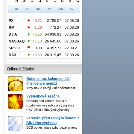
1d
5d
1m
3m
6m
1y
PX
-0,71
2 785,07
07.08.26
RM
-1,20
772,27
07.08.26
DJIA
+0,28
54 036,93
07.08.26
NASDAQ
+1,13
26 645,60
07.08.26
SP500
0,00
4 357,73
22.09.21
DAX
+0,69
26 319,45
07.08.26
Odborné články
Optimismus kolem umělé
inteligence nemizí
Trhy navíc chtějí vidět návratnost
Výsledková sezóna
Nasdaq pod tlakem, luxus s
rozdílnými výsledky a vývoj akcií
CSG před klíčovými výsledky
Varování před ropným šokem z
Blízkého východu
ECB ponechala sazby beze změny