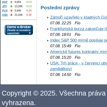
HUF
6,654
+0,01
Poslední zprávy
JPY
13,286
+0,01
PLN
5,646
-0,24
USD
21,039
-0,30
Zámoří uzavřelo v kladných č
Fio
07.08. 22:25
Frankfurtská burza zakončuje 
Fio
07.08. 18:01
Index S&P 500 mírně posiluje p
Fio
07.08. 15:49
Americké futures kontrakty mírn
Fio
07.08. 15:20
USA: Trh práce - v červenci ub
zemědělství
Fio
07.08. 14:50
Copyright © 2025. Všechna práva
vyhrazena.