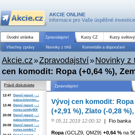
AKCIE ONLINE
informace pro Vaše úspěšné investice
Úvodní stránka
Zpravodajství
Kurzy CZ
Kurzy světový
Všechny zprávy
Novinky z trhů
Komentáře a doporučení
Akcie.cz
»
Zpravodajství
»
Novinky z 
cen komodit: Ropa (+0,64 %), Zemn
Právě diskutujete
Zpravodajství
12:47
Denní report -...:
Vývoj cen komodit: Ropa 
paiza.io/projec...
12:46
Denní report -...:
(+2,91 %), Zlato (-0,28 %)
notes.io/e6yWX
20:09
Denní report -...:
paiza.io/projec...
05.11.2019 12:00:32
|
Fio banka
20:09
Denní report -...:
notes.io/e6rL7
Ropa
(GCLZ9, QMZ9)
+0,64 %
na 56
21:13
Denní report -...: