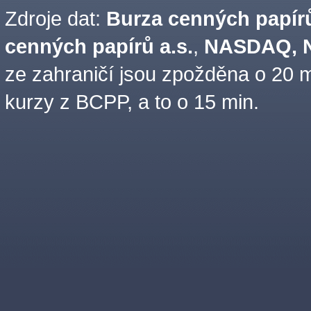
Zdroje dat:
Burza cenných papírů
cenných papírů a.s.
,
NASDAQ, N
ze zahraničí jsou zpožděna o 20 m
kurzy z BCPP, a to o 15 min.