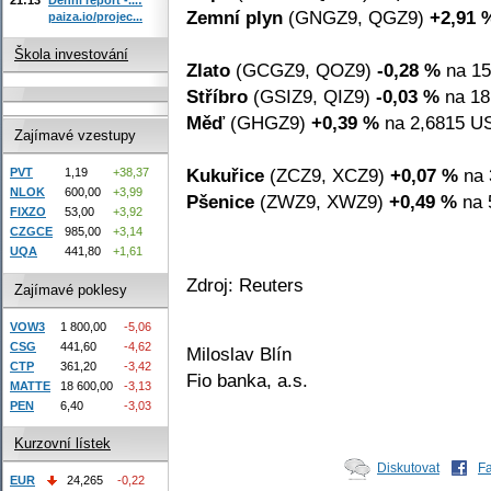
Zemní plyn
(GNGZ9, QGZ9)
+2,91 
paiza.io/projec...
Škola investování
Zlato
(GCGZ9, QOZ9)
-0,28 %
na 15
Stříbro
(GSIZ9, QIZ9)
-0,03 %
na 18
Měď
(GHGZ9)
+0,39 %
na 2,6815 US
Zajímavé vzestupy
Kukuřice
(ZCZ9, XCZ9)
+0,07 %
na 
PVT
1,19
+38,37
NLOK
600,00
+3,99
Pšenice
(ZWZ9, XWZ9)
+0,49 %
na 
FIXZO
53,00
+3,92
CZGCE
985,00
+3,14
UQA
441,80
+1,61
Zdroj: Reuters
Zajímavé poklesy
VOW3
1 800,00
-5,06
CSG
441,60
-4,62
Miloslav Blín
CTP
361,20
-3,42
Fio banka, a.s.
MATTE
18 600,00
-3,13
PEN
6,40
-3,03
Kurzovní lístek
Diskutovat
F
EUR
24,265
-0,22