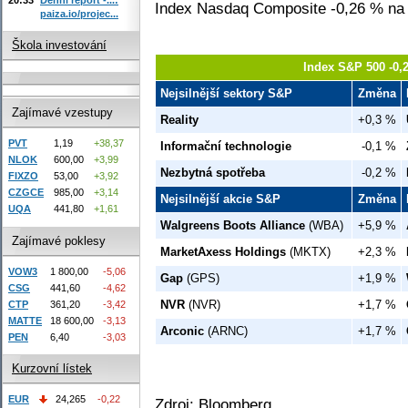
Index Nasdaq Composite -0,26 % na 
paiza.io/projec...
Škola investování
Index S&P 500 -0,
Nejsilnější sektory S&P
Změna
Zajímavé vzestupy
Reality
+0,3 %
PVT
1,19
+38,37
Informační technologie
-0,1 %
NLOK
600,00
+3,99
Nezbytná spotřeba
-0,2 %
FIXZO
53,00
+3,92
CZGCE
985,00
+3,14
Nejsilnější akcie S&P
Změna
UQA
441,80
+1,61
Walgreens Boots Alliance
(WBA)
+5,9 %
Zajímavé poklesy
MarketAxess Holdings
(MKTX)
+2,3 %
VOW3
1 800,00
-5,06
Gap
(GPS)
+1,9 %
CSG
441,60
-4,62
NVR
(NVR)
+1,7 %
CTP
361,20
-3,42
MATTE
18 600,00
-3,13
Arconic
(ARNC)
+1,7 %
PEN
6,40
-3,03
Kurzovní lístek
EUR
24,265
-0,22
Zdroj: Bloomberg