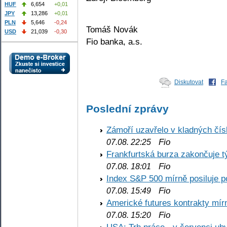
HUF
6,654
+0,01
JPY
13,286
+0,01
PLN
5,646
-0,24
Tomáš Novák
USD
21,039
-0,30
Fio banka, a.s.
Diskutovat
F
Poslední zprávy
Zámoří uzavřelo v kladných č
Fio
07.08. 22:25
Frankfurtská burza zakončuje 
Fio
07.08. 18:01
Index S&P 500 mírně posiluje p
Fio
07.08. 15:49
Americké futures kontrakty mírn
Fio
07.08. 15:20
USA: Trh práce - v červenci ub