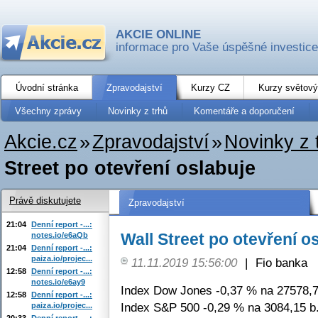
AKCIE ONLINE
informace pro Vaše úspěšné investice
Úvodní stránka
Zpravodajství
Kurzy CZ
Kurzy světový
Všechny zprávy
Novinky z trhů
Komentáře a doporučení
Akcie.cz
»
Zpravodajství
»
Novinky z 
Street po otevření oslabuje
Právě diskutujete
Zpravodajství
21:04
Denní report -...:
Wall Street po otevření o
notes.io/e6aQb
21:04
Denní report -...:
paiza.io/projec...
11.11.2019 15:56:00
|
Fio banka
12:58
Denní report -...:
notes.io/e6ay9
Index Dow Jones -0,37 % na 27578,7
12:58
Denní report -...:
Index S&P 500 -0,29 % na 3084,15 b
paiza.io/projec...
20:33
Denní report -...: