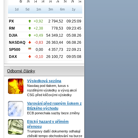
1d
5d
1m
3m
6m
1y
PX
+0,92
2 794,52
09:25:09
RM
+2,38
778,53
09:23:45
DJIA
+0,49
54 349,12
05.08.26
NASDAQ
-0,83
26 363,44
06.08.26
SP500
0,00
4 357,73
22.09.21
DAX
-0,10
26 100,72
09:05:08
Odborné články
Výsledková sezóna
Nasdaq pod tlakem, luxus s
rozdílnými výsledky a vývoj akcií
CSG před klíčovými výsledky
Varování před ropným šokem z
Blízkého východu
ECB ponechala sazby beze změny
Etický hazard v přímém
přenosu
Trumpovy další dokumenty odhalují
zběsilé tempo obchodování na burze