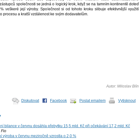
zástupců společnosti se jedná o logický krok, když se na tamním kontinentě doteď
 veškeré její výroby. Společnost si od tohoto kroku slibuje efektivnější využití
 procesu a kratší vzdálenost ke svým dodavatelům.
Autor: Miloslav Blín
Diskutovat
Facebook
Poslat emailem
Vytisknout
y
í bilance v červnu dosáhla přebytku 15,5 mld. Kč při očekávání 17,2 mld. Kč
Fio
í výroba v červnu meziročně vzrostla o 2,0 %