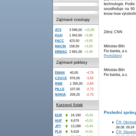
technologie. Podle 
soustřeďuje na 90 %
know-how výrobního
Zajímavé vzestupy
ATS
3 596,00
+15,85
Zdroj: CNN
KGH
1 942,60
+3,98
FACC
423,50
+3,93
Miloslav Blín
MACIN
158,50
+3,59
Fio banka, a.s.
ERBAG
2 891,00
+2,48
Prohlášení
Zajímavé poklesy
Miloslav Blín
EMAN
40,00
-4,76
Fio banka, a.s.
CZGCE
976,00
-3,56
RWE
1 355,00
-2,84
PILLE
107,00
-2,73
NOKIA
209,20
-2,70
Kurzovní lístek
Poslední zpráv
EUR
24,190
+0,04
HUF
6,679
+0,01
ČR: Obchodn
JPY
13,288
+0,44
06.08. 09:24
PLN
5,618
+0,01
ČR: Stavebn