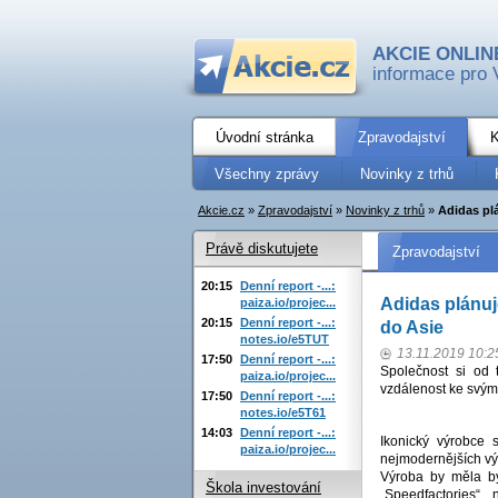
AKCIE ONLIN
informace pro 
Úvodní stránka
Zpravodajství
K
Všechny zprávy
Novinky z trhů
Akcie.cz
»
Zpravodajství
»
Novinky z trhů
»
Adidas plá
Právě diskutujete
Zpravodajství
20:15
Denní report -...:
Adidas plánuj
paiza.io/projec...
20:15
Denní report -...:
do Asie
notes.io/e5TUT
13.11.2019 10:2
17:50
Denní report -...:
Společnost si od t
paiza.io/projec...
vzdálenost ke svý
17:50
Denní report -...:
notes.io/e5T61
14:03
Denní report -...:
Ikonický výrobce 
paiza.io/projec...
nejmodernějších vý
Výroba by měla bý
Škola investování
„Speedfactories“,