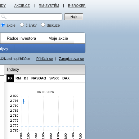
NDY
|
AKCIE.CZ
|
RM-SYSTÉM
|
E-BROKER
akcie
články
diskuze
Rádce investora
Moje akcie
alýzy
Uživatel nepřihlášen
|
Přihlásit se
|
Zaregistrovat se
Indexy
PX
RM
DJ
NASDAQ
SP500
DAX
06.08.2026