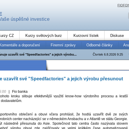
FIOFO
E
Vaše úspěšné investice
urzy CZ
Kurzy světových burz
Kurzovní lístek
Diskuse
Komentáře a doporučení
Firemní zprávy
Odborné články
An
nuje uzavřít své "Speedfactories" a jejich výrobu...
Čtvrtek 6.8.2026 9:25
e uzavřít své "Speedfactories" a jejich výrobu přesunout
5:00
|
Fio banka
ohoto kroku slibuje efektivnější využití know-how výrobního procesu a kratší
m dodavatelům.
sportovního oblečení a obuvi včera prohlásil, že hodlá uzavřít dvě ze svých
robních center nacházející se v německém Ansbachu a v Atlantě ve státu Georgie.
t následně přesunuta do Asie. Společnost tato centra často nazývala slovem
 neboť výrobu obuvi zde zajišťovaly ve velmi krátkém čase automatizované