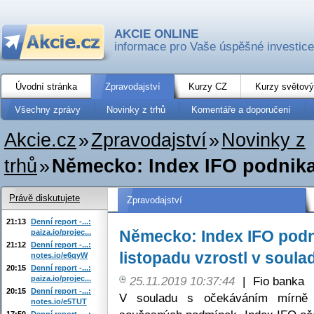
AKCIE ONLINE
informace pro Vaše úspěšné investice
Úvodní stránka
Zpravodajství
Kurzy CZ
Kurzy světový
Všechny zprávy
Novinky z trhů
Komentáře a doporučení
Akcie.cz
»
Zpravodajství
»
Novinky z
trhů
»
Německo: Index IFO podnikate
Právě diskutujete
Zpravodajství
21:13
Denní report -...:
Německo: Index IFO podn
paiza.io/projec...
21:12
Denní report -...:
listopadu vzrostl v soula
notes.io/e6qyW
20:15
Denní report -...:
paiza.io/projec...
25.11.2019 10:37:44
|
Fio banka
20:15
Denní report -...:
V souladu s očekáváním mírně 
notes.io/e5TUT
17:50
Denní report -...: