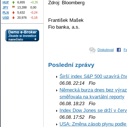
Zdroj: Bloomberg
HUF
6,655
+0,35
JPY
13,288
0,00
PLN
5,632
-0,24
USD
20,976
-0,18
František Mašek
Fio banka, a.s.
Diskutovat
F
Poslední zprávy
Širší index S&P 500 uzavírá čt
Fio
06.08. 22:14
Německá burza dnes bez výrazn
směřovala na kvartální reporty
Fio
06.08. 18:23
Index Dow Jones se drží v čer
Fio
06.08. 17:52
USA: Změna zásob plynu podle E