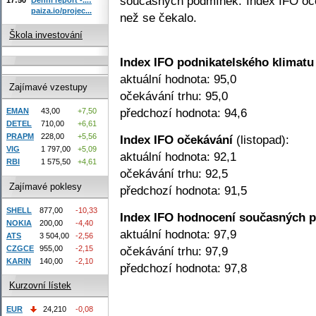
současných podmínek. Index IFO oče
paiza.io/projec...
než se čekalo.
Škola investování
Index IFO podnikatelského klimatu
aktuální hodnota: 95,0
Zajímavé vzestupy
očekávání trhu: 95,0
předchozí hodnota: 94,6
EMAN
43,00
+7,50
DETEL
710,00
+6,61
PRAPM
228,00
+5,56
Index IFO očekávání
(listopad):
VIG
1 797,00
+5,09
aktuální hodnota: 92,1
RBI
1 575,50
+4,61
očekávání trhu: 92,5
Zajímavé poklesy
předchozí hodnota: 91,5
SHELL
877,00
-10,33
Index IFO hodnocení současných 
NOKIA
200,00
-4,40
aktuální hodnota: 97,9
ATS
3 504,00
-2,56
CZGCE
955,00
-2,15
očekávání trhu: 97,9
KARIN
140,00
-2,10
předchozí hodnota: 97,8
Kurzovní lístek
EUR
24,210
-0,08