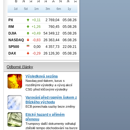
1d
5d
1m
3m
6m
1y
PX
+0,11
2 769,04
05.08.26
RM
+1,26
760,45
05.08.26
DJIA
+0,49
54 349,12
05.08.26
NASDAQ
-0,83
26 363,44
06.08.26
SP500
0,00
4 357,73
22.09.21
DAX
-0,29
26 126,30
05.08.26
Odborné články
Výsledková sezóna
Nasdaq pod tlakem, luxus s
rozdílnými výsledky a vývoj akcií
CSG před klíčovými výsledky
Varování před ropným šokem z
Blízkého východu
ECB ponechala sazby beze změny
Etický hazard v přímém
přenosu
Trumpovy další dokumenty odhalují
zběsilé tempo obchodování na burze