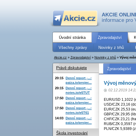
AKCIE ONLIN
informace pro 
Úvodní stránka
Zpravodajství
K
Všechny zprávy
Novinky z trhů
Akcie.cz
»
Zpravodajství
»
Novinky z trhů
»
Vývoj měn
Právě diskutujete
Zpravodajství
20:15
Denní report -...:
Vývoj měnový
paiza.io/projec...
20:15
Denní report -...:
02.12.2019 14:2
notes.io/e5TUT
17:50
Denní report -...:
EUR/USD 1,1022 (eu
paiza.io/projec...
USD/CZK 23,16 (dol
17:50
Denní report -...:
EUR/CZK 25,53 (eu
notes.io/e5T61
GBP/CZK 29,95 (lib
14:03
Denní report -...:
CHF/CZK 23,21 (fra
paiza.io/projec...
RUB/CZK 0,3597 (ru
PLN/CZK 5,9389 (zl
Škola investování