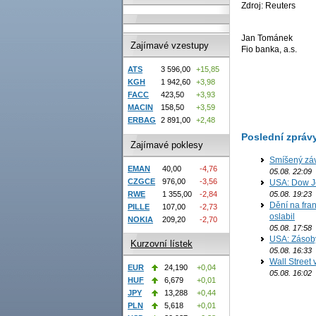
Zdroj: Reuters
Jan Tománek
Zajímavé vzestupy
Fio banka, a.s.
ATS
3 596,00
+15,85
KGH
1 942,60
+3,98
FACC
423,50
+3,93
MACIN
158,50
+3,59
ERBAG
2 891,00
+2,48
Poslední zpráv
Zajímavé poklesy
Smíšený záv
EMAN
40,00
-4,76
05.08. 22:09
CZGCE
976,00
-3,56
USA: Dow J
05.08. 19:23
RWE
1 355,00
-2,84
Dění na fran
PILLE
107,00
-2,73
oslabil
NOKIA
209,20
-2,70
05.08. 17:58
USA: Zásoby 
Kurzovní lístek
05.08. 16:33
Wall Street
EUR
24,190
+0,04
05.08. 16:02
HUF
6,679
+0,01
JPY
13,288
+0,44
PLN
5,618
+0,01