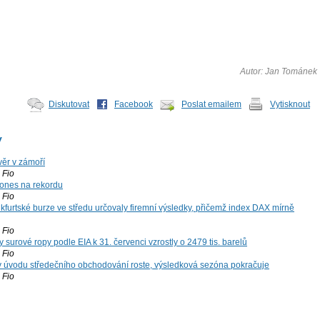
Autor: Jan Tománek
Diskutovat
Facebook
Poslat emailem
Vytisknout
y
ěr v zámoří
Fio
ones na rekordu
Fio
kfurtské burze ve středu určovaly firemní výsledky, přičemž index DAX mírně
Fio
surové ropy podle EIA k 31. červenci vzrostly o 2479 tis. barelů
Fio
 v úvodu středečního obchodování roste, výsledková sezóna pokračuje
Fio