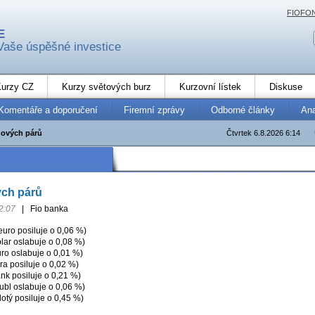
FIOFO
E
Vaše úspěšné investice
urzy CZ
Kurzy světových burz
Kurzovní lístek
Diskuse
Komentáře a doporučení
Firemní zprávy
Odborné články
An
ových párů
Čtvrtek 6.8.2026 6:14
ch párů
2:07
|
Fio banka
ro posiluje o 0,06 %)
ar oslabuje o 0,08 %)
ro oslabuje o 0,01 %)
ra posiluje o 0,02 %)
nk posiluje o 0,21 %)
bl oslabuje o 0,06 %)
otý posiluje o 0,45 %)