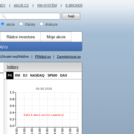
NDY
|
AKCIE.CZ
|
RM-SYSTÉM
|
E-BROKER
akcie
články
diskuze
Rádce investora
Moje akcie
alýzy
Uživatel nepřihlášen
|
Přihlásit se
|
Zaregistrovat se
Indexy
PX
RM
DJ
NASDAQ
SP500
DAX
06.08.2026