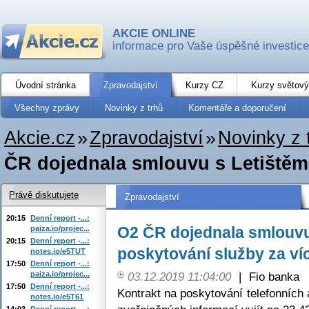
AKCIE ONLINE
informace pro Vaše úspěšné investice
Úvodní stránka
Zpravodajství
Kurzy CZ
Kurzy světový
Všechny zprávy
Novinky z trhů
Komentáře a doporučení
Akcie.cz
»
Zpravodajství
»
Novinky z 
ČR dojednala smlouvu s Letištěm 
Právě diskutujete
Zpravodajství
20:15
Denní report -...:
O2 ČR dojednala smlouvu
paiza.io/projec...
20:15
Denní report -...:
poskytování služby za víc
notes.io/e5TUT
17:50
Denní report -...:
paiza.io/projec...
03.12.2019 11:04:00
|
Fio banka
17:50
Denní report -...:
Kontrakt na poskytování telefonních
notes.io/e5T61
14:03
Denní report -...: