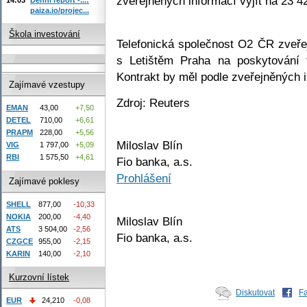
zveřejněných informací vyjít na 23 
paiza.io/projec...
Škola investování
Telefonická společnost O2 ČR zveřej
s Letištěm Praha na poskytování t
Kontrakt by měl podle zveřejněných 
Zajímavé vzestupy
Zdroj: Reuters
EMAN
43,00
+7,50
DETEL
710,00
+6,61
PRAPM
228,00
+5,56
Miloslav Blín
VIG
1 797,00
+5,09
RBI
1 575,50
+4,61
Fio banka, a.s.
Prohlášení
Zajímavé poklesy
SHELL
877,00
-10,33
NOKIA
200,00
-4,40
Miloslav Blín
ATS
3 504,00
-2,56
Fio banka, a.s.
CZGCE
955,00
-2,15
KARIN
140,00
-2,10
Kurzovní lístek
Diskutovat
F
EUR
24,210
-0,08