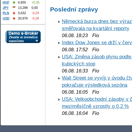
HUF
6,655
+0,35
Poslední zprávy
JPY
13,288
0,00
PLN
5,632
-0,24
USD
20,976
-0,18
Německá burza dnes bez výrazn
směřovala na kvartální reporty
Fio
06.08. 18:23
Index Dow Jones se drží v čer
Fio
06.08. 17:52
USA: Změna zásob plynu podle E
kubických stop
Fio
06.08. 16:33
Wall Street se vyvíji v úvodu 
pokračuje výsledková sezóna
Fio
06.08. 16:05
USA: Velkoobchodní zásoby v č
meziměsíčně vzrostly o 0,2 %
Fio
06.08. 16:04