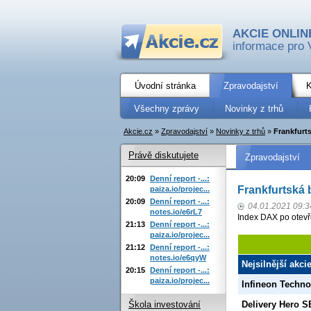
AKCIE ONLIN
informace pro 
Úvodní stránka
Zpravodajství
K
Všechny zprávy
Novinky z trhů
Akcie.cz
»
Zpravodajství
»
Novinky z trhů
»
Frankfurts
Právě diskutujete
Zpravodajství
20:09
Denní report -...:
Frankfurtská 
paiza.io/projec...
20:09
Denní report -...:
04.01.2021 09:3
notes.io/e6rL7
Index DAX po otevř
21:13
Denní report -...:
paiza.io/projec...
21:12
Denní report -...:
notes.io/e6qyW
Nejsilnější akci
20:15
Denní report -...:
paiza.io/projec...
Infineon Techno
Škola investování
Delivery Hero S