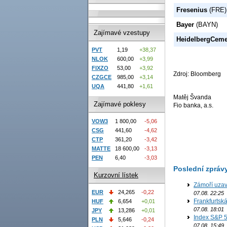
Fresenius
(FRE)
Bayer
(BAYN)
Zajímavé vzestupy
HeidelbergCeme
PVT
1,19
+38,37
NLOK
600,00
+3,99
FIXZO
53,00
+3,92
Zdroj: Bloomberg
CZGCE
985,00
+3,14
UQA
441,80
+1,61
Matěj Švanda
Zajímavé poklesy
Fio banka, a.s.
VOW3
1 800,00
-5,06
CSG
441,60
-4,62
CTP
361,20
-3,42
MATTE
18 600,00
-3,13
PEN
6,40
-3,03
Poslední zpráv
Kurzovní lístek
Zámoří uzav
EUR
24,265
-0,22
07.08. 22:25
Frankfurtsk
HUF
6,654
+0,01
07.08. 18:01
JPY
13,286
+0,01
Index S&P 5
PLN
5,646
-0,24
07.08. 15:49