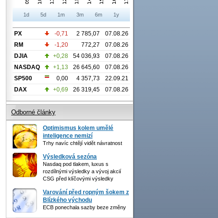
1d
5d
1m
3m
6m
1y
PX
-0,71
2 785,07
07.08.26
RM
-1,20
772,27
07.08.26
DJIA
+0,28
54 036,93
07.08.26
NASDAQ
+1,13
26 645,60
07.08.26
SP500
0,00
4 357,73
22.09.21
DAX
+0,69
26 319,45
07.08.26
Odborné články
Optimismus kolem umělé
inteligence nemizí
Trhy navíc chtějí vidět návratnost
Výsledková sezóna
Nasdaq pod tlakem, luxus s
rozdílnými výsledky a vývoj akcií
CSG před klíčovými výsledky
Varování před ropným šokem z
Blízkého východu
ECB ponechala sazby beze změny