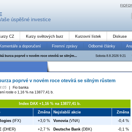
FIOFO
E
Vaše úspěšné investice
urzy CZ
Kurzy světových burz
Kurzovní lístek
Diskuse
Komentáře a doporučení
Firemní zprávy
Odborné články
An
ká burza poprvé v novém roce otevírá se silným...
Sobota 8.8.2026 9:21
burza poprvé v novém roce otevírá se silným růstem
4:05
|
Fio banka
ení roste o 1,16 % na 13877,41 b.
Index DAX +1,16 % na 13877,41 b.
e
Změna
Nejslabší akcie
Změna
logies
(IFX)
+3,0 %
Vonovia
(VNA)
-0,4 %
E
(DHER)
+2,7 %
Deutsche Bank
(DBK)
-0,1 %