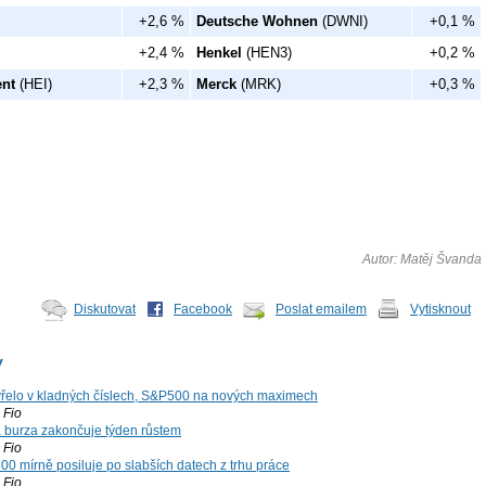
+2,6 %
Deutsche Wohnen
(DWNI)
+0,1 %
+2,4 %
Henkel
(HEN3)
+0,2 %
nt
(HEI)
+2,3 %
Merck
(MRK)
+0,3 %
Autor: Matěj Švanda
Diskutovat
Facebook
Poslat emailem
Vytisknout
y
řelo v kladných číslech, S&P500 na nových maximech
Fio
á burza zakončuje týden růstem
Fio
00 mírně posiluje po slabších datech z trhu práce
Fio