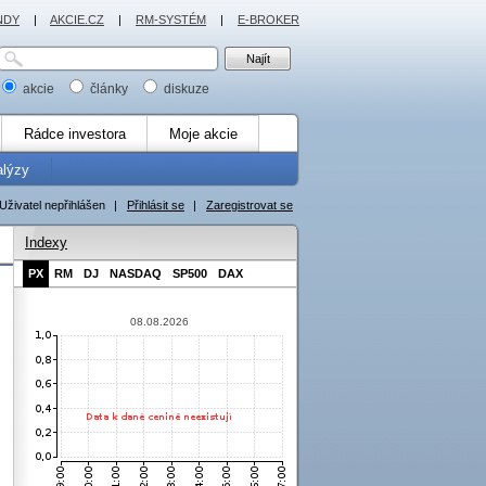
NDY
|
AKCIE.CZ
|
RM-SYSTÉM
|
E-BROKER
akcie
články
diskuze
Rádce investora
Moje akcie
alýzy
Uživatel nepřihlášen
|
Přihlásit se
|
Zaregistrovat se
Indexy
PX
RM
DJ
NASDAQ
SP500
DAX
08.08.2026