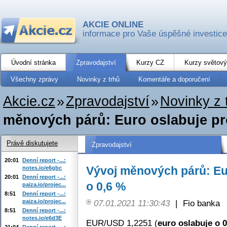
AKCIE ONLINE
informace pro Vaše úspěšné investice
Úvodní stránka
Zpravodajství
Kurzy CZ
Kurzy světový
Všechny zprávy
Novinky z trhů
Komentáře a doporučení
Akcie.cz
»
Zpravodajství
»
Novinky z 
měnových párů: Euro oslabuje pro
Právě diskutujete
Zpravodajství
20:01
Denní report -...:
Vývoj měnových párů: Eur
notes.io/e6gbc
20:01
Denní report -...:
o 0,6 %
paiza.io/projec...
8:51
Denní report -...:
paiza.io/projec...
07.01.2021 11:30:43
|
Fio banka
8:51
Denní report -...:
notes.io/e6d3E
EUR/USD 1,2251 (
euro oslabuje o 
21:04
Denní report -...: