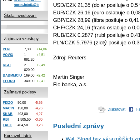
USD/CZK 21,35 (dolar posiluje o 0,5
notes.io/e6aQb
EUR/CZK 26,16 (euro oslabuje o 0,0
Škola investování
GBP/CZK 28,99 (libra posiluje o 0,41
CHF/CZK 24,16 (frank oslabuje o 0,
RUB/CZK 0,2877 (rubl posiluje o 0,4
Zajímavé vzestupy
PLN/CZK 5,7976 (zlotý posiluje o 0,
PEN
7,30
+14,06
VOW3
1
+4,51
Zdroj: Reuters
881,20
KGH
2
+2,49
020,00
BABMMCIU
169,00
+2,42
Martin Singer
EFORU
340,00
+2,41
Fio banka, a.s.
Zajímavé poklesy
FIXZO
50,00
-5,66
MACIN
150,00
-4,76
Diskutovat
F
SKAB
493,00
-4,27
RBI
1 505,50
-3,80
Poslední zprávy
FACC
404,50
-3,23
Kurzovní lístek
Wall Street bez výraznějších z