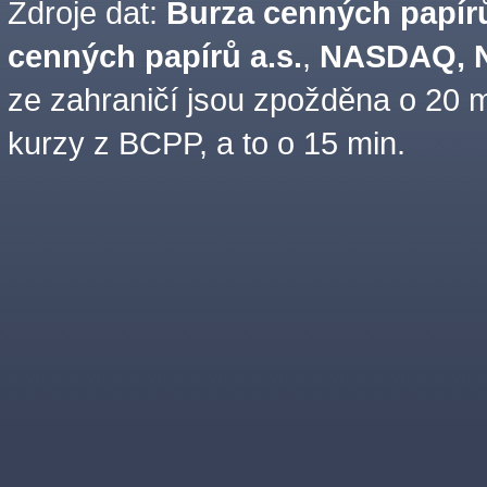
Zdroje dat:
Burza cenných papírů
cenných papírů a.s.
,
NASDAQ, N
ze zahraničí jsou zpožděna o 20 m
kurzy z BCPP, a to o 15 min.