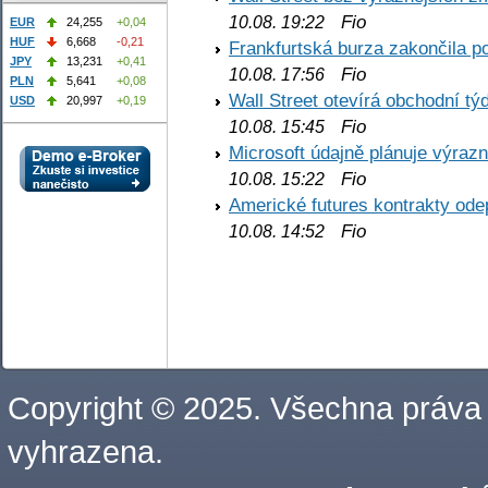
Fio
10.08. 19:22
EUR
24,255
+0,04
HUF
6,668
-0,21
Frankfurtská burza zakončila p
JPY
13,231
+0,41
Fio
10.08. 17:56
PLN
5,641
+0,08
Wall Street otevírá obchodní t
USD
20,997
+0,19
Fio
10.08. 15:45
Microsoft údajně plánuje výrazn
Fio
10.08. 15:22
Americké futures kontrakty odep
Fio
10.08. 14:52
Copyright © 2025. Všechna práva
vyhrazena.