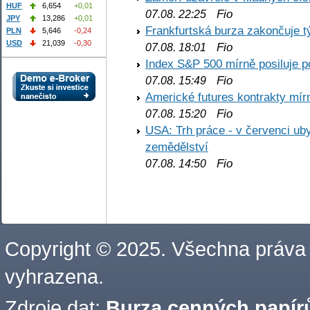
HUF
6,654
+0,01
Fio
07.08. 22:25
JPY
13,286
+0,01
Frankfurtská burza zakončuje 
PLN
5,646
-0,24
USD
21,039
-0,30
Fio
07.08. 18:01
Index S&P 500 mírně posiluje p
Fio
07.08. 15:49
Americké futures kontrakty mírn
Fio
07.08. 15:20
USA: Trh práce - v červenci ub
zemědělství
Fio
07.08. 14:50
Copyright © 2025. Všechna práva
vyhrazena.
Zdroje dat:
Burza cenných papírů