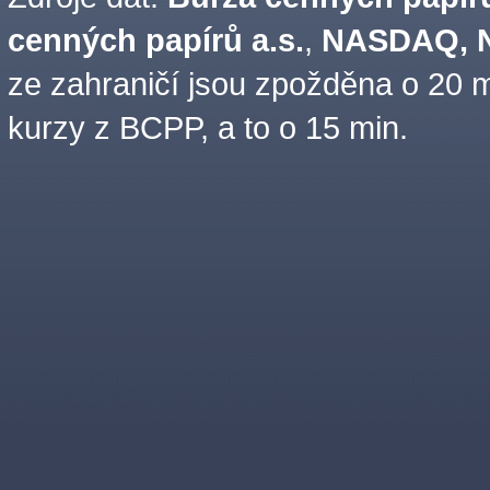
cenných papírů a.s.
,
NASDAQ, N
ze zahraničí jsou zpožděna o 20 m
kurzy z BCPP, a to o 15 min.