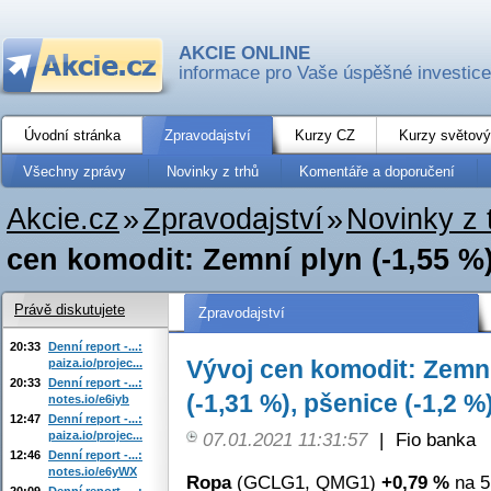
AKCIE ONLINE
informace pro Vaše úspěšné investice
Úvodní stránka
Zpravodajství
Kurzy CZ
Kurzy světový
Všechny zprávy
Novinky z trhů
Komentáře a doporučení
Akcie.cz
»
Zpravodajství
»
Novinky z 
cen komodit: Zemní plyn (-1,55 %),
Právě diskutujete
Zpravodajství
20:33
Denní report -...:
Vývoj cen komodit: Zemní 
paiza.io/projec...
20:33
Denní report -...:
(-1,31 %), pšenice (-1,2 %
notes.io/e6iyb
12:47
Denní report -...:
paiza.io/projec...
07.01.2021 11:31:57
|
Fio banka
12:46
Denní report -...:
notes.io/e6yWX
Ropa
(GCLG1, QMG1)
+0,79 %
na 5
20:09
Denní report -...: