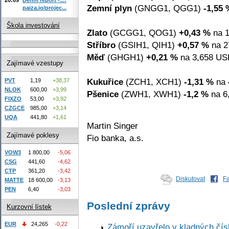
Zemní plyn
(GNGG1, QGG1)
-1,55 
paiza.io/projec...
Škola investování
Zlato
(GCGG1, QOG1)
+0,43 %
na 1
Stříbro
(GSIH1, QIH1)
+0,57 %
na 2
Měď
(GHGH1)
+0,21 %
na 3,658 USD
Zajímavé vzestupy
Kukuřice
(ZCH1, XCH1)
-1,31 %
na 
PVT
1,19
+38,37
NLOK
600,00
+3,99
Pšenice
(ZWH1, XWH1)
-1,2 %
na 6
FIXZO
53,00
+3,92
CZGCE
985,00
+3,14
UQA
441,80
+1,61
Martin Singer
Zajímavé poklesy
Fio banka, a.s.
VOW3
1 800,00
-5,06
CSG
441,60
-4,62
CTP
361,20
-3,42
Diskutovat
F
MATTE
18 600,00
-3,13
PEN
6,40
-3,03
Poslední zprávy
Kurzovní lístek
EUR
24,265
-0,22
Zámoří uzavřelo v kladných č