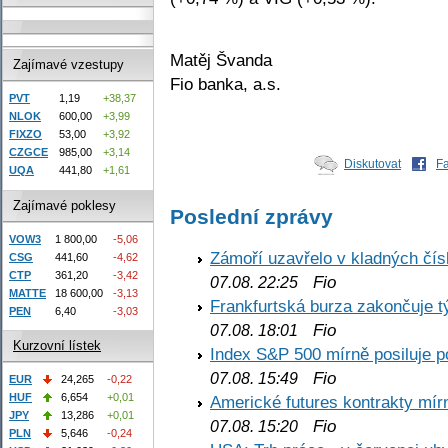
Matěj Švanda
Zajímavé vzestupy
Fio banka, a.s.
PVT
1,19
+38,37
NLOK
600,00
+3,99
FIXZO
53,00
+3,92
CZGCE
985,00
+3,14
Diskutovat
F
UQA
441,80
+1,61
Zajímavé poklesy
Poslední zprávy
VOW3
1 800,00
-5,06
Zámoří uzavřelo v kladných č
CSG
441,60
-4,62
CTP
361,20
-3,42
Fio
07.08. 22:25
MATTE
18 600,00
-3,13
Frankfurtská burza zakončuje 
PEN
6,40
-3,03
Fio
07.08. 18:01
Kurzovní lístek
Index S&P 500 mírně posiluje p
Fio
07.08. 15:49
EUR
24,265
-0,22
HUF
6,654
+0,01
Americké futures kontrakty mírn
JPY
13,286
+0,01
Fio
07.08. 15:20
PLN
5,646
-0,24