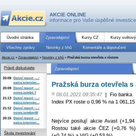
AKCIE ONLINE
informace pro Vaše úspěšné investice
Úvodní stránka
Zpravodajství
Kurzy CZ
Kurzy světový
Všechny zprávy
Novinky z trhů
Komentáře a doporučení
Akcie.cz
»
Zpravodajství
»
Novinky z trhů
»
Pražská burza otevřela s růstem
Právě diskutujete
Zpravodajství
20:09
Denní report -...:
Pražská burza otevřela s
paiza.io/projec...
20:09
Denní report -...:
notes.io/e6rL7
08.01.2021 09:35:47
|
Fio banka
21:13
Denní report -...:
Index PX roste o 0,96 % na 1 061,15 
paiza.io/projec...
21:12
Denní report -...:
notes.io/e6qyW
20:15
Denní report -...:
Nejvíce posilují akcie Avast (+1,9
paiza.io/projec...
Rostou také akcie ČEZ (+0,76 %)
Škola investování
(+0,74 %) a VIG (+0,53 %).