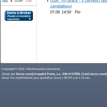
USA: Trh práce - v červenci ub
USD
21,039
-0,30
zemědělství
Fio
07.08. 14:50
Copyright © 2025. Všechna práva vyhrazena.
Zdroje dat:
Burza cenných papírů Praha, a.s.
,
RM-SYSTÉM, česká burza cennýc
minut. Pro nepřihlášené jsou zpožděny i kurzy z BCPP, a to o 15 min.