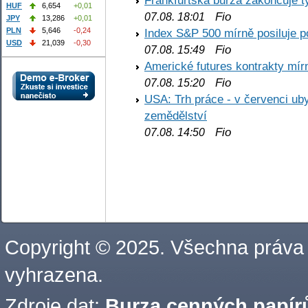
Frankfurtská burza zakončuje 
HUF
6,654
+0,01
Fio
07.08. 18:01
JPY
13,286
+0,01
PLN
5,646
-0,24
Index S&P 500 mírně posiluje p
USD
21,039
-0,30
Fio
07.08. 15:49
Americké futures kontrakty mírn
Fio
07.08. 15:20
USA: Trh práce - v červenci ub
zemědělství
Fio
07.08. 14:50
Copyright © 2025. Všechna práva
vyhrazena.
Zdroje dat:
Burza cenných papírů