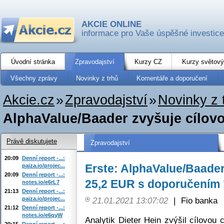
AKCIE ONLINE
informace pro Vaše úspěšné investice
Úvodní stránka
Zpravodajství
Kurzy CZ
Kurzy světový
Všechny zprávy
Novinky z trhů
Komentáře a doporučení
Akcie.cz
»
Zpravodajství
»
Novinky z 
AlphaValue/Baader zvyšuje cílovo
Právě diskutujete
Zpravodajství
20:09
Denní report -...:
Erste: AlphaValue/Baader
paiza.io/projec...
20:09
Denní report -...:
25,2 EUR s doporučením 
notes.io/e6rL7
21:13
Denní report -...:
paiza.io/projec...
21.01.2021 13:07:02
|
Fio banka
21:12
Denní report -...:
notes.io/e6qyW
Analytik Dieter Hein zvýšil cílovou 
20:15
Denní report -...: