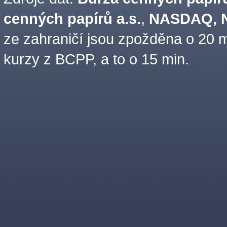
cenných papírů a.s.
,
NASDAQ, N
ze zahraničí jsou zpožděna o 20 m
kurzy z BCPP, a to o 15 min.