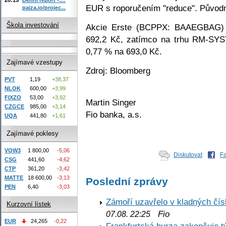
EUR s roporučením "reduce". Původn
paiza.io/projec...
Škola investování
Akcie Erste (BCPPX: BAAEGBAG) v
692,2 Kč, zatímco na trhu RM-SYS
0,77 % na 693,0 Kč.
Zajímavé vzestupy
Zdroj: Bloomberg
PVT
1,19
+38,37
NLOK
600,00
+3,99
FIXZO
53,00
+3,92
Martin Singer
CZGCE
985,00
+3,14
Fio banka, a.s.
UQA
441,80
+1,61
Zajímavé poklesy
VOW3
1 800,00
-5,06
Diskutovat
F
CSG
441,60
-4,62
CTP
361,20
-3,42
MATTE
18 600,00
-3,13
Poslední zprávy
PEN
6,40
-3,03
Zámoří uzavřelo v kladných č
Kurzovní lístek
Fio
07.08. 22:25
EUR
24,265
-0,22