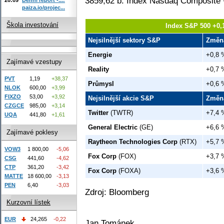
3859,62 b. Index Nasdaq Composite 
paiza.io/projec...
Škola investování
Index S&P 500 +0,
Nejsilnější sektory S&P
Změn
Energie
+0,8 
Zajímavé vzestupy
Reality
+0,7 
PVT
1,19
+38,37
Průmysl
+0,6 
NLOK
600,00
+3,99
FIXZO
53,00
+3,92
Nejsilnější akcie S&P
Změn
CZGCE
985,00
+3,14
Twitter
(TWTR)
+7,4 
UQA
441,80
+1,61
General Electric
(GE)
+6,6 
Zajímavé poklesy
Raytheon Technologies Corp
(RTX)
+5,7 
VOW3
1 800,00
-5,06
Fox Corp
(FOX)
+3,7 
CSG
441,60
-4,62
CTP
361,20
-3,42
Fox Corp
(FOXA)
+3,6 
MATTE
18 600,00
-3,13
PEN
6,40
-3,03
Zdroj: Bloomberg
Kurzovní lístek
EUR
24,265
-0,22
Jan Tománek