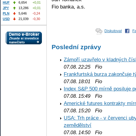
HUF
6,654
+0,01
Fio banka, a.s.
JPY
13,286
+0,01
PLN
5,646
-0,24
USD
21,039
-0,30
Diskutovat
F
Poslední zprávy
Zámoří uzavřelo v kladných č
Fio
07.08. 22:25
Frankfurtská burza zakončuje 
Fio
07.08. 18:01
Index S&P 500 mírně posiluje p
Fio
07.08. 15:49
Americké futures kontrakty mírn
Fio
07.08. 15:20
USA: Trh práce - v červenci ub
zemědělství
Fio
07.08. 14:50