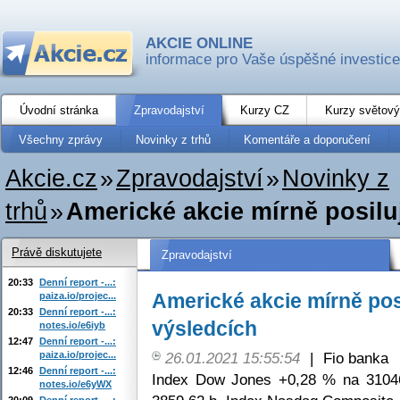
AKCIE ONLINE
informace pro Vaše úspěšné investice
Úvodní stránka
Zpravodajství
Kurzy CZ
Kurzy světový
Všechny zprávy
Novinky z trhů
Komentáře a doporučení
Akcie.cz
»
Zpravodajství
»
Novinky z
trhů
»
Americké akcie mírně posiluj
Právě diskutujete
Zpravodajství
20:33
Denní report -...:
Americké akcie mírně posi
paiza.io/projec...
20:33
Denní report -...:
výsledcích
notes.io/e6iyb
12:47
Denní report -...:
paiza.io/projec...
26.01.2021 15:55:54
|
Fio banka
12:46
Denní report -...:
Index Dow Jones +0,28 % na 3104
notes.io/e6yWX
20:09
Denní report -...: