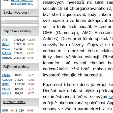
retailových investorů na silně za
paiza.io/projec...
sociálních sítích organizovaného ná
Škola investování
tzv. short squeezovat, tedy tlakem 
své pozice a ve finále dokupovat t
se jim tento útok podařil. Hlavními 
Zajímavé vzestupy
GME (Gamestop), AMC Entertain
Airlines). Dnes proti těmto spekula
ATS
3 596,00
+15,85
omezily tyto nájezdy. Objevují se
KGH
1 942,60
+3,98
FACC
423,50
+3,93
vedoucím k omezení těchto událost
MACIN
158,50
+3,59
tituly dnes většinou oslabují. Pře
ERBAG
2 891,00
+2,48
fenomén jistě ovlivní chování h
Zajímavé poklesy
nedosažitelní tržní hráči mohou d
investorů chatujících na redditu.
EMAN
40,00
-4,76
CZGCE
976,00
-3,56
Pozornost trhu se dnes již vrací 
RWE
1 355,00
-2,84
PILLE
107,00
-2,73
Dnešní makrodata se blýskla překv
NOKIA
209,20
-2,70
nezaměstnanosti. Včera se svými
kv
veřejně obchodovaná společnost Ap
Kurzovní lístek
odhady ve všech parametrech a za kv
EUR
24,210
-0,08