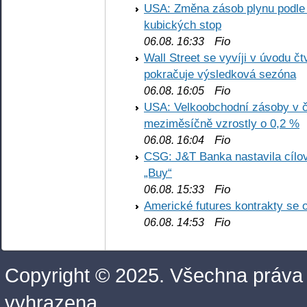
USA: Změna zásob plynu podle E
kubických stop
Fio
06.08. 16:33
Wall Street se vyvíji v úvodu 
pokračuje výsledková sezóna
Fio
06.08. 16:05
USA: Velkoobchodní zásoby v č
meziměsíčně vzrostly o 0,2 %
Fio
06.08. 16:04
CSG: J&T Banka nastavila cílo
„Buy“
Fio
06.08. 15:33
Americké futures kontrakty se 
Fio
06.08. 14:53
Copyright © 2025. Všechna práva
vyhrazena.