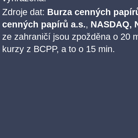
Zdroje dat:
Burza cenných papírů
cenných papírů a.s.
,
NASDAQ, N
ze zahraničí jsou zpožděna o 20 m
kurzy z BCPP, a to o 15 min.