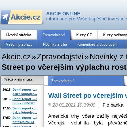
AKCIE ONLINE
informace pro Vaše úspěšné investice
Úvodní stránka
Zpravodajství
Kurzy CZ
Kurzy světový
Všechny zprávy
Novinky z trhů
Komentáře a doporučení
Akcie.cz
»
Zpravodajství
»
Novinky z 
Street po včerejším výplachu rost
Právě diskutujete
Zpravodajství
20:15
Denní report -...:
Wall Street po včerejším 
paiza.io/projec...
20:15
Denní report -...:
notes.io/e5TUT
28.01.2021 19:39:00
|
Fio banka
17:50
Denní report -...:
paiza.io/projec...
Americké trhy včera zažily největ
17:50
Denní report -...:
Včerejší volatilita byla převá
notes.io/e5T61
14:03
Denní report -...: