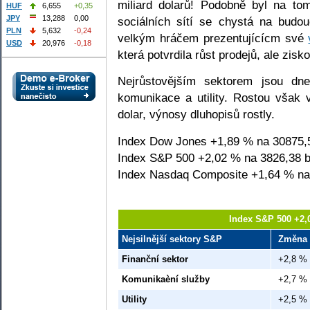
miliard dolarů! Podobně byl na t
HUF
6,655
+0,35
JPY
13,288
0,00
sociálních sítí se chystá na budo
PLN
5,632
-0,24
velkým hráčem prezentujícícm své
USD
20,976
-0,18
která potvrdila růst prodejů, ale zis
Nejrůstovějším sektorem jsou dne
komunikace a utility. Rostou však 
dolar, výnosy dluhopisů rostly.
Index Dow Jones +1,89 % na 30875,
Index S&P 500 +2,02 % na 3826,38 b
Index Nasdaq Composite +1,64 % na
Index S&P 500 +2,
Nejsilnější sektory S&P
Změna
Finanční sektor
+2,8 %
Komunikaèní služby
+2,7 %
Utility
+2,5 %