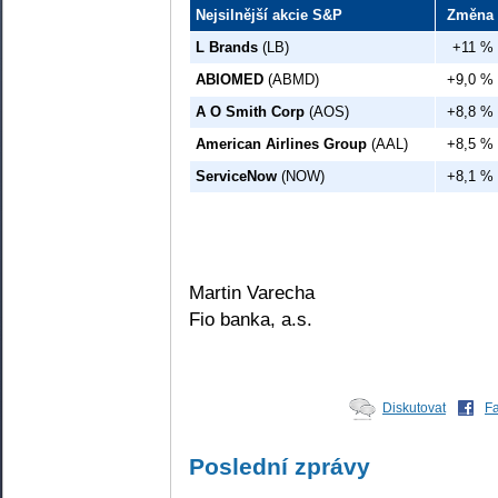
Nejsilnější akcie S&P
Změna
L Brands
(LB)
+11 %
ABIOMED
(ABMD)
+9,0 %
A O Smith Corp
(AOS)
+8,8 %
American Airlines Group
(AAL)
+8,5 %
ServiceNow
(NOW)
+8,1 %
Martin Varecha
Fio banka, a.s.
Diskutovat
F
Poslední zprávy