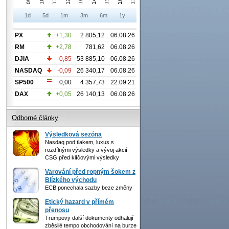
1d
5d
1m
3m
6m
1y
PX
+1,30
2 805,12
06.08.26
RM
+2,78
781,62
06.08.26
DJIA
-0,85
53 885,10
06.08.26
NASDAQ
-0,09
26 340,17
06.08.26
SP500
0,00
4 357,73
22.09.21
DAX
+0,05
26 140,13
06.08.26
Odborné články
Výsledková sezóna
Nasdaq pod tlakem, luxus s
rozdílnými výsledky a vývoj akcií
CSG před klíčovými výsledky
Varování před ropným šokem z
Blízkého východu
ECB ponechala sazby beze změny
Etický hazard v přímém
přenosu
Trumpovy další dokumenty odhalují
zběsilé tempo obchodování na burze