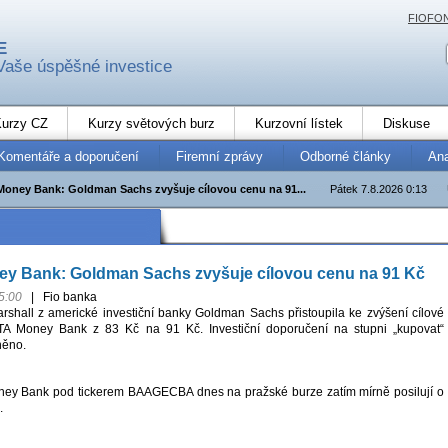
FIOFO
E
Vaše úspěšné investice
urzy CZ
Kurzy světových burz
Kurzovní lístek
Diskuse
Komentáře a doporučení
Firemní zprávy
Odborné články
An
ney Bank: Goldman Sachs zvyšuje cílovou cenu na 91...
Pátek 7.8.2026 0:13
 Bank: Goldman Sachs zvyšuje cílovou cenu na 91 Kč
5:00
|
Fio banka
rshall z americké investiční banky Goldman Sachs přistoupila ke zvýšení cílové
A Money Bank z 83 Kč na 91 Kč. Investiční doporučení na stupni „kupovat“
ěno.
y Bank pod tickerem BAAGECBA dnes na pražské burze zatím mírně posilují o
.