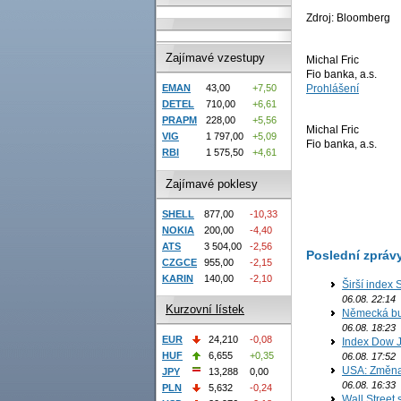
Zdroj: Bloomberg
Zajímavé vzestupy
Michal Fric
Fio banka, a.s.
Prohlášení
EMAN
43,00
+7,50
DETEL
710,00
+6,61
PRAPM
228,00
+5,56
Michal Fric
VIG
1 797,00
+5,09
Fio banka, a.s.
RBI
1 575,50
+4,61
Zajímavé poklesy
SHELL
877,00
-10,33
NOKIA
200,00
-4,40
ATS
3 504,00
-2,56
Poslední zpráv
CZGCE
955,00
-2,15
KARIN
140,00
-2,10
Širší index 
06.08. 22:14
Kurzovní lístek
Německá bur
06.08. 18:23
EUR
24,210
-0,08
Index Dow J
HUF
6,655
+0,35
06.08. 17:52
USA: Změna 
JPY
13,288
0,00
06.08. 16:33
PLN
5,632
-0,24
Wall Street