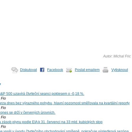
Autor: Michal Fric
Diskutovat
Facebook
Poslat emailem
Vytisknout
y
S&P 500 uzavírá čtvrteční seanci poklesem o -0,18 %.
Fio
za dnes bez výrazného pohybu, hlavní pozornost směřovala na kvartální reporty
Fio
ones se drží v červených úrovních.
Fio
zásob plynu podle EIA k 31. červenci na 33 mld. kubických stop
Fio
 se vyvíji v úvodu čtvrtečního obchodování smíšeně, pokračuje výsledková sezóna