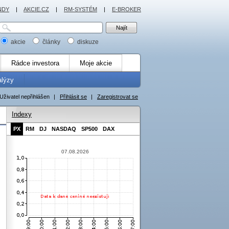
NDY
|
AKCIE.CZ
|
RM-SYSTÉM
|
E-BROKER
akcie
články
diskuze
Rádce investora
Moje akcie
alýzy
Uživatel nepřihlášen
|
Přihlásit se
|
Zaregistrovat se
Indexy
PX
RM
DJ
NASDAQ
SP500
DAX
07.08.2026