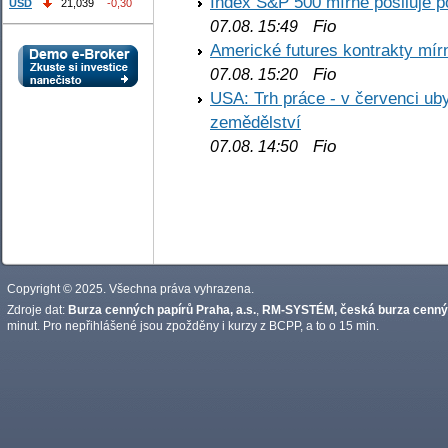
Index S&P 500 mírně posiluje p
USD
21,039
-0,30
Fio
07.08. 15:49
Americké futures kontrakty mírn
Fio
07.08. 15:20
USA: Trh práce - v červenci ub
zemědělství
Fio
07.08. 14:50
Copyright © 2025. Všechna práva vyhrazena.
Zdroje dat:
Burza cenných papírů Praha, a.s.
,
RM-SYSTÉM, česká burza cennýc
minut. Pro nepřihlášené jsou zpožděny i kurzy z BCPP, a to o 15 min.