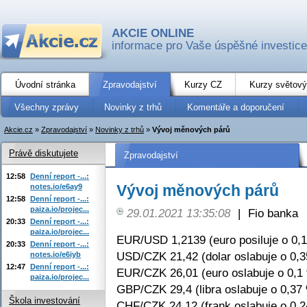
AKCIE ONLINE
informace pro Vaše úspěšné investice
Úvodní stránka
Zpravodajství
Kurzy CZ
Kurzy světový
Všechny zprávy
Novinky z trhů
Komentáře a doporučení
Akcie.cz
»
Zpravodajství
»
Novinky z trhů
»
Vývoj měnových párů
Právě diskutujete
Zpravodajství
12:58
Denní report -...:
Vývoj měnových párů
notes.io/e6ay9
12:58
Denní report -...:
paiza.io/projec...
29.01.2021 13:35:08
|
Fio banka
20:33
Denní report -...:
paiza.io/projec...
EUR/USD 1,2139 (euro posiluje o 0,
20:33
Denní report -...:
USD/CZK 21,42 (dolar oslabuje o 0,
notes.io/e6iyb
12:47
Denní report -...:
EUR/CZK 26,01 (euro oslabuje o 0,1
paiza.io/projec...
GBP/CZK 29,4 (libra oslabuje o 0,37
Škola investování
CHF/CZK 24,12 (frank oslabuje o 0,