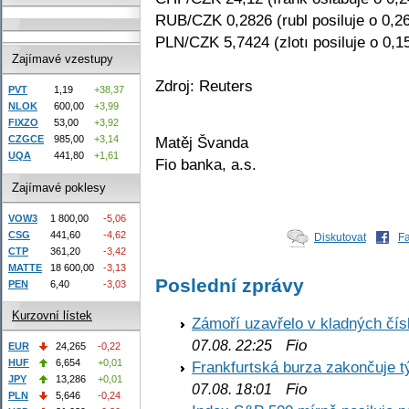
RUB/CZK 0,2826 (rubl posiluje o 0,2
PLN/CZK 5,7424 (zlotı posiluje o 0,1
Zajímavé vzestupy
Zdroj: Reuters
PVT
1,19
+38,37
NLOK
600,00
+3,99
FIXZO
53,00
+3,92
Matěj Švanda
CZGCE
985,00
+3,14
UQA
441,80
+1,61
Fio banka, a.s.
Zajímavé poklesy
VOW3
1 800,00
-5,06
CSG
441,60
-4,62
Diskutovat
F
CTP
361,20
-3,42
MATTE
18 600,00
-3,13
Poslední zprávy
PEN
6,40
-3,03
Kurzovní lístek
Zámoří uzavřelo v kladných č
Fio
07.08. 22:25
EUR
24,265
-0,22
HUF
6,654
+0,01
Frankfurtská burza zakončuje 
JPY
13,286
+0,01
Fio
07.08. 18:01
PLN
5,646
-0,24