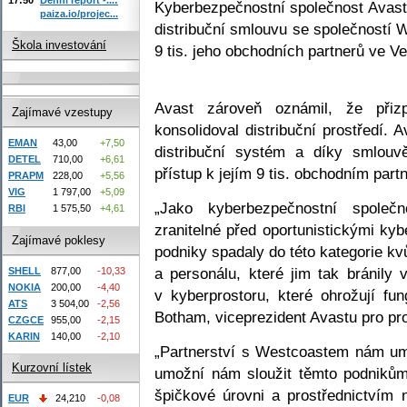
Kyberbezpečnostní společnost Avast
paiza.io/projec...
distribuční smlouvu se společností W
Škola investování
9 tis. jeho obchodních partnerů ve Vel
Avast zároveň oznámil, že přiz
Zajímavé vzestupy
konsolidoval distribuční prostředí.
EMAN
43,00
+7,50
distribuční systém a díky smlouv
DETEL
710,00
+6,61
přístup k jejím 9 tis. obchodním part
PRAPM
228,00
+5,56
VIG
1 797,00
+5,09
„Jako kyberbezpečnostní společ
RBI
1 575,50
+4,61
zranitelné před oportunistickými kyb
Zajímavé poklesy
podniky spadaly do této kategorie k
a personálu, které jim tak bránily 
SHELL
877,00
-10,33
NOKIA
200,00
-4,40
v kyberprostoru, které ohrožují fun
ATS
3 504,00
-2,56
Botham, viceprezident Avastu pro pro
CZGCE
955,00
-2,15
KARIN
140,00
-2,10
„Partnerství s Westcoastem nám umo
Kurzovní lístek
umožní nám sloužit těmto podniků
špičkové úrovni a prostřednictvím
EUR
24,210
-0,08