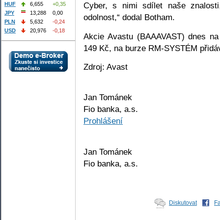
Cyber, s nimi sdílet naše znalosti
HUF
6,655
+0,35
JPY
13,288
0,00
odolnost,“ dodal Botham.
PLN
5,632
-0,24
USD
20,976
-0,18
Akcie Avastu (BAAAVAST) dnes na 
149 Kč, na burze RM-SYSTÉM přidáv
Zdroj: Avast
Jan Tománek
Fio banka, a.s.
Prohlášení
Jan Tománek
Fio banka, a.s.
Diskutovat
F