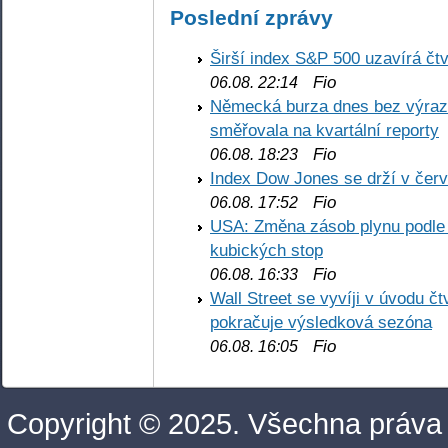
Poslední zprávy
Širší index S&P 500 uzavírá čt
Fio
06.08. 22:14
Německá burza dnes bez výrazn
směřovala na kvartální reporty
Fio
06.08. 18:23
Index Dow Jones se drží v čer
Fio
06.08. 17:52
USA: Změna zásob plynu podle E
kubických stop
Fio
06.08. 16:33
Wall Street se vyvíji v úvodu 
pokračuje výsledková sezóna
Fio
06.08. 16:05
Copyright © 2025. Všechna práva