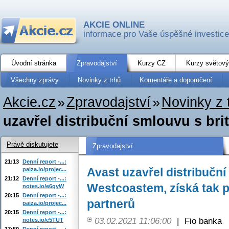
AKCIE ONLINE
informace pro Vaše úspěšné investice
Úvodní stránka
Zpravodajství
Kurzy CZ
Kurzy světový
Všechny zprávy
Novinky z trhů
Komentáře a doporučení
Akcie.cz
»
Zpravodajství
»
Novinky z 
uzavřel distribuční smlouvu s br
Právě diskutujete
Zpravodajství
21:13
Denní report -...:
Avast uzavřel distribučn
paiza.io/projec...
21:12
Denní report -...:
Westcoastem, získá tak př
notes.io/e6qyW
20:15
Denní report -...:
partnerů
paiza.io/projec...
20:15
Denní report -...:
03.02.2021 11:06:00
|
Fio banka
notes.io/e5TUT
17:50
Denní report -...: