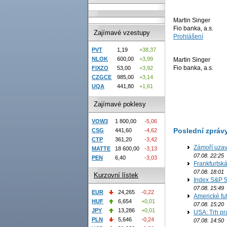
Martin Singer
Fio banka, a.s.
Zajímavé vzestupy
Prohlášení
PVT
1,19
+38,37
NLOK
600,00
+3,99
Martin Singer
Fio banka, a.s.
FIXZO
53,00
+3,92
CZGCE
985,00
+3,14
UQA
441,80
+1,61
Zajímavé poklesy
VOW3
1 800,00
-5,06
Poslední zpráv
CSG
441,60
-4,62
CTP
361,20
-3,42
Zámoří uzav
MATTE
18 600,00
-3,13
07.08. 22:25
PEN
6,40
-3,03
Frankfurtsk
07.08. 18:01
Kurzovní lístek
Index S&P 5
07.08. 15:49
EUR
24,265
-0,22
Americké fut
HUF
6,654
+0,01
07.08. 15:20
JPY
13,286
+0,01
USA: Trh prá
PLN
5,646
-0,24
07.08. 14:50