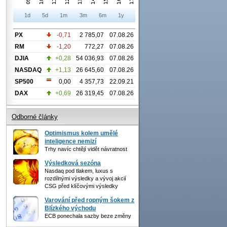
1d
5d
1m
3m
6m
1y
PX
-0,71
2 785,07
07.08.26
RM
-1,20
772,27
07.08.26
DJIA
+0,28
54 036,93
07.08.26
NASDAQ
+1,13
26 645,60
07.08.26
SP500
0,00
4 357,73
22.09.21
DAX
+0,69
26 319,45
07.08.26
Odborné články
Optimismus kolem umělé
inteligence nemizí
Trhy navíc chtějí vidět návratnost
Výsledková sezóna
Nasdaq pod tlakem, luxus s
rozdílnými výsledky a vývoj akcií
CSG před klíčovými výsledky
Varování před ropným šokem z
Blízkého východu
ECB ponechala sazby beze změny