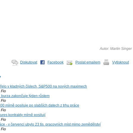
Autor: Martin Singer
Diskutovat
Facebook
Poslat emailem
Vytisknout
y
řelo v kladných číslech, S&P500 na nových maximech
Fio
á burza zakončuje týden růstem
Fio
00 mírně posiluje po slabších datech z trhu práce
Fio
ures kontrakty mírně posilují
Fio
ce - v červenci ubylo 23 tis. pracovních míst mimo zemědělství
Fio