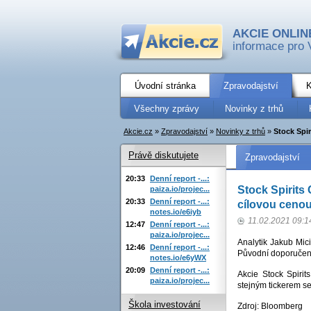
AKCIE ONLIN
informace pro 
Úvodní stránka
Zpravodajství
K
Všechny zprávy
Novinky z trhů
Akcie.cz
»
Zpravodajství
»
Novinky z trhů
»
Stock Spi
Právě diskutujete
Zpravodajství
20:33
Denní report -...:
Stock Spirits
paiza.io/projec...
20:33
Denní report -...:
cílovou ceno
notes.io/e6iyb
11.02.2021 09:1
12:47
Denní report -...:
paiza.io/projec...
Analytik Jakub Mici
12:46
Denní report -...:
Původní doporučení
notes.io/e6yWX
20:09
Denní report -...:
Akcie Stock Spir
paiza.io/projec...
stejným tickerem s
Škola investování
Zdroj: Bloomberg