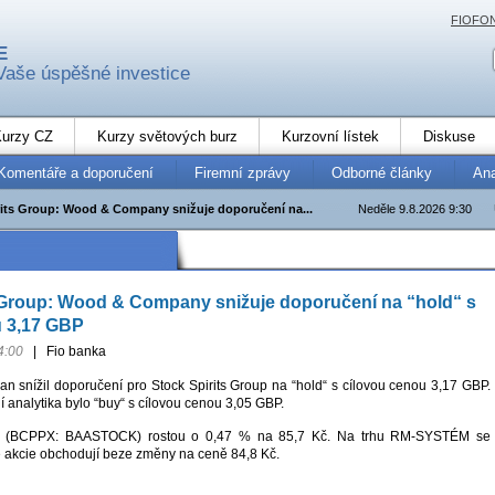
FIOFO
E
Vaše úspěšné investice
urzy CZ
Kurzy světových burz
Kurzovní lístek
Diskuse
Komentáře a doporučení
Firemní zprávy
Odborné články
An
rits Group: Wood & Company snižuje doporučení na...
Neděle 9.8.2026 9:30
 Group: Wood & Company snižuje doporučení na “hold“ s
u 3,17 GBP
4:00
|
Fio banka
an snížil doporučení pro Stock Spirits Group na “hold“ s cílovou cenou 3,17 GBP.
 analytika bylo “buy“ s cílovou cenou 3,05 GBP.
its (BCPPX: BAASTOCK) rostou o 0,47 % na 85,7 Kč. Na trhu RM-SYSTÉM se
e akcie obchodují beze změny na ceně 84,8 Kč.