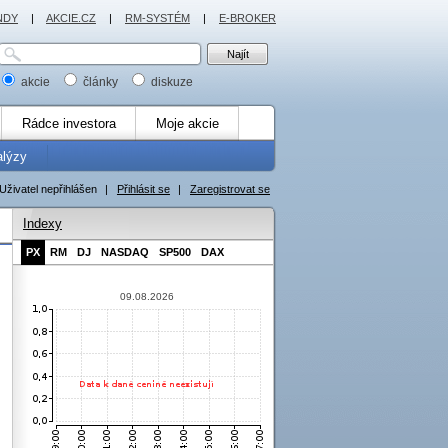
NDY
|
AKCIE.CZ
|
RM-SYSTÉM
|
E-BROKER
akcie
články
diskuze
Rádce investora
Moje akcie
alýzy
Uživatel nepřihlášen
|
Přihlásit se
|
Zaregistrovat se
Indexy
PX
RM
DJ
NASDAQ
SP500
DAX
09.08.2026