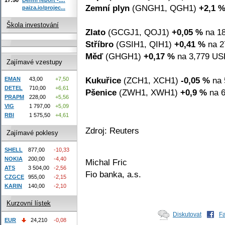
Zemní plyn
(GNGH1, QGH1)
+2,1 
paiza.io/projec...
Škola investování
Zlato
(GCGJ1, QOJ1)
+0,05 %
na 18
Stříbro
(GSIH1, QIH1)
+0,41 %
na 2
Měď
(GHGH1)
+0,17 %
na 3,779 USD
Zajímavé vzestupy
Kukuřice
(ZCH1, XCH1)
-0,05 %
na 
EMAN
43,00
+7,50
DETEL
710,00
+6,61
Pšenice
(ZWH1, XWH1)
+0,9 %
na 6
PRAPM
228,00
+5,56
VIG
1 797,00
+5,09
RBI
1 575,50
+4,61
Zdroj: Reuters
Zajímavé poklesy
SHELL
877,00
-10,33
NOKIA
200,00
-4,40
Michal Fric
ATS
3 504,00
-2,56
Fio banka, a.s.
CZGCE
955,00
-2,15
KARIN
140,00
-2,10
Kurzovní lístek
Diskutovat
F
EUR
24,210
-0,08