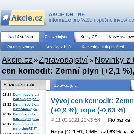
AKCIE ONLINE
informace pro Vaše úspěšné investice
Úvodní stránka
Zpravodajství
Kurzy CZ
Kurzy světový
Všechny zprávy
Novinky z trhů
Komentáře a doporučení
Akcie.cz
»
Zpravodajství
»
Novinky z 
cen komodit: Zemní plyn (+2,1 %), 
Právě diskutujete
Zpravodajství
21:13
Denní report -...:
Vývoj cen komodit: Zemní
paiza.io/projec...
21:12
Denní report -...:
(+0,9 %), ropa (-0,63 %)
notes.io/e6qyW
20:15
Denní report -...:
paiza.io/projec...
11.02.2021 13:49:54
|
Fio banka
20:15
Denní report -...:
notes.io/e5TUT
Ropa
(GCLH1, QMH1)
-0,63 %
na 58
17:50
Denní report -...: