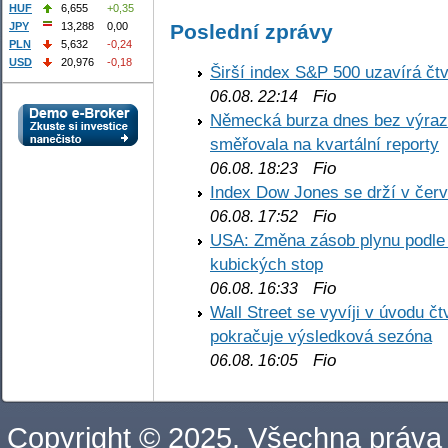
HUF
6,655
+0,35
Poslední zprávy
JPY
13,288
0,00
PLN
5,632
-0,24
USD
20,976
-0,18
Širší index S&P 500 uzavírá čt
Fio
06.08. 22:14
Německá burza dnes bez výrazn
směřovala na kvartální reporty
Fio
06.08. 18:23
Index Dow Jones se drží v čer
Fio
06.08. 17:52
USA: Změna zásob plynu podle E
kubických stop
Fio
06.08. 16:33
Wall Street se vyvíji v úvodu 
pokračuje výsledková sezóna
Fio
06.08. 16:05
Copyright © 2025. Všechna práva