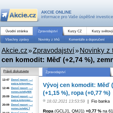
AKCIE ONLINE
informace pro Vaše úspěšné investice
Úvodní stránka
Zpravodajství
Kurzy CZ
Kurzy světový
Všechny zprávy
Novinky z trhů
Komentáře a doporučení
Akcie.cz
»
Zpravodajství
»
Novinky z 
cen komodit: Měď (+2,74 %), zemní
Právě diskutujete
Zpravodajství
12:47
Denní report -...:
Vývoj cen komodit: Měď (
paiza.io/projec...
12:46
Denní report -...:
(+1,15 %), ropa (+0,77 %)
notes.io/e6yWX
20:09
Denní report -...:
paiza.io/projec...
18.02.2021 13:53:59
|
Fio banka
20:09
Denní report -...:
notes.io/e6rL7
Ropa
(GCLJ1, QMJ1)
+0,77 %
na 61
21:13
Denní report -...: