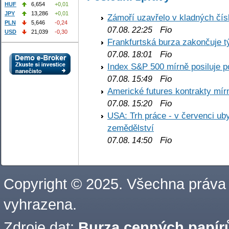
HUF
6,654
+0,01
JPY
13,286
+0,01
Zámoří uzavřelo v kladných č
PLN
5,646
-0,24
Fio
07.08. 22:25
USD
21,039
-0,30
Frankfurtská burza zakončuje 
Fio
07.08. 18:01
Index S&P 500 mírně posiluje p
Fio
07.08. 15:49
Americké futures kontrakty mírn
Fio
07.08. 15:20
USA: Trh práce - v červenci ub
zemědělství
Fio
07.08. 14:50
Copyright © 2025. Všechna práva
vyhrazena.
Zdroje dat:
Burza cenných papírů