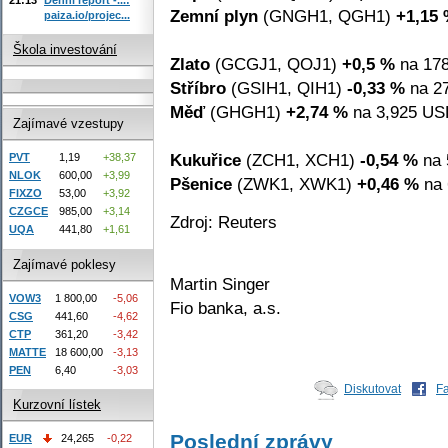
Zemní plyn
(GNGH1, QGH1)
+1,15
paiza.io/projec...
Škola investování
Zlato
(GCGJ1, QOJ1)
+0,5 %
na 178
Stříbro
(GSIH1, QIH1)
-0,33 %
na 27
Měď
(GHGH1)
+2,74 %
na 3,925 USD
Zajímavé vzestupy
Kukuřice
(ZCH1, XCH1)
-0,54 %
na 
PVT
1,19
+38,37
NLOK
600,00
+3,99
Pšenice
(ZWK1, XWK1)
+0,46 %
na 
FIXZO
53,00
+3,92
CZGCE
985,00
+3,14
Zdroj: Reuters
UQA
441,80
+1,61
Zajímavé poklesy
Martin Singer
VOW3
1 800,00
-5,06
Fio banka, a.s.
CSG
441,60
-4,62
CTP
361,20
-3,42
MATTE
18 600,00
-3,13
PEN
6,40
-3,03
Diskutovat
F
Kurzovní lístek
Poslední zprávy
EUR
24,265
-0,22