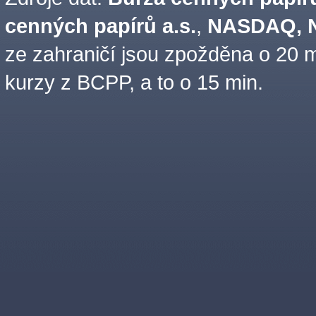
cenných papírů a.s.
,
NASDAQ, N
ze zahraničí jsou zpožděna o 20 m
kurzy z BCPP, a to o 15 min.