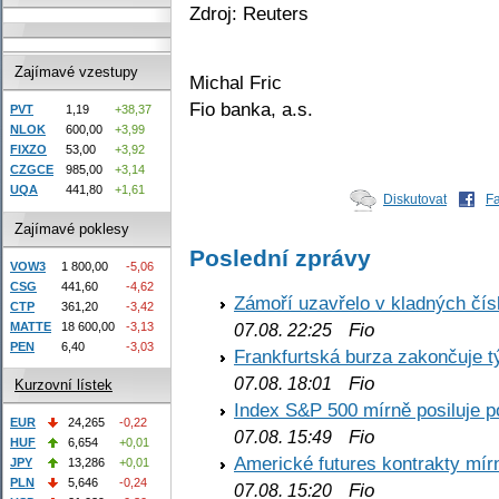
Zdroj: Reuters
Zajímavé vzestupy
Michal Fric
Fio banka, a.s.
PVT
1,19
+38,37
NLOK
600,00
+3,99
FIXZO
53,00
+3,92
CZGCE
985,00
+3,14
UQA
441,80
+1,61
Diskutovat
F
Zajímavé poklesy
Poslední zprávy
VOW3
1 800,00
-5,06
CSG
441,60
-4,62
Zámoří uzavřelo v kladných č
CTP
361,20
-3,42
Fio
MATTE
18 600,00
-3,13
07.08. 22:25
PEN
6,40
-3,03
Frankfurtská burza zakončuje 
Fio
07.08. 18:01
Kurzovní lístek
Index S&P 500 mírně posiluje p
EUR
24,265
-0,22
Fio
07.08. 15:49
HUF
6,654
+0,01
Americké futures kontrakty mírn
JPY
13,286
+0,01
PLN
5,646
-0,24
Fio
07.08. 15:20