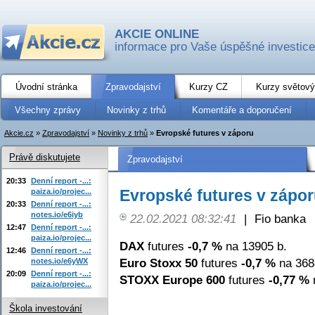
AKCIE ONLINE
informace pro Vaše úspěšné investice
Úvodní stránka
Zpravodajství
Kurzy CZ
Kurzy světový
Všechny zprávy
Novinky z trhů
Komentáře a doporučení
Akcie.cz
»
Zpravodajství
»
Novinky z trhů
»
Evropské futures v záporu
Právě diskutujete
Zpravodajství
20:33
Denní report -...:
Evropské futures v zápo
paiza.io/projec...
20:33
Denní report -...:
notes.io/e6iyb
22.02.2021 08:32:41
|
Fio banka
12:47
Denní report -...:
paiza.io/projec...
DAX
futures
-0,7 %
na 13905 b.
12:46
Denní report -...:
Euro Stoxx 50
futures
-0,7 %
na 368
notes.io/e6yWX
20:09
Denní report -...:
STOXX Europe 600
futures
-0,77 %
n
paiza.io/projec...
Škola investování