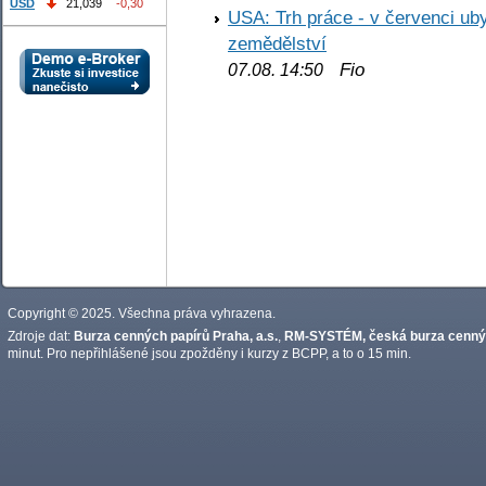
USD
21,039
-0,30
USA: Trh práce - v červenci ub
zemědělství
Fio
07.08. 14:50
Copyright © 2025. Všechna práva vyhrazena.
Zdroje dat:
Burza cenných papírů Praha, a.s.
,
RM-SYSTÉM, česká burza cennýc
minut. Pro nepřihlášené jsou zpožděny i kurzy z BCPP, a to o 15 min.