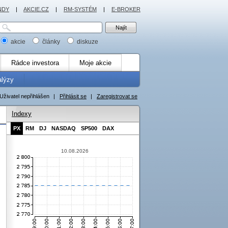
NDY
|
AKCIE.CZ
|
RM-SYSTÉM
|
E-BROKER
akcie
články
diskuze
Rádce investora
Moje akcie
alýzy
Uživatel nepřihlášen
|
Přihlásit se
|
Zaregistrovat se
Indexy
PX
RM
DJ
NASDAQ
SP500
DAX
10.08.2026