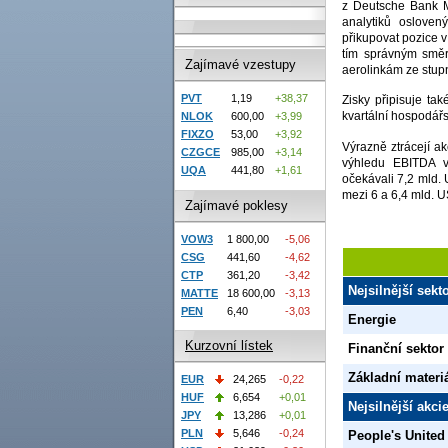
z Deutsche Bank M
analytiků oslove
přikupovat pozice v 
tím správným směr
Zajímavé vzestupy
aerolinkám ze stupn
PVT
1,19
+38,37
Zisky připisuje ta
kvartální hospodářs
NLOK
600,00
+3,99
FIXZO
53,00
+3,92
Výrazně ztrácejí ak
CZGCE
985,00
+3,14
výhledu EBITDA v
UQA
441,80
+1,61
očekávali 7,2 mld.
mezi 6 a 6,4 mld. 
Zajímavé poklesy
VOW3
1 800,00
-5,06
CSG
441,60
-4,62
CTP
361,20
-3,42
Nejsilnější sek
MATTE
18 600,00
-3,13
PEN
6,40
-3,03
Energie
Kurzovní lístek
Finanční sektor
Základní materi
EUR
24,265
-0,22
HUF
6,654
+0,01
Nejsilnější akc
JPY
13,286
+0,01
PLN
5,646
-0,24
People's United