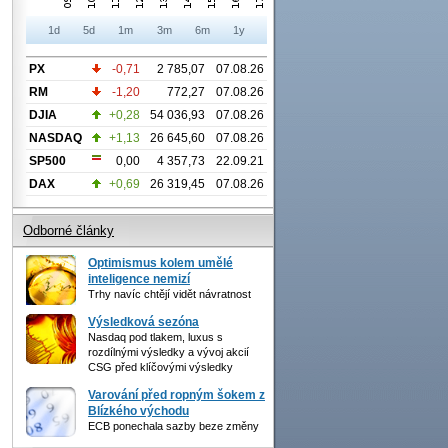
1d
5d
1m
3m
6m
1y
PX
-0,71
2 785,07
07.08.26
RM
-1,20
772,27
07.08.26
DJIA
+0,28
54 036,93
07.08.26
NASDAQ
+1,13
26 645,60
07.08.26
SP500
0,00
4 357,73
22.09.21
DAX
+0,69
26 319,45
07.08.26
Odborné články
Optimismus kolem umělé
inteligence nemizí
Trhy navíc chtějí vidět návratnost
Výsledková sezóna
Nasdaq pod tlakem, luxus s
rozdílnými výsledky a vývoj akcií
CSG před klíčovými výsledky
Varování před ropným šokem z
Blízkého východu
ECB ponechala sazby beze změny