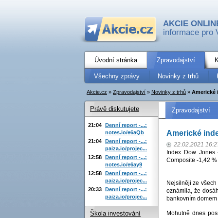
AKCIE ONLIN
informace pro 
Úvodní stránka
Zpravodajství
K
Všechny zprávy
Novinky z trhů
Akcie.cz
»
Zpravodajství
»
Novinky z trhů
»
Americké 
Právě diskutujete
Zpravodajství
21:04
Denní report -...:
Americké inde
notes.io/e6aQb
21:04
Denní report -...:
22.02.2021 16:2
paiza.io/projec...
Index Dow Jones 
12:58
Denní report -...:
Composite -1,42 %
notes.io/e6ay9
12:58
Denní report -...:
paiza.io/projec...
Nejsilněji ze všech
20:33
Denní report -...:
oznámila, že dosáh
paiza.io/projec...
bankovním domem s
Mohutně dnes posilu
Škola investování