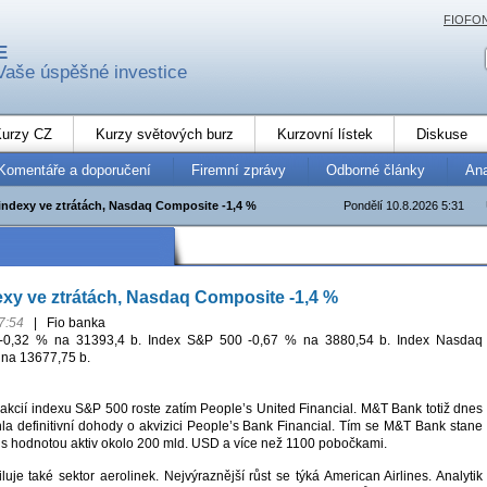
FIOFO
E
Vaše úspěšné investice
urzy CZ
Kurzy světových burz
Kurzovní lístek
Diskuse
Komentáře a doporučení
Firemní zprávy
Odborné články
An
indexy ve ztrátách, Nasdaq Composite -1,4 %
Pondělí 10.8.2026 5:31
xy ve ztrátách, Nasdaq Composite -1,4 %
7:54
|
Fio banka
-0,32 % na 31393,4 b. Index S&P 500 -0,67 % na 3880,54 b. Index Nasdaq
 na 13677,75 b.
 akcií indexu S&P 500 roste zatím People’s United Financial. M&T Bank totiž dnes
la definitivní dohody o akvizici People’s Bank Financial. Tím se M&T Bank stane
 hodnotou aktiv okolo 200 mld. USD a více než 1100 pobočkami.
je také sektor aerolinek. Nejvýraznější růst se týká American Airlines. Analytik