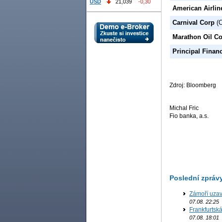
USD
21,039
-0,30
American Airli
Carnival Corp
(C
Marathon Oil C
Principal Finan
Zdroj: Bloomberg
Michal Fric
Fio banka, a.s.
Poslední zpráv
Zámoří uzav
07.08. 22:25
Frankfurtsk
07.08. 18:01