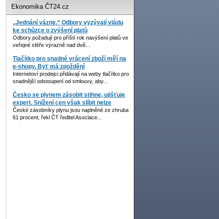
Ekonomika ČT24.cz
„Jednání vázne.“ Odbory vyzývají vládu
ke schůzce o zvýšení platů
Odbory požadují pro příští rok navýšení platů ve
veřejné sféře výrazně nad dvě...
Tlačítko pro snadné vrácení zboží míří na
e-shopy. Byť má zpoždění
Internetoví prodejci přidávají na weby tlačítko pro
snadnější odstoupení od smlouvy, aby...
Česko se plynem zásobit stihne, ujišťuje
expert. Snížení cen však slíbit nelze
České zásobníky plynu jsou naplněné ze zhruba
61 procent, řekl ČT ředitel Asociace...