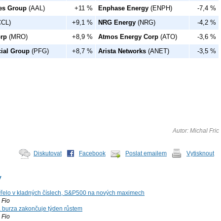
nes Group
(AAL)
+11 %
Enphase Energy
(ENPH)
-7,4 %
CL)
+9,1 %
NRG Energy
(NRG)
-4,2 %
orp
(MRO)
+8,9 %
Atmos Energy Corp
(ATO)
-3,6 %
cial Group
(PFG)
+8,7 %
Arista Networks
(ANET)
-3,5 %
Autor: Michal Fric
Diskutovat
Facebook
Poslat emailem
Vytisknout
y
řelo v kladných číslech, S&P500 na nových maximech
Fio
á burza zakončuje týden růstem
Fio