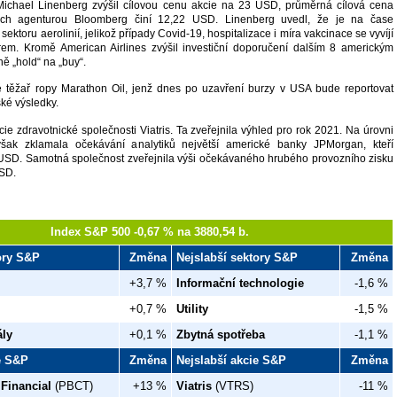
ichael Linenberg zvýšil cílovou cenu akcie na 23 USD, průměrná cílová cena
ných agenturou Bloomberg činí 12,22 USD. Linenberg uvedl, že je na čase
sektoru aerolinií, jelikož případy Covid-19, hospitalizace i míra vakcinace se vyvíjí
em. Kromě American Airlines zvýšil investiční doporučení dalším 8 americkým
ě „hold“ na „buy“.
ké těžař ropy Marathon Oil, jenž dnes po uzavření burzy v USA bude reportovat
ké výsledky.
cie zdravotnické společnosti Viatris. Ta zveřejnila výhled pro rok 2021. Na úrovni
šak zklamala očekávání analytiků největší americké banky JPMorgan, kteří
 USD. Samotná společnost zveřejnila výši očekávaného hrubého provozního zisku
USD.
Index S&P 500 -0,67 % na 3880,54 b.
tory S&P
Změna
Nejslabší sektory S&P
Změna
+3,7 %
Informační technologie
-1,6 %
+0,7 %
Utility
-1,5 %
ály
+0,1 %
Zbytná spotřeba
-1,1 %
ie S&P
Změna
Nejslabší akcie S&P
Změna
 Financial
(PBCT)
+13 %
Viatris
(VTRS)
-11 %