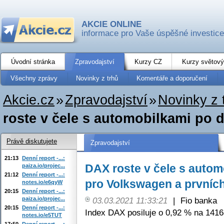
AKCIE ONLINE
informace pro Vaše úspěšné investice
Úvodní stránka
Zpravodajství
Kurzy CZ
Kurzy světový
Všechny zprávy
Novinky z trhů
Komentáře a doporučení
Akcie.cz
»
Zpravodajství
»
Novinky z 
roste v čele s automobilkami po 
Právě diskutujete
Zpravodajství
21:13
Denní report -...:
DAX roste v čele s auto
paiza.io/projec...
21:12
Denní report -...:
pro Volkswagen a prvních
notes.io/e6qyW
20:15
Denní report -...:
paiza.io/projec...
03.03.2021 11:33:21
|
Fio banka
20:15
Denní report -...:
Index DAX posiluje o 0,92 % na 1416
notes.io/e5TUT
17:50
Denní report -...: