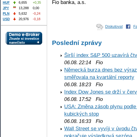
Fio banka, a.s.
HUF
6,655
+0,35
JPY
13,288
0,00
PLN
5,632
-0,24
USD
20,976
-0,18
Diskutovat
F
Poslední zprávy
Širší index S&P 500 uzavírá čt
Fio
06.08. 22:14
Německá burza dnes bez výrazn
směřovala na kvartální reporty
Fio
06.08. 18:23
Index Dow Jones se drží v čer
Fio
06.08. 17:52
USA: Změna zásob plynu podle E
kubických stop
Fio
06.08. 16:33
Wall Street se vyvíji v úvodu 
pokračuje výsledková sezóna