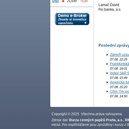
USD
21,039
-0,30
Lamač David
Fio banka, a.s.
Poslední zpráv
Zámoří uzav
07.08. 22:25
Frankfurtsk
07.08. 18:01
Index S&P 5
07.08. 15:49
Americké fut
07.08. 15:20
USA: Trh prá
07.08. 14:50
Copyright © 2025. Všechna práva vyhrazena.
Zdroje dat:
Burza cenných papírů Praha, a.s.
,
RM
minut. Pro nepřihlášené jsou zpožděny i kurzy z B