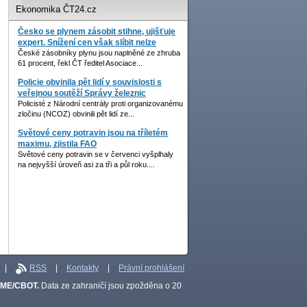
Ekonomika ČT24.cz
Česko se plynem zásobit stihne, ujišťuje
expert. Snížení cen však slíbit nelze
České zásobníky plynu jsou naplněné ze zhruba
61 procent, řekl ČT ředitel Asociace...
Policie obvinila pět lidí v souvislosti s
veřejnou soutěží Správy železnic
Policisté z Národní centrály proti organizovanému
zločinu (NCOZ) obvinili pět lidí ze...
Světové ceny potravin jsou na tříletém
maximu, zjistila FAO
Světové ceny potravin se v červenci vyšplhaly
na nejvyšší úroveň asi za tři a půl roku....
|
RSS
|
Kontakty
|
Právní prohlášení
CME/CBOT.
Data ze zahraničí jsou zpožděna o 20