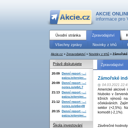
AKCIE ONLIN
informace pro 
Úvodní stránka
Zpravodajství
K
Všechny zprávy
Novinky z trhů
Akcie.cz
»
Zpravodajství
»
Novinky z trhů
»
Zámořské 
Právě diskutujete
Zpravodajství
20:09
Denní report -...:
Zámořské ind
paiza.io/projec...
20:09
Denní report -...:
04.03.2021 22:4
notes.io/e6rL7
Americké akciové i
21:13
Denní report -...:
hluboko v červené
paiza.io/projec...
tržních výnosů na
21:12
Denní report -...:
očekáváních. Zají
notes.io/e6qyW
sektor (+2,5%). N
20:15
Denní report -...:
komodit (-2,1%).
paiza.io/projec...
Škola investování
Závěrečné hodnoty