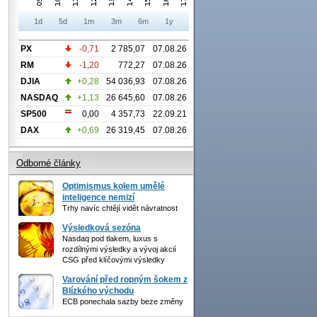
1d
5d
1m
3m
6m
1y
PX
-0,71
2 785,07
07.08.26
RM
-1,20
772,27
07.08.26
DJIA
+0,28
54 036,93
07.08.26
NASDAQ
+1,13
26 645,60
07.08.26
SP500
0,00
4 357,73
22.09.21
DAX
+0,69
26 319,45
07.08.26
Odborné články
Optimismus kolem umělé
inteligence nemizí
Trhy navíc chtějí vidět návratnost
Výsledková sezóna
Nasdaq pod tlakem, luxus s
rozdílnými výsledky a vývoj akcií
CSG před klíčovými výsledky
Varování před ropným šokem z
Blízkého východu
ECB ponechala sazby beze změny