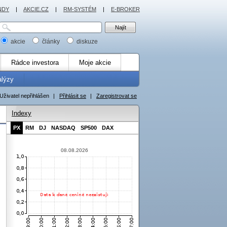
NDY
|
AKCIE.CZ
|
RM-SYSTÉM
|
E-BROKER
akcie
články
diskuze
Rádce investora
Moje akcie
alýzy
Uživatel nepřihlášen
|
Přihlásit se
|
Zaregistrovat se
Indexy
PX
RM
DJ
NASDAQ
SP500
DAX
08.08.2026