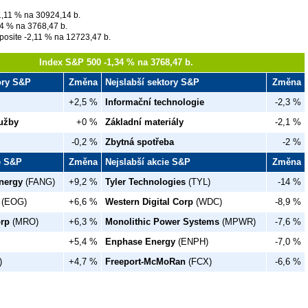
,11 % na 30924,14 b.
4 % na 3768,47 b.
osite -2,11 % na 12723,47 b.
Index S&P 500 -1,34 % na 3768,47 b.
tory S&P
Změna
Nejslabší sektory S&P
Změna
+2,5 %
Informační technologie
-2,3 %
užby
+0 %
Základní materiály
-2,1 %
-0,2 %
Zbytná spotřeba
-2 %
ie S&P
Změna
Nejslabší akcie S&P
Změna
nergy
(FANG)
+9,2 %
Tyler Technologies
(TYL)
-14 %
(EOG)
+6,6 %
Western Digital Corp
(WDC)
-8,9 %
orp
(MRO)
+6,3 %
Monolithic Power Systems
(MPWR)
-7,6 %
+5,4 %
Enphase Energy
(ENPH)
-7,0 %
)
+4,7 %
Freeport-McMoRan
(FCX)
-6,6 %