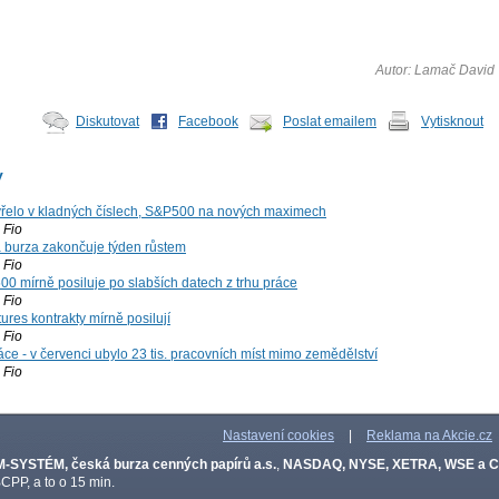
Autor: Lamač David
Diskutovat
Facebook
Poslat emailem
Vytisknout
y
řelo v kladných číslech, S&P500 na nových maximech
Fio
á burza zakončuje týden růstem
Fio
00 mírně posiluje po slabších datech z trhu práce
Fio
ures kontrakty mírně posilují
Fio
ce - v červenci ubylo 23 tis. pracovních míst mimo zemědělství
Fio
Nastavení cookies
|
Reklama na Akcie.cz
-SYSTÉM, česká burza cenných papírů a.s.
,
NASDAQ, NYSE, XETRA, WSE a 
CPP, a to o 15 min.