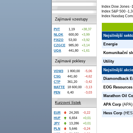
Index Dow Jones -1
Index S&P 500 -1,3
Index Nasdaq Comp
Zajímavé vzestupy
PVT
1,19
+38,37
NLOK
600,00
+3,99
Nejsilnější sek
FIXZO
53,00
+3,92
Energie
CZGCE
985,00
+3,14
UQA
441,80
+1,61
Komunikační sl
Zajímavé poklesy
Utility
Nejsilnější akc
VOW3
1 800,00
-5,06
CSG
441,60
-4,62
Diamondback E
CTP
361,20
-3,42
EOG Resources
MATTE
18 600,00
-3,13
PEN
6,40
-3,03
Marathon Oil C
Kurzovní lístek
APA Corp
(APA)
EUR
24,265
-0,22
Hess Corp
(HES
HUF
6,654
+0,01
JPY
13,286
+0,01
PLN
5,646
-0,24