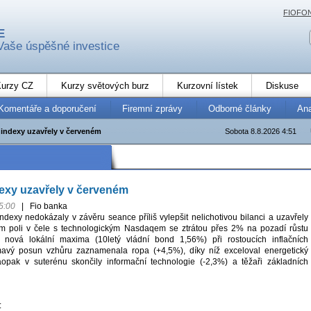
FIOFO
E
Vaše úspěšné investice
urzy CZ
Kurzy světových burz
Kurzovní lístek
Diskuse
Komentáře a doporučení
Firemní zprávy
Odborné články
An
indexy uzavřely v červeném
Sobota 8.8.2026 4:51
exy uzavřely v červeném
5:00
|
Fio banka
ndexy nedokázaly v závěru seance příliš vylepšit nelichotivou bilanci a uzavřely
m poli v čele s technologickým Nasdaqem se ztrátou přes 2% na pozadí růstu
 nová lokální maxima (10letý vládní bond 1,56%) při rostoucích inflačních
mavý posun vzhůru zaznamenala ropa (+4,5%), díky níž exceloval energetický
aopak v suterénu skončily informační technologie (-2,3%) a těžaři základních
: