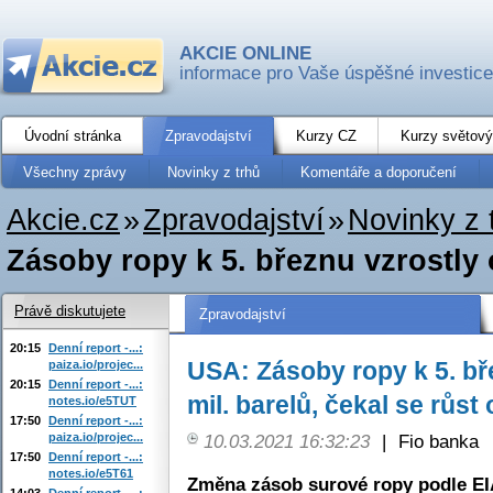
AKCIE ONLINE
informace pro Vaše úspěšné investice
Úvodní stránka
Zpravodajství
Kurzy CZ
Kurzy světový
Všechny zprávy
Novinky z trhů
Komentáře a doporučení
Akcie.cz
»
Zpravodajství
»
Novinky z 
Zásoby ropy k 5. březnu vzrostly o
Právě diskutujete
Zpravodajství
20:15
Denní report -...:
USA: Zásoby ropy k 5. bř
paiza.io/projec...
20:15
Denní report -...:
mil. barelů, čekal se růst 
notes.io/e5TUT
17:50
Denní report -...:
paiza.io/projec...
10.03.2021 16:32:23
|
Fio banka
17:50
Denní report -...:
notes.io/e5T61
Změna zásob surové ropy podle E
14:03
Denní report -...: