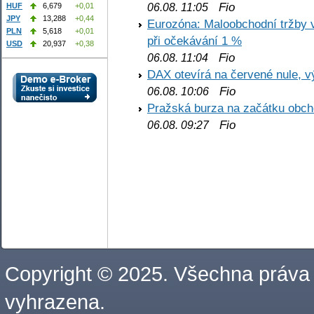
Fio
06.08. 11:05
HUF
6,679
+0,01
JPY
13,288
+0,44
Eurozóna: Maloobchodní tržby 
PLN
5,618
+0,01
při očekávání 1 %
USD
20,937
+0,38
Fio
06.08. 11:04
DAX otevírá na červené nule, v
Fio
06.08. 10:06
Pražská burza na začátku obch
Fio
06.08. 09:27
Copyright © 2025. Všechna práva
vyhrazena.