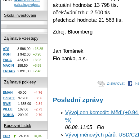
aktuální hodnota: 13 798 tis.
paiza.io/projec...
očekávání trhu: 2 500 tis.
Škola investování
předchozí hodnota: 21 563 tis.
Zdroj: Bloomberg
Zajímavé vzestupy
ATS
3 596,00
+15,85
Jan Tománek
KGH
1 942,60
+3,98
Fio banka, a.s.
FACC
423,50
+3,93
MACIN
158,50
+3,59
ERBAG
2 891,00
+2,48
Zajímavé poklesy
Diskutovat
F
EMAN
40,00
-4,76
Poslední zprávy
CZGCE
976,00
-3,56
RWE
1 355,00
-2,84
PILLE
107,00
-2,73
Vývoj cen komodit: Měď (+0,94 
NOKIA
209,20
-2,70
%)
Kurzovní lístek
Fio
06.08. 11:05
Vývoj měnových párů: USD/CZ
EUR
24,190
+0,04