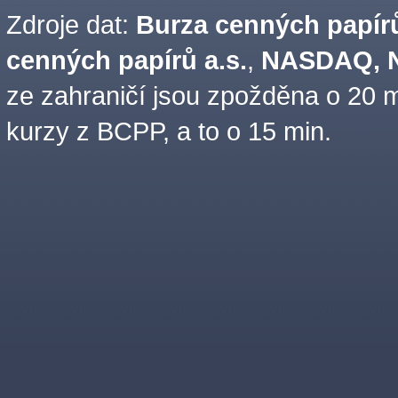
Zdroje dat:
Burza cenných papírů
cenných papírů a.s.
,
NASDAQ, N
ze zahraničí jsou zpožděna o 20 m
kurzy z BCPP, a to o 15 min.