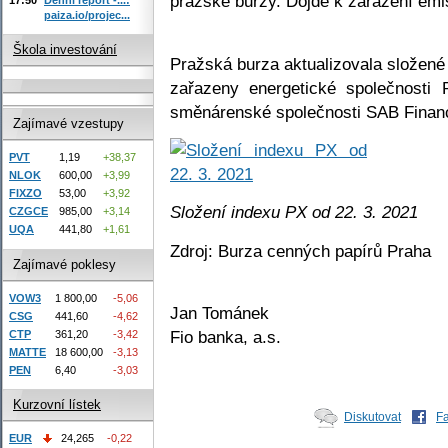
pražské burzy. Dojde k zařazení em
paiza.io/projec...
Škola investování
Pražská burza aktualizovala složené
zařazeny energetické společnosti
směnárenské společnosti SAB Finan
Zajímavé vzestupy
PVT
1,19
+38,37
NLOK
600,00
+3,99
FIXZO
53,00
+3,92
Složení indexu PX od 22. 3. 2021
CZGCE
985,00
+3,14
UQA
441,80
+1,61
Zdroj: Burza cenných papírů Praha
Zajímavé poklesy
VOW3
1 800,00
-5,06
Jan Tománek
CSG
441,60
-4,62
Fio banka, a.s.
CTP
361,20
-3,42
MATTE
18 600,00
-3,13
PEN
6,40
-3,03
Kurzovní lístek
Diskutovat
F
EUR
24,265
-0,22