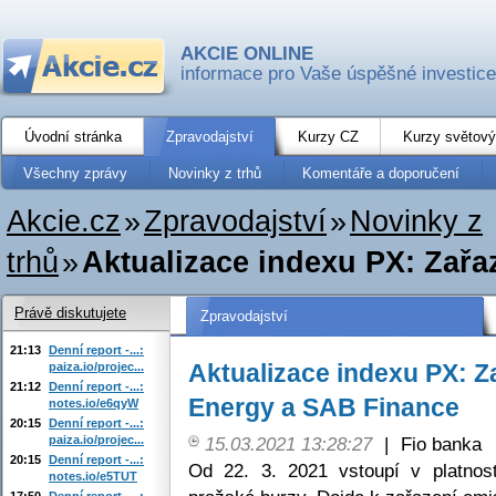
AKCIE ONLINE
informace pro Vaše úspěšné investice
Úvodní stránka
Zpravodajství
Kurzy CZ
Kurzy světový
Všechny zprávy
Novinky z trhů
Komentáře a doporučení
Akcie.cz
»
Zpravodajství
»
Novinky z
trhů
»
Aktualizace indexu PX: Zařa
Právě diskutujete
Zpravodajství
21:13
Denní report -...:
Aktualizace indexu PX: Z
paiza.io/projec...
21:12
Denní report -...:
Energy a SAB Finance
notes.io/e6qyW
20:15
Denní report -...:
paiza.io/projec...
15.03.2021 13:28:27
|
Fio banka
20:15
Denní report -...:
Od 22. 3. 2021 vstoupí v platno
notes.io/e5TUT
17:50
Denní report -...: