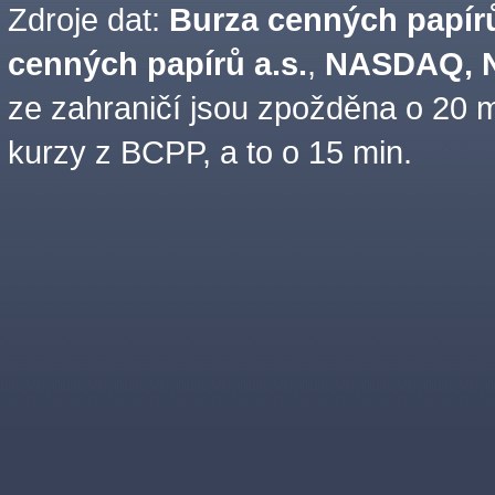
Zdroje dat:
Burza cenných papírů
cenných papírů a.s.
,
NASDAQ, N
ze zahraničí jsou zpožděna o 20 m
kurzy z BCPP, a to o 15 min.