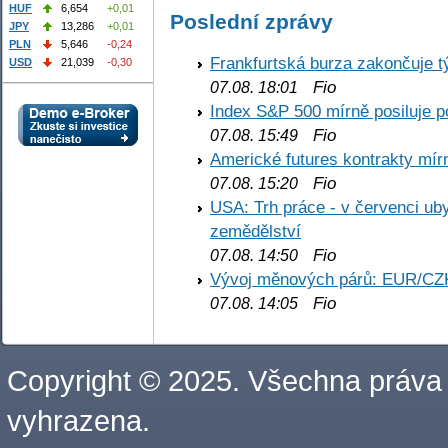
HUF
6,654
+0,01
Poslední zprávy
JPY
13,286
+0,01
PLN
5,646
-0,24
Frankfurtská burza zakončuje 
USD
21,039
-0,30
Fio
07.08. 18:01
Index S&P 500 mírně posiluje p
Fio
07.08. 15:49
Americké futures kontrakty mírn
Fio
07.08. 15:20
USA: Trh práce - v červenci ub
zemědělství
Fio
07.08. 14:50
Vývoj měnových párů: EUR/CZ
Fio
07.08. 14:05
Copyright © 2025. Všechna práva
vyhrazena.