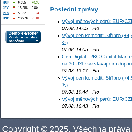
HUF
6,655
+0,35
Poslední zprávy
JPY
13,288
0,00
PLN
5,632
-0,24
USD
20,976
-0,18
Vývoj měnových párů: EUR/CZ
Fio
07.08. 14:05
Vývoj cen komodit: Stříbro (+4,
%)
Fio
07.08. 14:05
Gen Digital: RBC Capital Marke
na 30 USD se stávajícím dopo
Fio
07.08. 13:17
Vývoj cen komodit: Stříbro (+4,
%)
Fio
07.08. 10:44
Vývoj měnových párů: EUR/CZ
Fio
07.08. 10:43
Copyright © 2025. Všechna práva