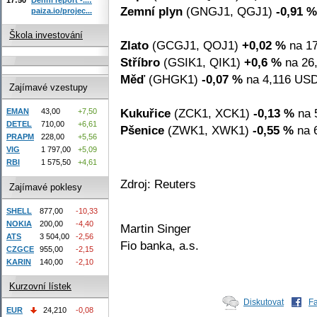
Zemní plyn
(GNGJ1, QGJ1)
-0,91 %
paiza.io/projec...
Škola investování
Zlato
(GCGJ1, QOJ1)
+0,02 %
na 17
Stříbro
(GSIK1, QIK1)
+0,6 %
na 26,
Měď
(GHGK1)
-0,07 %
na 4,116 USD 
Zajímavé vzestupy
Kukuřice
(ZCK1, XCK1)
-0,13 %
na 
EMAN
43,00
+7,50
DETEL
710,00
+6,61
Pšenice
(ZWK1, XWK1)
-0,55 %
na 6
PRAPM
228,00
+5,56
VIG
1 797,00
+5,09
RBI
1 575,50
+4,61
Zdroj: Reuters
Zajímavé poklesy
SHELL
877,00
-10,33
NOKIA
200,00
-4,40
Martin Singer
ATS
3 504,00
-2,56
Fio banka, a.s.
CZGCE
955,00
-2,15
KARIN
140,00
-2,10
Kurzovní lístek
Diskutovat
F
EUR
24,210
-0,08