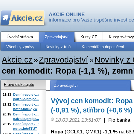
AKCIE ONLINE
informace pro Vaše úspěšné investice
Úvodní stránka
Zpravodajství
Kurzy CZ
Kurzy světový
Všechny zprávy
Novinky z trhů
Komentáře a doporučení
Akcie.cz
»
Zpravodajství
»
Novinky z 
cen komodit: Ropa (-1,1 %), zemní 
Právě diskutujete
Zpravodajství
21:13
Denní report -...:
Vývoj cen komodit: Ropa 
paiza.io/projec...
21:12
Denní report -...:
(-0,91 %), stříbro (+0,6 %)
notes.io/e6qyW
20:15
Denní report -...:
paiza.io/projec...
18.03.2021 13:51:07
|
Fio banka
20:15
Denní report -...:
notes.io/e5TUT
Ropa
(GCLK1, QMK1)
-1,1 %
na 63,
17:50
Denní report -...: