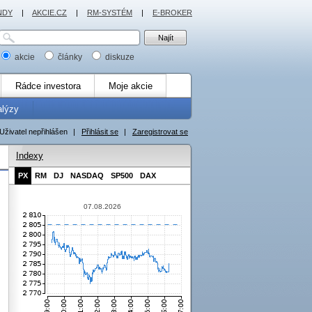
NDY
|
AKCIE.CZ
|
RM-SYSTÉM
|
E-BROKER
akcie
články
diskuze
Rádce investora
Moje akcie
alýzy
Uživatel nepřihlášen
|
Přihlásit se
|
Zaregistrovat se
Indexy
PX
RM
DJ
NASDAQ
SP500
DAX
07.08.2026