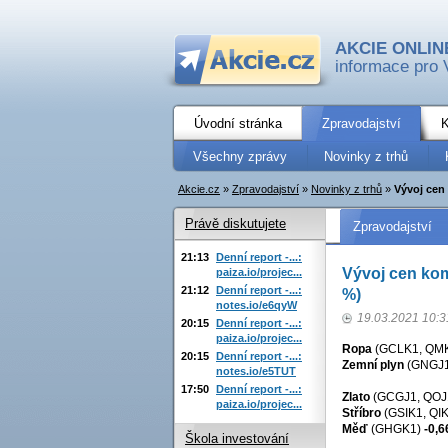
AKCIE ONLIN
informace pro 
Úvodní stránka
Zpravodajství
K
Všechny zprávy
Novinky z trhů
Akcie.cz
»
Zpravodajství
»
Novinky z trhů
»
Vývoj cen 
Právě diskutujete
Zpravodajství
21:13
Denní report -...:
Vývoj cen kom
paiza.io/projec...
21:12
Denní report -...:
%)
notes.io/e6qyW
19.03.2021 10:3
20:15
Denní report -...:
paiza.io/projec...
Ropa
(GCLK1, QM
20:15
Denní report -...:
Zemní plyn
(GNGJ1
notes.io/e5TUT
17:50
Denní report -...:
Zlato
(GCGJ1, QOJ
paiza.io/projec...
Stříbro
(GSIK1, QI
Měď
(GHGK1)
-0,6
Škola investování