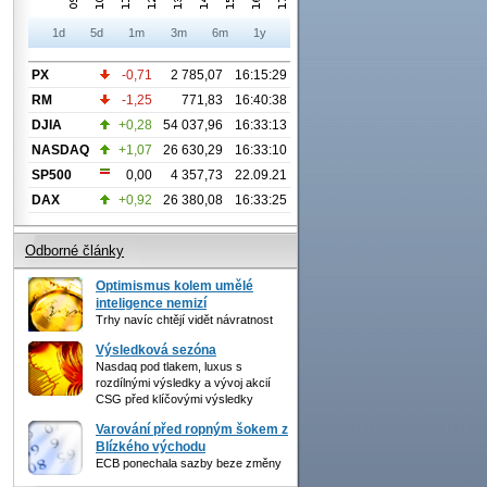
1d
5d
1m
3m
6m
1y
PX
-0,71
2 785,07
16:15:29
RM
-1,25
771,83
16:40:38
DJIA
+0,28
54 037,96
16:33:13
NASDAQ
+1,07
26 630,29
16:33:10
SP500
0,00
4 357,73
22.09.21
DAX
+0,92
26 380,08
16:33:25
Odborné články
Optimismus kolem umělé
inteligence nemizí
Trhy navíc chtějí vidět návratnost
Výsledková sezóna
Nasdaq pod tlakem, luxus s
rozdílnými výsledky a vývoj akcií
CSG před klíčovými výsledky
Varování před ropným šokem z
Blízkého východu
ECB ponechala sazby beze změny