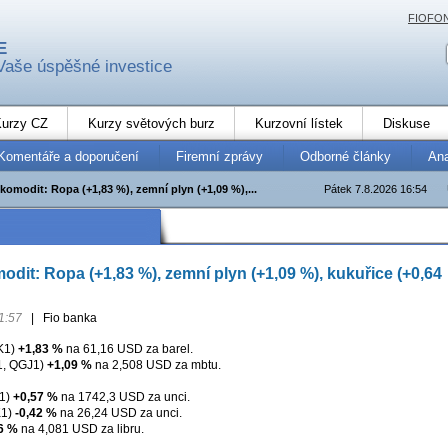
FIOFO
E
Vaše úspěšné investice
urzy CZ
Kurzy světových burz
Kurzovní lístek
Diskuse
Komentáře a doporučení
Firemní zprávy
Odborné články
An
komodit: Ropa (+1,83 %), zemní plyn (+1,09 %),...
Pátek 7.8.2026 16:54
odit: Ropa (+1,83 %), zemní plyn (+1,09 %), kukuřice (+0,64
1:57
|
Fio banka
K1)
+1,83 %
na 61,16 USD za barel.
, QGJ1)
+1,09 %
na 2,508 USD za mbtu.
1)
+0,57 %
na 1742,3 USD za unci.
K1)
-0,42 %
na 26,24 USD za unci.
6 %
na 4,081 USD za libru.