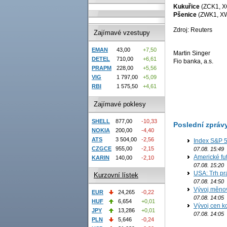
Kukuřice
(ZCK1, 
Pšenice
(ZWK1, X
Zdroj: Reuters
Zajímavé vzestupy
EMAN
43,00
+7,50
Martin Singer
DETEL
710,00
+6,61
Fio banka, a.s.
PRAPM
228,00
+5,56
VIG
1 797,00
+5,09
RBI
1 575,50
+4,61
Zajímavé poklesy
SHELL
877,00
-10,33
Poslední zpráv
NOKIA
200,00
-4,40
ATS
3 504,00
-2,56
Index S&P 5
CZGCE
955,00
-2,15
07.08. 15:49
Americké fut
KARIN
140,00
-2,10
07.08. 15:20
USA: Trh prá
Kurzovní lístek
07.08. 14:50
Vývoj měno
EUR
24,265
-0,22
07.08. 14:05
HUF
6,654
+0,01
Vývoj cen ko
JPY
13,286
+0,01
07.08. 14:05
PLN
5,646
-0,24