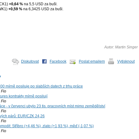
XCK1)
+0,64 %
na 5,5 USD za bušl.
WK1)
+0,59 %
na 6,3425 USD za bušl.
Autor: Martin Singer
Diskutovat
Facebook
Poslat emailem
Vytisknout
y
00 mírně posiluje po slabších datech z trhu práce
Fio
ures kontrakty mírně posilují
Fio
ce - v červenci ubylo 23 tis. pracovních míst mimo zemědělství
Fio
vých párů: EUR/CZK 24,26
Fio
modit: Stříbro (+4,46 %), zlato (+1,93 %), měď (-1,07 %)
Fio