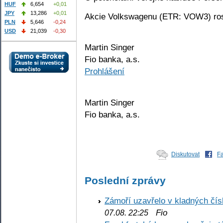
HUF
6,654
+0,01
JPY
13,286
+0,01
Akcie Volkswagenu (ETR: VOW3) ros
PLN
5,646
-0,24
USD
21,039
-0,30
Martin Singer
Fio banka, a.s.
Prohlášení
Martin Singer
Fio banka, a.s.
Diskutovat
F
Poslední zprávy
Zámoří uzavřelo v kladných č
Fio
07.08. 22:25