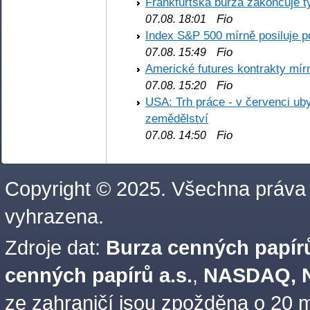
Frankfurtská burza zakončuje 
Fio
07.08. 18:01
Index S&P 500 mírně posiluje p
Fio
07.08. 15:49
Americké futures kontrakty mírn
Fio
07.08. 15:20
USA: Trh práce - v červenci ub
zemědělství
Fio
07.08. 14:50
Copyright © 2025. Všechna práva
vyhrazena.
Zdroje dat:
Burza cenných papírů
cenných papírů a.s.
,
NASDAQ, N
ze zahraničí jsou zpožděna o 20 m