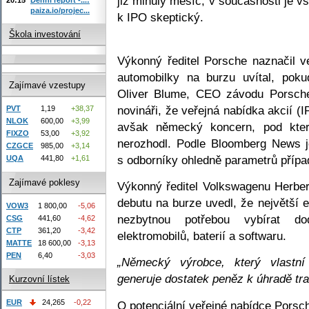
již minulý měsíc, v současnosti je v
paiza.io/projec...
k IPO skeptický.
Škola investování
Výkonný ředitel Porsche naznačil ve
automobilky na burzu uvítal, pok
Zajímavé vzestupy
Oliver Blume, CEO závodu Porsche
novináři, že veřejná nabídka akcií (
PVT
1,19
+38,37
NLOK
600,00
+3,99
avšak německý koncern, pod kter
FIXZO
53,00
+3,92
nerozhodl. Podle Bloomberg News j
CZGCE
985,00
+3,14
s odborníky ohledně parametrů přípa
UQA
441,80
+1,61
Zajímavé poklesy
Výkonný ředitel Volkswagenu Herber
debutu na burze uvedl, že největší
VOW3
1 800,00
-5,06
nezbytnou potřebou vybírat do
CSG
441,60
-4,62
CTP
361,20
-3,42
elektromobilů, baterií a softwaru.
MATTE
18 600,00
-3,13
PEN
6,40
-3,03
„Německý výrobce, který vlastní
generuje dostatek peněz k úhradě tra
Kurzovní lístek
EUR
24,265
-0,22
O potenciální veřejné nabídce Porsch