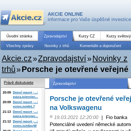
AKCIE ONLINE
informace pro Vaše úspěšné investice
Úvodní stránka
Zpravodajství
Kurzy CZ
Kurzy světový
Všechny zprávy
Novinky z trhů
Komentáře a doporučení
Akcie.cz
»
Zpravodajství
»
Novinky z
trhů
»
Porsche je otevřené veřejné n
Právě diskutujete
Zpravodajství
20:09
Denní report -...:
Porsche je otevřené veřej
paiza.io/projec...
20:09
Denní report -...:
na Volkswagenu
notes.io/e6rL7
21:13
Denní report -...:
paiza.io/projec...
19.03.2021 12:20:00
|
Fio banka
21:12
Denní report -...:
Potenciálné uvedení německé automo
notes.io/e6qyW
20:15
Denní report -...: